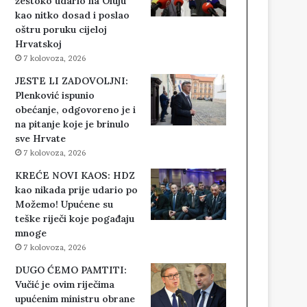
žestoko udario na Oluju
kao nitko dosad i poslao
oštru poruku cijeloj
Hrvatskoj
7 kolovoza, 2026
JESTE LI ZADOVOLJNI:
Plenković ispunio
obećanje, odgovoreno je i
na pitanje koje je brinulo
sve Hrvate
7 kolovoza, 2026
KREĆE NOVI KAOS: HDZ
kao nikada prije udario po
Možemo! Upućene su
teške riječi koje pogađaju
mnoge
7 kolovoza, 2026
DUGO ĆEMO PAMTITI:
Vučić je ovim riječima
upućenim ministru obrane