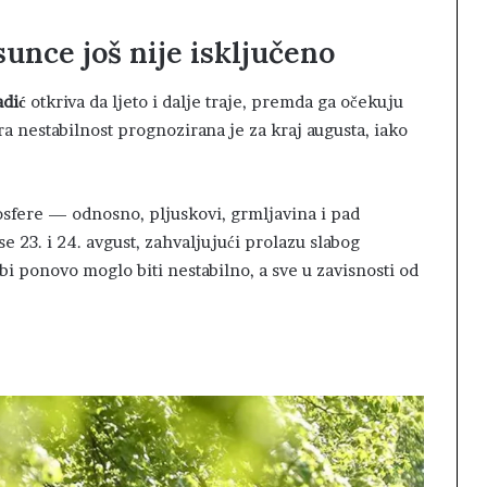
 sunce još nije isključeno
adić
otkriva da ljeto i dalje traje, premda ga očekuju
tra nestabilnost prognozirana je za kraj augusta, iako
mosfere — odnosno, pljuskovi, grmljavina i pad
 23. i 24. avgust, zahvaljujući prolazu slabog
i ponovo moglo biti nestabilno, a sve u zavisnosti od