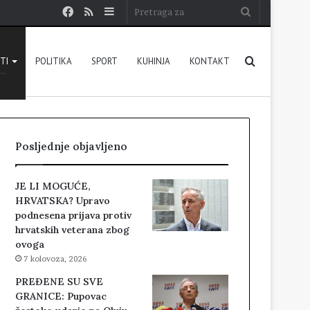
Facebook
RSS
Sidebar
Pretraga
za
Pretraga
STI
POLITIKA
SPORT
KUHINJA
KONTAKT
za
Posljednje objavljeno
JE LI MOGUĆE,
HRVATSKA? Upravo
podnesena prijava protiv
hrvatskih veterana zbog
ovoga
7 kolovoza, 2026
PREĐENE SU SVE
GRANICE: Pupovac