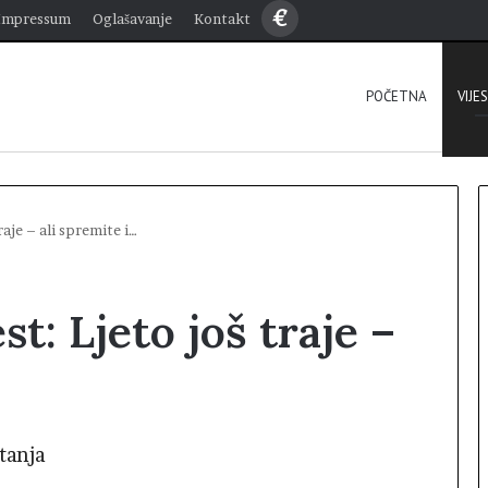
€
Impressum
Oglašavanje
Kontakt
POČETNA
VIJE
raje – ali spremite i…
st: Ljeto još traje –
tanja