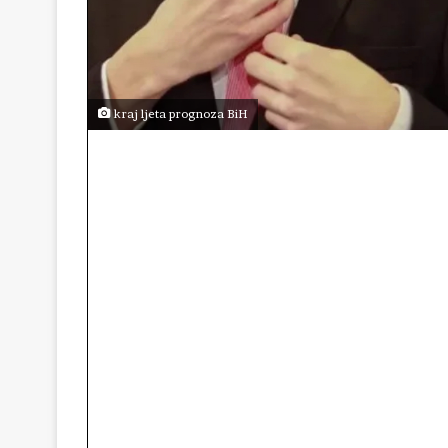
kraj ljeta prognoza BiH