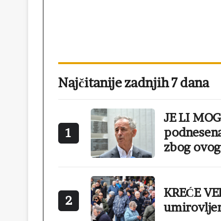
Najčitanije zadnjih 7 dana
JE LI MO
podnesena
1
zbog ovog
KREĆE VEL
2
umirovlje