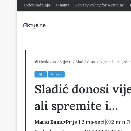
Index sadržaja
O nama
Privacy Policy for Aktuelne
Naslovna
/
Vijesti
/
Sladić donosi vijest: Ljeto još t
BiH
Vijesti
Sladić donosi vije
ali spremite i…
Mario Basic
•
Prije 12 mjeseci
|
2 min či