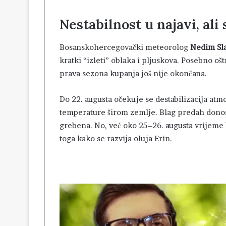
Nestabilnost u najavi, ali
Bosanskohercegovački meteorolog
Nedim Sl
kratki “izleti” oblaka i pljuskova. Posebno oš
prava sezona kupanja još nije okončana.
Do 22. augusta očekuje se destabilizacija at
temperature širom zemlje. Blag predah donose
grebena. No, već oko 25–26. augusta vrijeme b
toga kako se razvija oluja Erin.