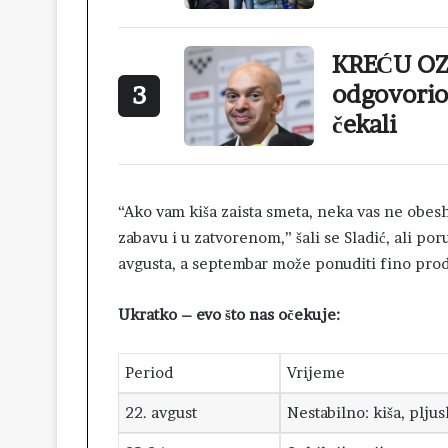
KREĆU OZ
odgovorio 
3
čekali
“Ako vam kiša zaista smeta, neka vas ne obesh
zabavu i u zatvorenom,” šali se Sladić, ali po
avgusta, a septembar može ponuditi fino pro
Ukratko – evo što nas očekuje:
Period
Vrijeme
22. avgust
Nestabilno: kiša, plju