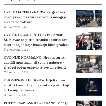
OVO MALO TKO ZNA: Tisuće građana
imaju pravo na ovu naknadu, a mnogi je
nikada ne zatraže
6 kolovoza, 2026
OVO ĆE PROMIJENITI SVE: Poznati
SDP-ovac napustio stranku i otkrio ove
interne tajne koje izazivaju bijes građana
6 kolovoza, 2026
OVO NIJE NORMALNO: Hrvatu turisti
zapalili apartman, ali to nije najgore –
sljedeći potez ostavio je sve u nevjerici
6 kolovoza, 2026
THOMPSONU JE DOSTA: Htjeli su mu
uništiti koncert, a on povukao potez koji
nitko nije očekivao
6 kolovoza, 2026
POTEZ RAZBJESNIO GRAĐANE: Mnogi