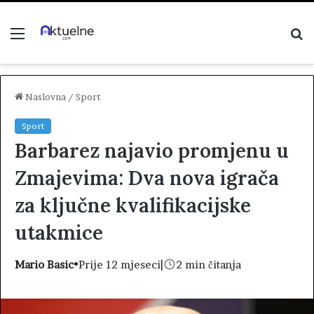
Menu
P
z
Naslovna
/
Sport
Sport
Barbarez najavio promjenu u
Zmajevima: Dva nova igrača
za ključne kvalifikacijske
utakmice
Mario Basic
•
Prije 12 mjeseci
|
2 min čitanja