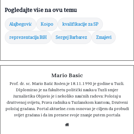
Pogledajte više na ovu temu
Alajbegović
Košpo
kvalifikacije za SP
reprezentacija BiH
Sergej Barbarez
Zmajevi
Mario Basic
Prof. dr. sc. Mario Bašić Rođen je 18.11.1990 je godine u Tuzli.
DIplomirao je na fakultetu politički nauka u Tuzli smjer
žurnalistika Objavio je i nekoliko naučnih radova: Položaj u
društvenoj svijetu, Prava radnika u Tuzlanskom kantonu, Drušveni
položaj građana. Portal aktuelne.com osnovao je ciljem da probudi
svijet građana i da im prenese svoje znanje putem portala
W
e