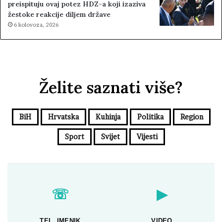
preispituju ovaj potez HDZ-a koji izaziva
žestoke reakcije diljem države
6 kolovoza, 2026
Želite saznati više?
BiH
Hrvatska
Kuhinja
Politika
Region
Sport
Svijet
Vijesti
☏
▶
TEL. IMENIK
VIDEO