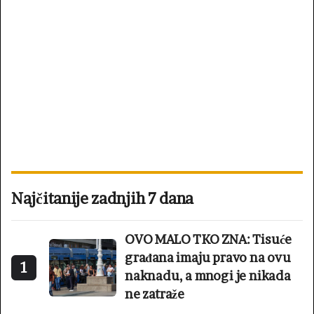
Najčitanije zadnjih 7 dana
OVO MALO TKO ZNA: Tisuće
građana imaju pravo na ovu
1
naknadu, a mnogi je nikada
ne zatraže