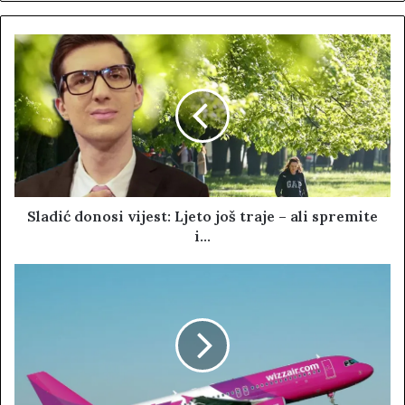
b
s
i
t
e
Sladić donosi vijest: Ljeto još traje – ali spremite
i…