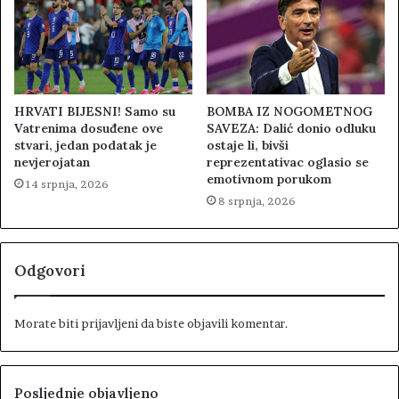
HRVATI BIJESNI! Samo su
BOMBA IZ NOGOMETNOG
Vatrenima dosuđene ove
SAVEZA: Dalić donio odluku
stvari, jedan podatak je
ostaje li, bivši
nevjerojatan
reprezentativac oglasio se
emotivnom porukom
14 srpnja, 2026
8 srpnja, 2026
Odgovori
Morate biti
prijavljeni
da biste objavili komentar.
Posljednje objavljeno