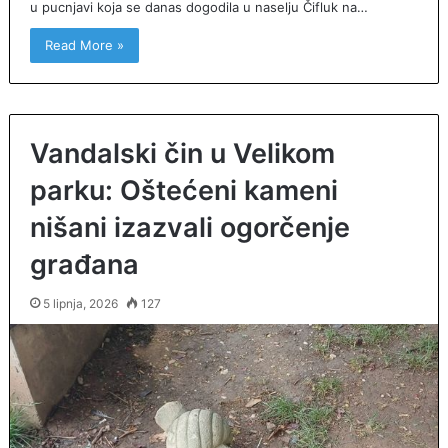
u pucnjavi koja se danas dogodila u naselju Čifluk na…
Read More »
Vandalski čin u Velikom
parku: Oštećeni kameni
nišani izazvali ogorčenje
građana
5 lipnja, 2026
127