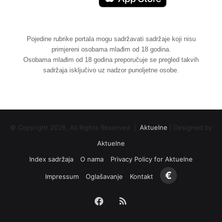
Pojedine rubrike portala mogu sadržavati sadržaje koji nisu
primjereni osobama mlađim od 18 godina.
Osobama mlađim od 18 godina preporučuje se pregled takvih
sadržaja isključivo uz nadzor punoljetne osobe.
© Copyright 2026, All Rights Reserved |
Aktuelne
| Designed by
Aktuelne
Index sadržaja
O nama
Privacy Policy for Aktuelne
€
Impressum
Oglašavanje
Kontakt
Facebook
RSS