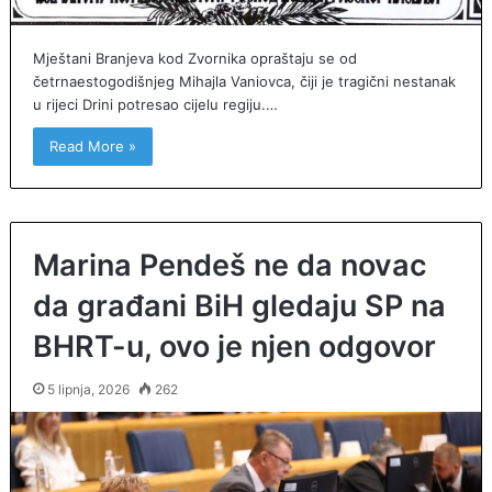
Mještani Branjeva kod Zvornika opraštaju se od
četrnaestogodišnjeg Mihajla Vaniovca, čiji je tragični nestanak
u rijeci Drini potresao cijelu regiju.…
Read More »
Marina Pendeš ne da novac
da građani BiH gledaju SP na
BHRT-u, ovo je njen odgovor
5 lipnja, 2026
262