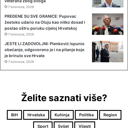
veterana zbog ovoga
7 kolovoza, 2026
PREĐENE SU SVE GRANICE: Pupovac
žestoko udario na Oluju kao nitko dosad i
poslao oštru poruku cijeloj Hrvatskoj
7 kolovoza, 2026
JESTE LI ZADOVOLJNI: Plenković ispunio
obećanje, odgovoreno je i na pitanje koje
je brinulo sve Hrvate
7 kolovoza, 2026
Želite saznati više?
BiH
Hrvatska
Kuhinja
Politika
Region
Sport
Svijet
Vijesti