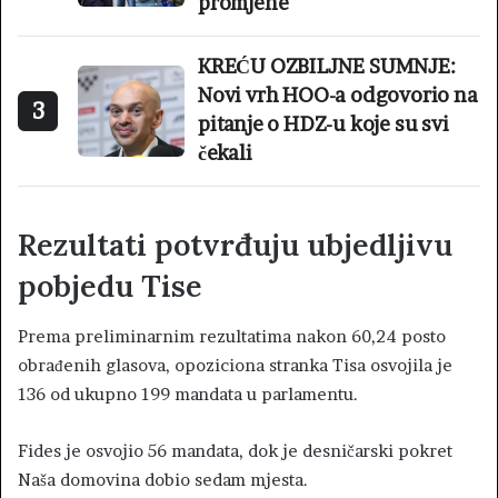
promjene
KREĆU OZBILJNE SUMNJE:
Novi vrh HOO-a odgovorio na
3
pitanje o HDZ-u koje su svi
čekali
Rezultati potvrđuju ubjedljivu
pobjedu Tise
Prema preliminarnim rezultatima nakon 60,24 posto
obrađenih glasova, opoziciona stranka Tisa osvojila je
136 od ukupno 199 mandata u parlamentu.
Fides je osvojio 56 mandata, dok je desničarski pokret
Naša domovina dobio sedam mjesta.