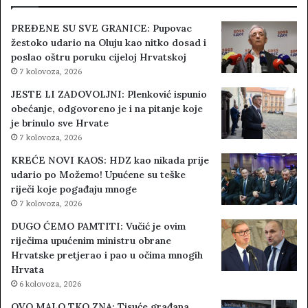
PREĐENE SU SVE GRANICE: Pupovac
žestoko udario na Oluju kao nitko dosad i
poslao oštru poruku cijeloj Hrvatskoj
7 kolovoza, 2026
JESTE LI ZADOVOLJNI: Plenković ispunio
obećanje, odgovoreno je i na pitanje koje
je brinulo sve Hrvate
7 kolovoza, 2026
KREĆE NOVI KAOS: HDZ kao nikada prije
udario po Možemo! Upućene su teške
riječi koje pogađaju mnoge
7 kolovoza, 2026
DUGO ĆEMO PAMTITI: Vučić je ovim
riječima upućenim ministru obrane
Hrvatske pretjerao i pao u očima mnogih
Hrvata
6 kolovoza, 2026
OVO MALO TKO ZNA: Tisuće građana