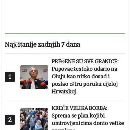
Najčitanije zadnjih 7 dana
PREĐENE SU SVE GRANICE:
Pupovac žestoko udario na
1
Oluju kao nitko dosad i
poslao oštru poruku cijeloj
Hrvatskoj
KREĆE VELIKA BORBA:
Sprema se plan koji bi
2
umirovljenicima donio velike