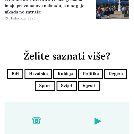
imaju pravo na ovu naknadu, a mnogi je
nikada ne zatraže
6 kolovoza, 2026
Želite saznati više?
BiH
Hrvatska
Kuhinja
Politika
Region
Sport
Svijet
Vijesti
☏
▶