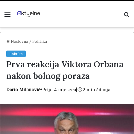
Menu
P
z
Naslovna
/
Politika
Politika
Prva reakcija Viktora Orbana
nakon bolnog poraza
Dario Milanović
•
Prije 4 mjeseca
|
2 min čitanja