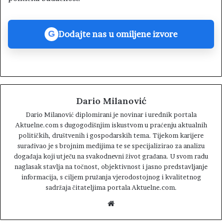
Dodajte nas u omiljene izvore
G
Dario Milanović
Dario Milanović diplomirani je novinar i urednik portala
Aktuelne.com s dugogodišnjim iskustvom u praćenju aktualnih
političkih, društvenih i gospodarskih tema. Tijekom karijere
surađivao je s brojnim medijima te se specijalizirao za analizu
događaja koji utječu na svakodnevni život građana. U svom radu
naglasak stavlja na točnost, objektivnost i jasno predstavljanje
informacija, s ciljem pružanja vjerodostojnog i kvalitetnog
sadržaja čitateljima portala Aktuelne.com.
W
e