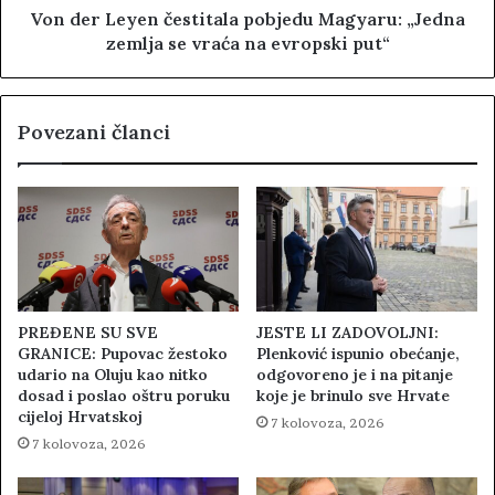
Von der Leyen čestitala pobjedu Magyaru: „Jedna
zemlja se vraća na evropski put“
Povezani članci
PREĐENE SU SVE
JESTE LI ZADOVOLJNI:
GRANICE: Pupovac žestoko
Plenković ispunio obećanje,
udario na Oluju kao nitko
odgovoreno je i na pitanje
dosad i poslao oštru poruku
koje je brinulo sve Hrvate
cijeloj Hrvatskoj
7 kolovoza, 2026
7 kolovoza, 2026