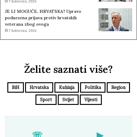
7 kolovoza, 2026
JE LI MOGUĆE, HRVATSKA? Upravo
podnesena prijava protiv hrvatskih
veterana zbog ovoga
7 kolovoza, 2026
Želite saznati više?
BiH
Hrvatska
Kuhinja
Politika
Region
Sport
Svijet
Vijesti
☏
▶