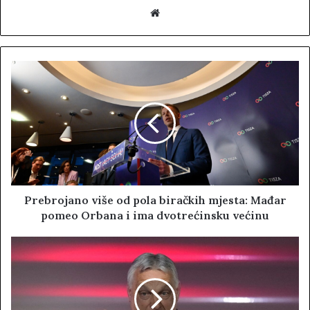
W
e
b
s
i
t
e
Prebrojano više od pola biračkih mjesta: Mađar
pomeo Orbana i ima dvotrećinsku većinu