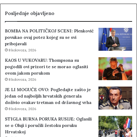
Posljednje objavljeno
BOMBA NA POLITIČKOJ SCENI: Plenković
povukao ovaj potez kojeg su se svi
pribojavali
8 kolovoza, 2026
KAOS U VUKOVARU: Thompsona su
pogodili ovi prizori te se morao oglasiti
ovom jakom porukom
8 kolovoza, 2026
JE LI MOGUĆE OVO: Pogledajte zašto je
jedan od najboljih hrvatskih generala
doživio ovakav tretman od državnog vrha
8 kolovoza, 2026
STIGLA BURNA PORUKA RUSIJE: Oglasili
se o Oluji i poručili žestoku poruku
Hrvatskoj