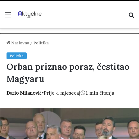
Menu
P
z
Naslovna
/
Politika
Politika
Orban priznao poraz, čestitao
Magyaru
Dario Milanović
•
Prije 4 mjeseca
|
1 min čitanja