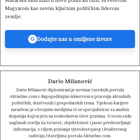
Mađarska sada ulazi u novu političku fazu, sa Peterom
Magyarom kao novim ključnim političkim liderom
zemlje.
Dodajte nas u omiljene izvore
G
Dario Milanović
Dario Milanović diplomirani je novinar i urednik portala
Aktuelne.com s dugogodišnjim iskustvom u praćenju aktualnih
političkih, društvenih i gospodarskih tema. Tijekom karijere
surađivao je s brojnim medijima te se specijalizirao za analizu
događaja koji utječu na svakodnevni život građana. U svom radu
naglasak stavlja na točnost, objektivnost i jasno predstavljanje
informacija, s ciljem pružanja vjerodostojnog i kvalitetnog
sadržaja čitateljima portala Aktuelne.com.