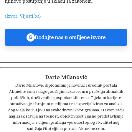
njihovo postupanje u skladu sa zakonom.
(Izvor: Vijesti.ba)
Dodajte nas u omiljene izvore
G
Dario Milanović
Dario Milanović diplomirani je novinar i urednik portala
Aktuelne.com s dugogodišnjim iskustvom u praćenju aktualnih
političkih, društvenih i gospodarskih tema. Tijekom karijere
surađivao je s brojnim medijima te se specijalizirao za analizu
događaja koji utječu na svakodnevni život građana. U svom radu
naglasak stavlja na točnost, objektivnost i jasno predstavljanje
informacija, s ciljem pružanja vjerodostojnog i kvalitetnog
sadržaja čitateljima portala Aktuelne.com.