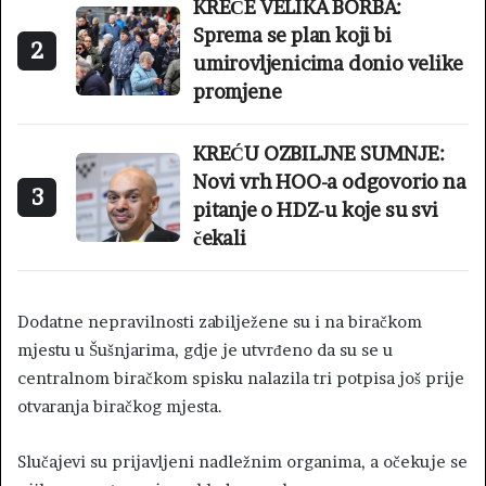
KREĆE VELIKA BORBA:
Sprema se plan koji bi
2
umirovljenicima donio velike
promjene
KREĆU OZBILJNE SUMNJE:
Novi vrh HOO-a odgovorio na
3
pitanje o HDZ-u koje su svi
čekali
Dodatne nepravilnosti zabilježene su i na biračkom
mjestu u Šušnjarima, gdje je utvrđeno da su se u
centralnom biračkom spisku nalazila tri potpisa još prije
otvaranja biračkog mjesta.
Slučajevi su prijavljeni nadležnim organima, a očekuje se