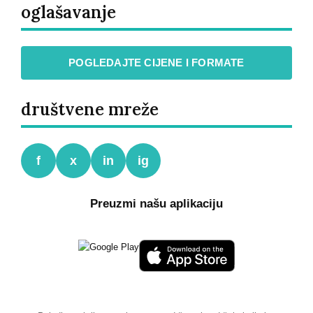
oglašavanje
POGLEDAJTE CIJENE I FORMATE
društvene mreže
f
x
in
ig
Preuzmi našu aplikaciju