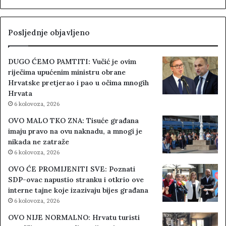
Posljednje objavljeno
DUGO ĆEMO PAMTITI: Vučić je ovim
riječima upućenim ministru obrane
Hrvatske pretjerao i pao u očima mnogih
Hrvata
6 kolovoza, 2026
OVO MALO TKO ZNA: Tisuće građana
imaju pravo na ovu naknadu, a mnogi je
nikada ne zatraže
6 kolovoza, 2026
OVO ĆE PROMIJENITI SVE: Poznati
SDP-ovac napustio stranku i otkrio ove
interne tajne koje izazivaju bijes građana
6 kolovoza, 2026
OVO NIJE NORMALNO: Hrvatu turisti