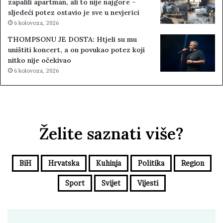
zapalili apartman, ali to nije najgore –
sljedeći potez ostavio je sve u nevjerici
6 kolovoza, 2026
THOMPSONU JE DOSTA: Htjeli su mu
uništiti koncert, a on povukao potez koji
nitko nije očekivao
6 kolovoza, 2026
Želite saznati više?
BiH
Hrvatska
Kuhinja
Politika
Region
Sport
Svijet
Vijesti