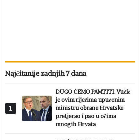
Najčitanije zadnjih 7 dana
DUGO ĆEMO PAMTITI: Vučić
je ovim riječima upućenim
1
ministru obrane Hrvatske
pretjerao i pao u očima
mnogih Hrvata