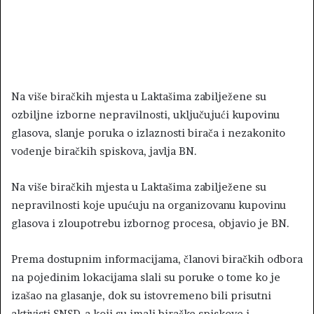
Na više biračkih mjesta u Laktašima zabilježene su
ozbiljne izborne nepravilnosti, uključujući kupovinu
glasova, slanje poruka o izlaznosti birača i nezakonito
vođenje biračkih spiskova, javlja BN.
Na više biračkih mjesta u Laktašima zabilježene su
nepravilnosti koje upućuju na organizovanu kupovinu
glasova i zloupotrebu izbornog procesa, objavio je BN.
Prema dostupnim informacijama, članovi biračkih odbora
na pojedinim lokacijama slali su poruke o tome ko je
izašao na glasanje, dok su istovremeno bili prisutni
aktivisti SNSD-a koji su imali biračke spiskove i