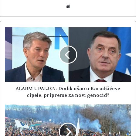
W
e
b
s
i
t
e
ALARM UPALJEN: Dodik ušao u Karadžićeve
cipele, pripreme za novi genocid?