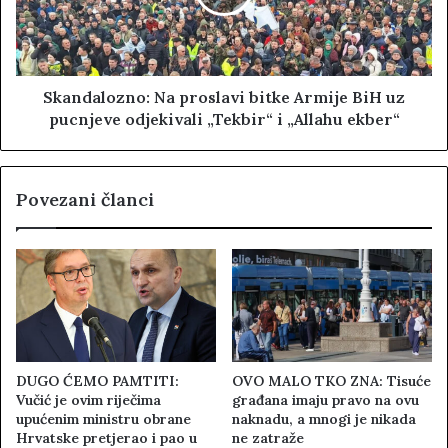
Skandalozno: Na proslavi bitke Armije BiH uz
pucnjeve odjekivali „Tekbir“ i „Allahu ekber“
Povezani članci
DUGO ĆEMO PAMTITI:
OVO MALO TKO ZNA: Tisuće
Vučić je ovim riječima
građana imaju pravo na ovu
upućenim ministru obrane
naknadu, a mnogi je nikada
Hrvatske pretjerao i pao u
ne zatraže