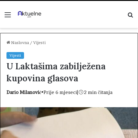
Menu
P
z
Naslovna
/
Vijesti
Vijesti
U Laktašima zabilježena
kupovina glasova
Dario Milanović
•
Prije 6 mjeseci
|
2 min čitanja