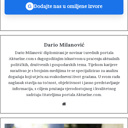
Dodajte nas u omiljene izvore
G
Dario Milanović
Dario Milanović diplomirani je novinar i urednik portala
Aktuelne.com s dugogodišnjim iskustvom u praćenju aktualnih
političkih, društvenih i gospodarskih tema. Tijekom karijere
surađivao je s brojnim medijima te se specijalizirao za analizu
događaja koji utječu na svakodnevni život građana. U svom radu
naglasak stavlja na točnost, objektivnost i jasno predstavljanje
informacija, s ciljem pružanja vjerodostojnog i kvalitetnog
sadržaja čitateljima portala Aktuelne.com.
W
e
b
s