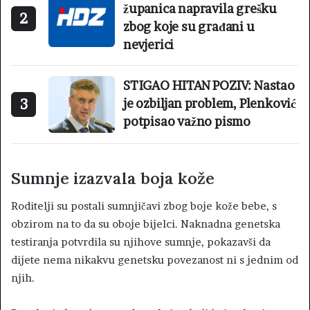
županica napravila grešku
2
zbog koje su građani u
nevjerici
STIGAO HITAN POZIV: Nastao
3
je ozbiljan problem, Plenković
potpisao važno pismo
Sumnje izazvala boja kože
Roditelji su postali sumnjičavi zbog boje kože bebe, s
obzirom na to da su oboje bijelci. Naknadna genetska
testiranja potvrdila su njihove sumnje, pokazavši da
dijete nema nikakvu genetsku povezanost ni s jednim od
njih.