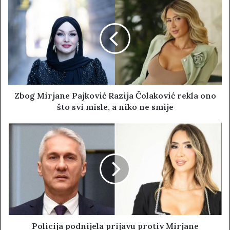
i
t
e
Zbog Mirjane Pajković Razija Čolaković rekla ono
što svi misle, a niko ne smije
Policija podnijela prijavu protiv Mirjane