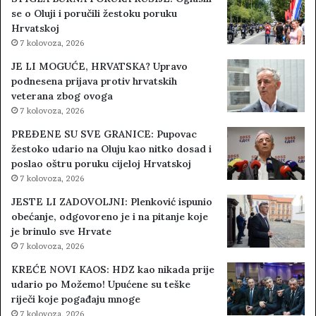
se o Oluji i poručili žestoku poruku
Hrvatskoj
7 kolovoza, 2026
JE LI MOGUĆE, HRVATSKA? Upravo
podnesena prijava protiv hrvatskih
veterana zbog ovoga
7 kolovoza, 2026
PREĐENE SU SVE GRANICE: Pupovac
žestoko udario na Oluju kao nitko dosad i
poslao oštru poruku cijeloj Hrvatskoj
7 kolovoza, 2026
JESTE LI ZADOVOLJNI: Plenković ispunio
obećanje, odgovoreno je i na pitanje koje
je brinulo sve Hrvate
7 kolovoza, 2026
KREĆE NOVI KAOS: HDZ kao nikada prije
udario po Možemo! Upućene su teške
riječi koje pogađaju mnoge
7 kolovoza, 2026