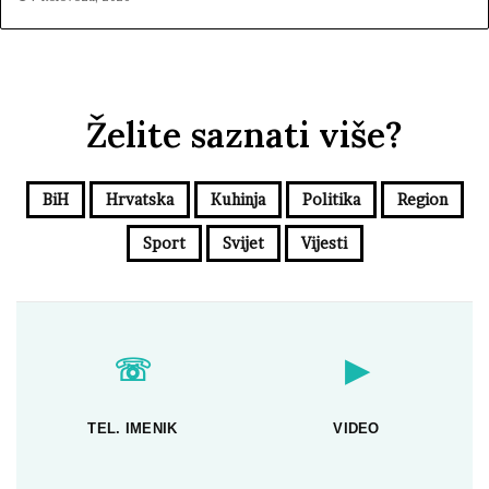
Želite saznati više?
BiH
Hrvatska
Kuhinja
Politika
Region
Sport
Svijet
Vijesti
☏
▶
TEL. IMENIK
VIDEO