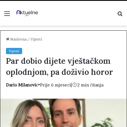
Menu
P
z
Naslovna
/
Vijesti
Vijesti
Par dobio dijete vještačkom
oplodnjom, pa doživio horor
Dario Milanović
•
Prije 6 mjeseci
|
2 min čitanja