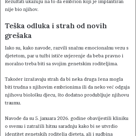
Rezultati ukazuju na to da embrion koji je implantiran
nije bio njihov.
Teška odluka i strah od novih
grešaka
Iako su, kako navode, razvili snažnu emocionalnu vezu s
djetetom, par u tužbi ističe uvjerenje da beba pravno i
moralno treba biti sa svojim genetskim roditeljima.
Također izražavaju strah da bi neka druga žena mogla
biti trudna s njihovim embrionima ili da neko već odgaja
njihovu biološku djecu, što dodatno produbljuje njihovu
traumu.
Navode da su 5. januara 2026. godine obavijestili kliniku
o svemu i zatražili hitnu saradnju kako bi se utvrdio
identitet genetskih roditelja djeteta, ali i sudbina