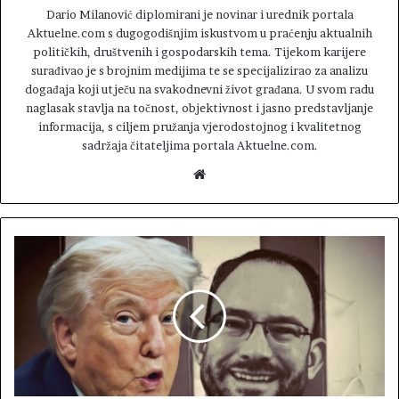
Dario Milanović diplomirani je novinar i urednik portala
Aktuelne.com s dugogodišnjim iskustvom u praćenju aktualnih
političkih, društvenih i gospodarskih tema. Tijekom karijere
surađivao je s brojnim medijima te se specijalizirao za analizu
događaja koji utječu na svakodnevni život građana. U svom radu
naglasak stavlja na točnost, objektivnost i jasno predstavljanje
informacija, s ciljem pružanja vjerodostojnog i kvalitetnog
sadržaja čitateljima portala Aktuelne.com.
W
e
b
s
i
t
e