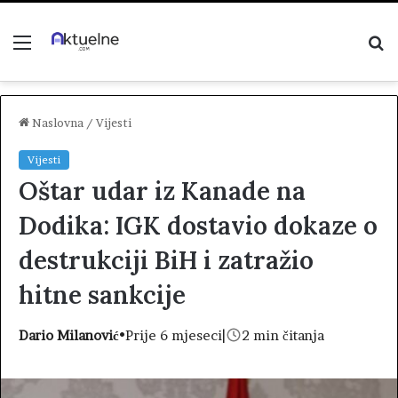
Menu
P
z
Naslovna
/
Vijesti
Vijesti
Oštar udar iz Kanade na
Dodika: IGK dostavio dokaze o
destrukciji BiH i zatražio
hitne sankcije
Dario Milanović
•
Prije 6 mjeseci
|
2 min čitanja