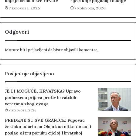
koje je brinulo sve Hrvate
riječi koje pogađaju mnoge
7 kolovoza, 2026
7 kolovoza, 2026
Odgovori
Morate biti
prijavljeni
da biste objavili komentar.
Posljednje objavljeno
JE LI MOGUĆE, HRVATSKA? Upravo
podnesena prijava protiv hrvatskih
veterana zbog ovoga
7 kolovoza, 2026
PREĐENE SU SVE GRANICE: Pupovac
žestoko udario na Oluju kao nitko dosad i
poslao oštru poruku cijeloj Hrvatskoj