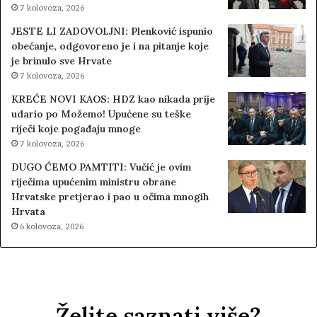
7 kolovoza, 2026
JESTE LI ZADOVOLJNI: Plenković ispunio
obećanje, odgovoreno je i na pitanje koje
je brinulo sve Hrvate
7 kolovoza, 2026
KREĆE NOVI KAOS: HDZ kao nikada prije
udario po Možemo! Upućene su teške
riječi koje pogađaju mnoge
7 kolovoza, 2026
DUGO ĆEMO PAMTITI: Vučić je ovim
riječima upućenim ministru obrane
Hrvatske pretjerao i pao u očima mnogih
Hrvata
6 kolovoza, 2026
Želite saznati više?