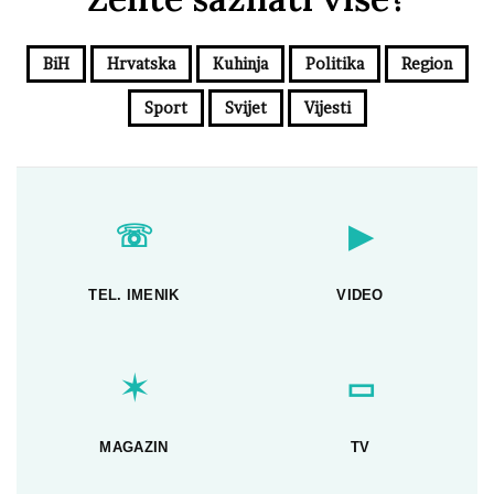
BiH
Hrvatska
Kuhinja
Politika
Region
Sport
Svijet
Vijesti
☏
▶
TEL. IMENIK
VIDEO
✶
▭
MAGAZIN
TV