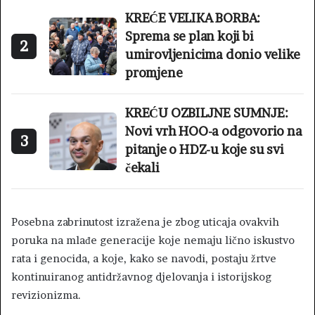
KREĆE VELIKA BORBA:
Sprema se plan koji bi
2
umirovljenicima donio velike
promjene
KREĆU OZBILJNE SUMNJE:
Novi vrh HOO-a odgovorio na
3
pitanje o HDZ-u koje su svi
čekali
Posebna zabrinutost izražena je zbog uticaja ovakvih
poruka na mlađe generacije koje nemaju lično iskustvo
rata i genocida, a koje, kako se navodi, postaju žrtve
kontinuiranog antidržavnog djelovanja i istorijskog
revizionizma.