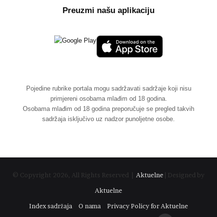
Preuzmi našu aplikaciju
Pojedine rubrike portala mogu sadržavati sadržaje koji nisu
primjereni osobama mlađim od 18 godina.
Osobama mlađim od 18 godina preporučuje se pregled takvih
sadržaja isključivo uz nadzor punoljetne osobe.
© Copyright 2026, All Rights Reserved |
Aktuelne
| Designed by
Aktuelne
Index sadržaja
O nama
Privacy Policy for Aktuelne