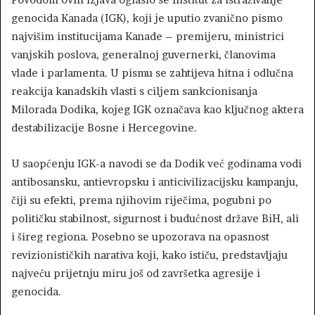
genocida Kanada (IGK), koji je uputio zvanično pismo
najvišim institucijama Kanade – premijeru, ministrici
vanjskih poslova, generalnoj guvernerki, članovima
vlade i parlamenta. U pismu se zahtijeva hitna i odlučna
reakcija kanadskih vlasti s ciljem sankcionisanja
Milorada Dodika, kojeg IGK označava kao ključnog aktera
destabilizacije Bosne i Hercegovine.
U saopćenju IGK-a navodi se da Dodik već godinama vodi
antibosansku, antievropsku i anticivilizacijsku kampanju,
čiji su efekti, prema njihovim riječima, pogubni po
političku stabilnost, sigurnost i budućnost države BiH, ali
i šireg regiona. Posebno se upozorava na opasnost
revizionističkih narativa koji, kako ističu, predstavljaju
najveću prijetnju miru još od završetka agresije i
genocida.