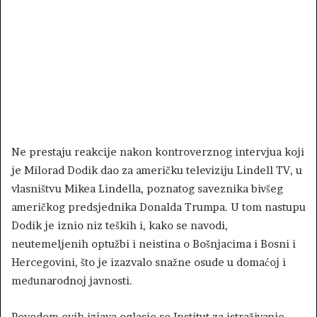
Ne prestaju reakcije nakon kontroverznog intervjua koji
je Milorad Dodik dao za američku televiziju Lindell TV, u
vlasništvu Mikea Lindella, poznatog saveznika bivšeg
američkog predsjednika Donalda Trumpa. U tom nastupu
Dodik je iznio niz teških i, kako se navodi,
neutemeljenih optužbi i neistina o Bošnjacima i Bosni i
Hercegovini, što je izazvalo snažne osude u domaćoj i
međunarodnoj javnosti.
Povodom ovih izjava oglasio se Institut za istraživanje