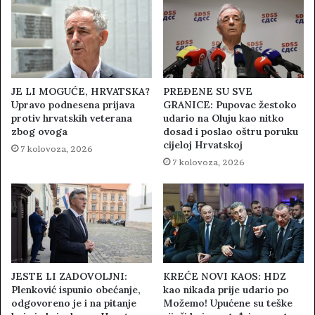
JE LI MOGUĆE, HRVATSKA?
PREĐENE SU SVE
Upravo podnesena prijava
GRANICE: Pupovac žestoko
protiv hrvatskih veterana
udario na Oluju kao nitko
zbog ovoga
dosad i poslao oštru poruku
cijeloj Hrvatskoj
7 kolovoza, 2026
7 kolovoza, 2026
JESTE LI ZADOVOLJNI:
KREĆE NOVI KAOS: HDZ
Plenković ispunio obećanje,
kao nikada prije udario po
odgovoreno je i na pitanje
Možemo! Upućene su teške