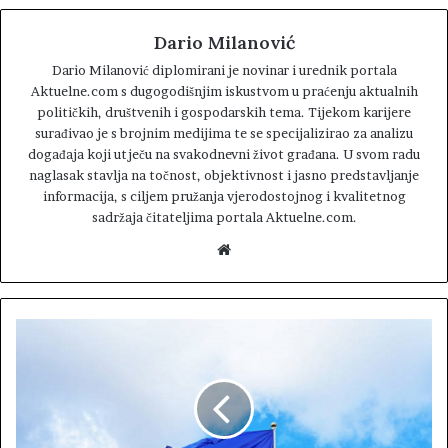
Dario Milanović
Dario Milanović diplomirani je novinar i urednik portala
Aktuelne.com s dugogodišnjim iskustvom u praćenju aktualnih
političkih, društvenih i gospodarskih tema. Tijekom karijere
surađivao je s brojnim medijima te se specijalizirao za analizu
događaja koji utječu na svakodnevni život građana. U svom radu
naglasak stavlja na točnost, objektivnost i jasno predstavljanje
informacija, s ciljem pružanja vjerodostojnog i kvalitetnog
sadržaja čitateljima portala Aktuelne.com.
W
e
b
s
i
t
e