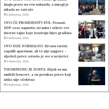
imaju pravo na ovu naknadu, a mnogi je
nikada ne zatraže
6 kolovoza, 2026
OVO ĆE PROMIJENITI SVE: Poznati
SDP-ovac napustio stranku i otkrio ove
interne tajne koje izazivaju bijes građana
6 kolovoza, 2026
OVO NIJE NORMALNO: Hrvatu turisti
zapalili apartman, ali to nije najgore –
sljedeći potez ostavio je sve u nevjerici
6 kolovoza, 2026
THOMPSONU JE DOSTA: Htjeli su mu
uništiti koncert, a on povukao potez koji
nitko nije očekivao
6 kolovoza, 2026