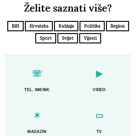
Želite saznati više?
BiH
Hrvatska
Kuhinja
Politika
Region
Sport
Svijet
Vijesti
☏
▶
TEL. IMENIK
VIDEO
✶
▭
MAGAZIN
TV