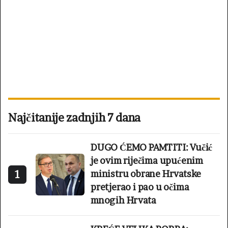
Najčitanije zadnjih 7 dana
DUGO ĆEMO PAMTITI: Vučić
je ovim riječima upućenim
1
ministru obrane Hrvatske
pretjerao i pao u očima
mnogih Hrvata