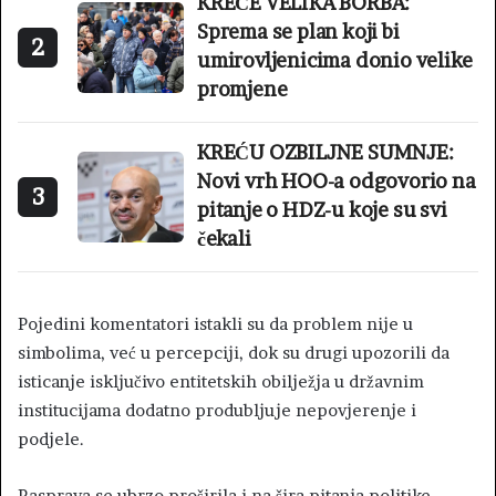
KREĆE VELIKA BORBA:
Sprema se plan koji bi
2
umirovljenicima donio velike
promjene
KREĆU OZBILJNE SUMNJE:
Novi vrh HOO-a odgovorio na
3
pitanje o HDZ-u koje su svi
čekali
Pojedini komentatori istakli su da problem nije u
simbolima, već u percepciji, dok su drugi upozorili da
isticanje isključivo entitetskih obilježja u državnim
institucijama dodatno produbljuje nepovjerenje i
podjele.
Rasprava se ubrzo proširila i na šira pitanja politike,