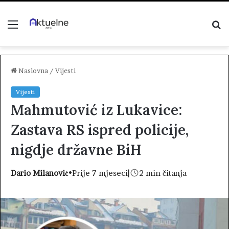
Menu
P
z
Naslovna
/
Vijesti
Vijesti
Mahmutović iz Lukavice:
Zastava RS ispred policije,
nigdje državne BiH
Dario Milanović
•
Prije 7 mjeseci
|
2 min čitanja