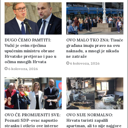
DUGO ĆEMO PAMTITI:
OVO MALO TKO ZNA: Tisuće
Vučić je ovim riječima
građana imaju pravo na ovu
upućenim ministru obrane
naknadu, a mnogi je nikada
Hrvatske pretjerao i pao u
ne zatraže
očima mnogih Hrvata
6 kolovoza, 2026
6 kolovoza, 2026
OVO ĆE PROMIJENITI SVE:
OVO NIJE NORMALNO:
Poznati SDP-ovac napustio
Hrvatu turisti zapalili
stranku i otkrio ove interne
apartman, ali to nije najgore