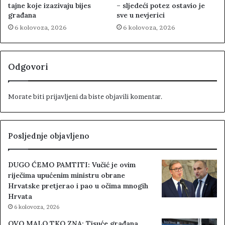
tajne koje izazivaju bijes
– sljedeći potez ostavio je
građana
sve u nevjerici
6 kolovoza, 2026
6 kolovoza, 2026
Odgovori
Morate biti
prijavljeni
da biste objavili komentar.
Posljednje objavljeno
DUGO ĆEMO PAMTITI: Vučić je ovim
riječima upućenim ministru obrane
Hrvatske pretjerao i pao u očima mnogih
Hrvata
6 kolovoza, 2026
OVO MALO TKO ZNA: Tisuće građana