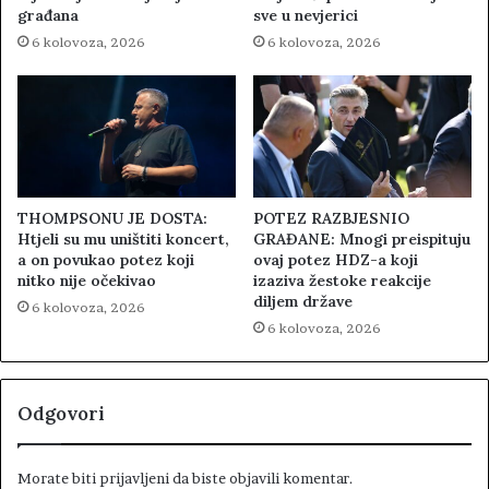
građana
sve u nevjerici
6 kolovoza, 2026
6 kolovoza, 2026
THOMPSONU JE DOSTA:
POTEZ RAZBJESNIO
Htjeli su mu uništiti koncert,
GRAĐANE: Mnogi preispituju
a on povukao potez koji
ovaj potez HDZ-a koji
nitko nije očekivao
izaziva žestoke reakcije
diljem države
6 kolovoza, 2026
6 kolovoza, 2026
Odgovori
Morate biti
prijavljeni
da biste objavili komentar.