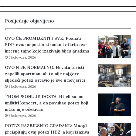
Posljednje objavljeno
OVO ĆE PROMIJENITI SVE: Poznati
SDP-ovac napustio stranku i otkrio ove
interne tajne koje izazivaju bijes građana
6 kolovoza, 2026
OVO NIJE NORMALNO: Hrvatu turisti
zapalili apartman, ali to nije najgore –
sljedeći potez ostavio je sve u nevjerici
6 kolovoza, 2026
THOMPSONU JE DOSTA: Htjeli su mu
uništiti koncert, a on povukao potez koji
nitko nije očekivao
6 kolovoza, 2026
POTEZ RAZBJESNIO GRAĐANE: Mnogi
preispituju ovaj potez HDZ-a koji izaziva