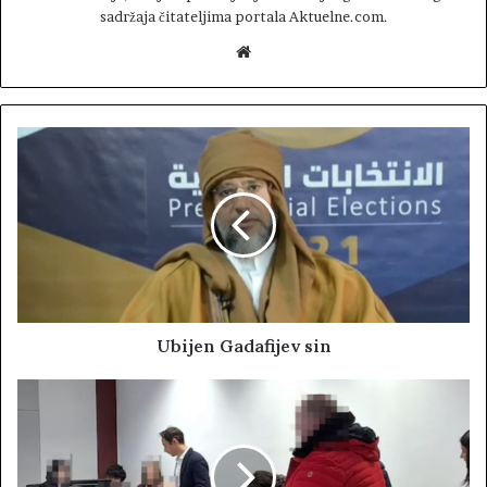
sadržaja čitateljima portala Aktuelne.com.
W
e
b
s
i
t
e
Ubijen Gadafijev sin