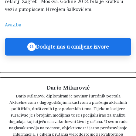
relaciji Zagreb–Moskva. Godine 2013. bila je kratko u
vezi s putopiscem Hrvojem Šalkovićem.
Avaz.ba
Dodajte nas u omiljene izvore
G
Dario Milanović
Dario Milanović diplomirani je novinar i urednik portala
Aktuelne.com s dugogodišnjim iskustvom u praćenju aktualnih
političkih, društvenih i gospodarskih tema. Tijekom karijere
surađivao je s brojnim medijima te se specijalizirao za analizu
događaja koji utječu na svakodnevni život građana. U svom radu
naglasak stavlja na točnost, objektivnost i jasno predstavljanje
informacija, s ciljem pružanja vjerodostojnog i kvalitetnog