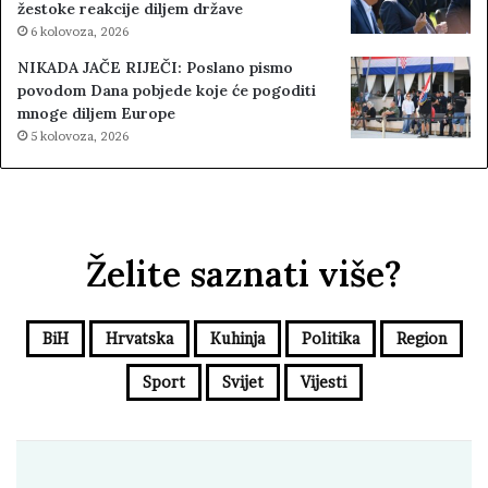
žestoke reakcije diljem države
6 kolovoza, 2026
NIKADA JAČE RIJEČI: Poslano pismo
povodom Dana pobjede koje će pogoditi
mnoge diljem Europe
5 kolovoza, 2026
Želite saznati više?
BiH
Hrvatska
Kuhinja
Politika
Region
Sport
Svijet
Vijesti