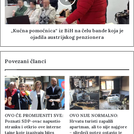
„Kućna pomoćnica“ iz BiH na čelu bande koja je
ojadila austrijskog penzionera
Povezani članci
OVO ĆE PROMIJENITI SVE:
OVO NIJE NORMALNO:
Poznati SDP-ovac napustio
Hrvatu turisti zapalili
stranku i otkrio ove interne
apartman, ali to nije najgore
tajne koje izazivaju bijes
– sljedeći potez ostavio je