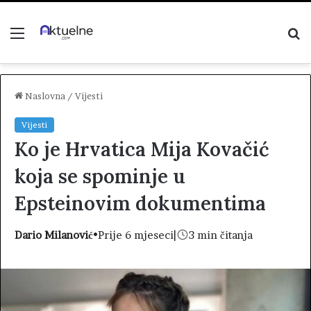
Menu
P
z
Naslovna
/
Vijesti
Vijesti
Ko je Hrvatica Mija Kovačić
koja se spominje u
Epsteinovim dokumentima
Dario Milanović
•
Prije 6 mjeseci
|
3 min čitanja