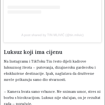
A post shared by TIN MLIVIĆ (@tin.mlivic)
Luksuz koji ima cijenu
Na Instagramu i TikToku Tin često dijeli kadrove
luksuznog života – putovanja, dizajnersku garderobu i
ekskluzivne destinacije. Ipak, naglašava da društvene
mreže prikazuju samo dio stvarnosti.
– Kamera hvata samo vrhunce. Ne snimam umor, stres ni
borbu s birokracijom. Luksuz nije slučajan, on je rezultat
rada – poručuje.