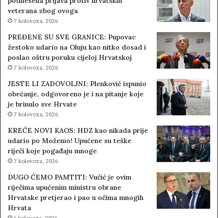
podnesena prijava protiv hrvatskih
veterana zbog ovoga
7 kolovoza, 2026
PREĐENE SU SVE GRANICE: Pupovac
žestoko udario na Oluju kao nitko dosad i
poslao oštru poruku cijeloj Hrvatskoj
7 kolovoza, 2026
JESTE LI ZADOVOLJNI: Plenković ispunio
obećanje, odgovoreno je i na pitanje koje
je brinulo sve Hrvate
7 kolovoza, 2026
KREĆE NOVI KAOS: HDZ kao nikada prije
udario po Možemo! Upućene su teške
riječi koje pogađaju mnoge
7 kolovoza, 2026
DUGO ĆEMO PAMTITI: Vučić je ovim
riječima upućenim ministru obrane
Hrvatske pretjerao i pao u očima mnogih
Hrvata