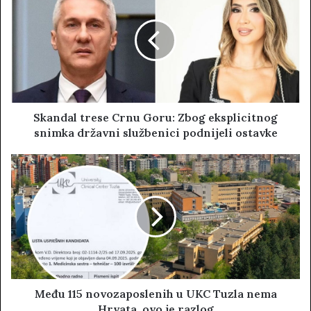
t
e
Skandal trese Crnu Goru: Zbog eksplicitnog
snimka državni službenici podnijeli ostavke
Među 115 novozaposlenih u UKC Tuzla nema
Hrvata, ovo je razlog