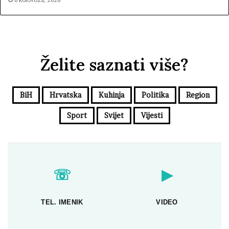
6 kolovoza, 2026
Želite saznati više?
BiH
Hrvatska
Kuhinja
Politika
Region
Sport
Svijet
Vijesti
☏
▶
TEL. IMENIK
VIDEO