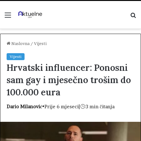
Menu
P
z
Naslovna
/
Vijesti
Vijesti
Hrvatski influencer: Ponosni
sam gay i mjesečno trošim do
100.000 eura
Dario Milanović
•
Prije 6 mjeseci
|
3 min čitanja