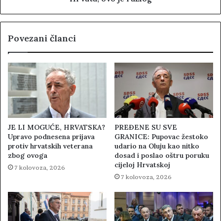
Povezani članci
JE LI MOGUĆE, HRVATSKA?
PREĐENE SU SVE
Upravo podnesena prijava
GRANICE: Pupovac žestoko
protiv hrvatskih veterana
udario na Oluju kao nitko
zbog ovoga
dosad i poslao oštru poruku
cijeloj Hrvatskoj
7 kolovoza, 2026
7 kolovoza, 2026