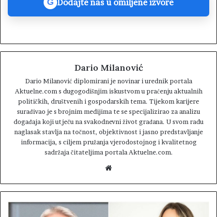
Dodajte nas u omiljene izvore
G
Dario Milanović
Dario Milanović diplomirani je novinar i urednik portala
Aktuelne.com s dugogodišnjim iskustvom u praćenju aktualnih
političkih, društvenih i gospodarskih tema. Tijekom karijere
surađivao je s brojnim medijima te se specijalizirao za analizu
događaja koji utječu na svakodnevni život građana. U svom radu
naglasak stavlja na točnost, objektivnost i jasno predstavljanje
informacija, s ciljem pružanja vjerodostojnog i kvalitetnog
sadržaja čitateljima portala Aktuelne.com.
W
e
b
s
i