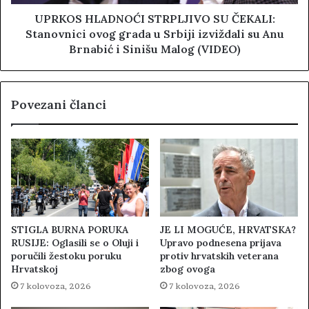
UPRKOS HLADNOĆI STRPLJIVO SU ČEKALI:
Stanovnici ovog grada u Srbiji izviždali su Anu
Brnabić i Sinišu Malog (VIDEO)
Povezani članci
STIGLA BURNA PORUKA
JE LI MOGUĆE, HRVATSKA?
RUSIJE: Oglasili se o Oluji i
Upravo podnesena prijava
poručili žestoku poruku
protiv hrvatskih veterana
Hrvatskoj
zbog ovoga
7 kolovoza, 2026
7 kolovoza, 2026