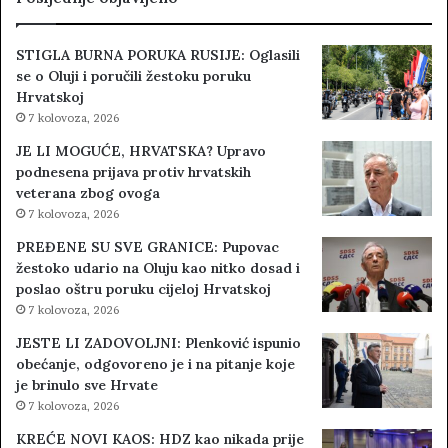
STIGLA BURNA PORUKA RUSIJE: Oglasili
se o Oluji i poručili žestoku poruku
Hrvatskoj
7 kolovoza, 2026
JE LI MOGUĆE, HRVATSKA? Upravo
podnesena prijava protiv hrvatskih
veterana zbog ovoga
7 kolovoza, 2026
PREĐENE SU SVE GRANICE: Pupovac
žestoko udario na Oluju kao nitko dosad i
poslao oštru poruku cijeloj Hrvatskoj
7 kolovoza, 2026
JESTE LI ZADOVOLJNI: Plenković ispunio
obećanje, odgovoreno je i na pitanje koje
je brinulo sve Hrvate
7 kolovoza, 2026
KREĆE NOVI KAOS: HDZ kao nikada prije