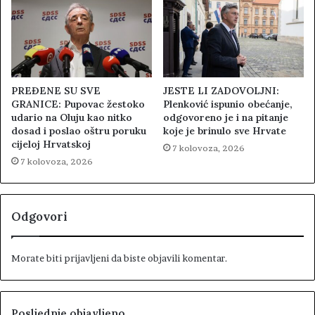
PREĐENE SU SVE
JESTE LI ZADOVOLJNI:
GRANICE: Pupovac žestoko
Plenković ispunio obećanje,
udario na Oluju kao nitko
odgovoreno je i na pitanje
dosad i poslao oštru poruku
koje je brinulo sve Hrvate
cijeloj Hrvatskoj
7 kolovoza, 2026
7 kolovoza, 2026
Odgovori
Morate biti
prijavljeni
da biste objavili komentar.
Posljednje objavljeno