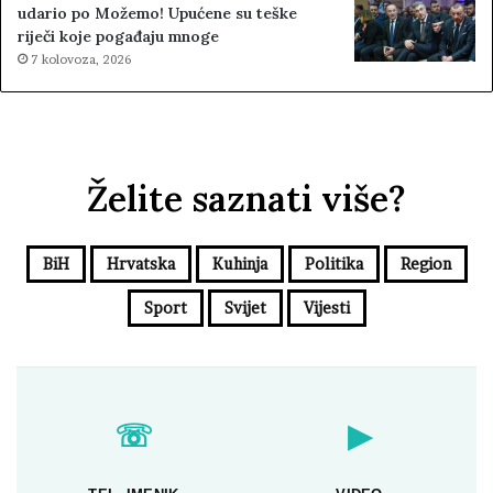
udario po Možemo! Upućene su teške
riječi koje pogađaju mnoge
7 kolovoza, 2026
Želite saznati više?
BiH
Hrvatska
Kuhinja
Politika
Region
Sport
Svijet
Vijesti
☏
▶