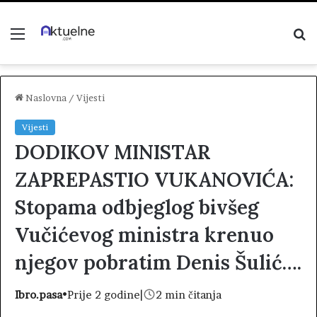
Menu
P
z
Naslovna
/
Vijesti
Vijesti
DODIKOV MINISTAR
ZAPREPASTIO VUKANOVIĆA:
Stopama odbjeglog bivšeg
Vučićevog ministra krenuo
njegov pobratim Denis Šulić….
Ibro.pasa
•
Prije 2 godine
|
2 min čitanja