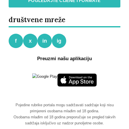
POGLEDAJTE CIJENE I FORMATE
društvene mreže
f
x
in
ig
Preuzmi našu aplikaciju
Pojedine rubrike portala mogu sadržavati sadržaje koji nisu
primjereni osobama mlađim od 18 godina.
Osobama mlađim od 18 godina preporučuje se pregled takvih
sadržaja isključivo uz nadzor punoljetne osobe.