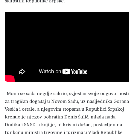
skupštini Republike Srpske.
-Mona se sada negdje sakrio, svjestan svoje odgovornosti
za tragičan događaj u Novom Sadu, uz nasljednika Gorana
Vesića i ostale, a njegovim stopama u Republici Srpskoj
krenuo je njegov pobratim Denis Šulić, mlada nada
Dodika i SNSD-a koji je, ni kriv ni dužan, postavljen na
funkciju ministra trgovine i turizma u Vladi Republike