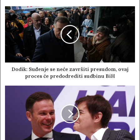
s
i
t
e
Dodik: Suđenje se neće završiti presudom, ovaj
proces će predodrediti sudbinu BiH