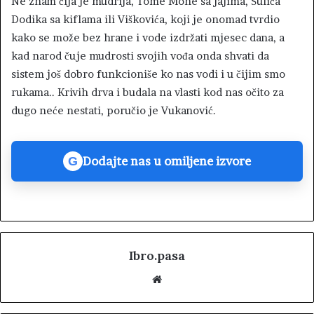
Ne znam čija je mudrija, Tome Mone sa jajima, Šulića
Dodika sa kiflama ili Viškovića, koji je onomad tvrdio
kako se može bez hrane i vode izdržati mjesec dana, a
kad narod čuje mudrosti svojih vođa onda shvati da
sistem još dobro funkcioniše ko nas vodi i u čijim smo
rukama.. Krivih drva i budala na vlasti kod nas očito za
dugo neće nestati, poručio je Vukanović.
Dodajte nas u omiljene izvore
G
Ibro.pasa
W
e
b