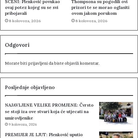
SCENI: Plenković povukao
Thompsona su pogodili ovi
ovaj potez kojeg su se svi
prizori te se morao oglasiti
pribojavali
ovom jakom porukom
8 kolovoza, 2026
8 kolovoza, 2026
Odgovori
Morate biti
prijavljeni
da biste objavili komentar.
Posljednje objavljeno
NAJAVLJENE VELIKE PROMJENE: Čvrsto
se stoji iza ove stvari koja će utjecati na
umirovljenike
9 kolovoza, 2026
PREMIJER JE LJUT: Plenković uputio