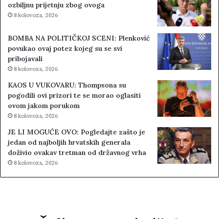
ozbiljnu prijetnju zbog ovoga
8 kolovoza, 2026
BOMBA NA POLITIČKOJ SCENI: Plenković
povukao ovaj potez kojeg su se svi
pribojavali
8 kolovoza, 2026
KAOS U VUKOVARU: Thompsona su
pogodili ovi prizori te se morao oglasiti
ovom jakom porukom
8 kolovoza, 2026
JE LI MOGUĆE OVO: Pogledajte zašto je
jedan od najboljih hrvatskih generala
doživio ovakav tretman od državnog vrha
8 kolovoza, 2026