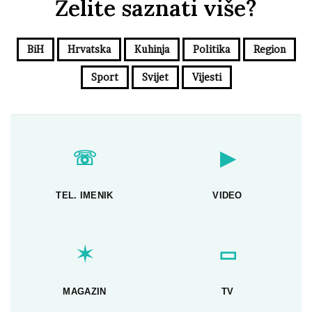
Želite saznati više?
BiH
Hrvatska
Kuhinja
Politika
Region
Sport
Svijet
Vijesti
☏
▶
TEL. IMENIK
VIDEO
✶
▭
MAGAZIN
TV