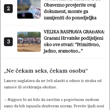
Obavezno provjerite ovaj
2
dokument, morate ga
zamijeniti do ponedjeljka
VELIKA RASPRAVA GRAĐANA:
Građani Hrvatske podijeljeni
3
oko ove stvari: “Primitivno,
jadno, sramotno…”
„Ne čekam seks, čekam osobu“
Lauren naglašava da ne želi ulaziti u odnos iz straha od
samoće ili očekivanja okoline.
– Najgore bi mi bilo da završim s pogrešnom osobom
samo da bih ispunila društvenu normu. Previše ljudi nosi