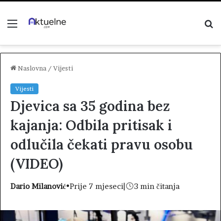
Menu
P
z
Naslovna
/
Vijesti
Vijesti
Djevica sa 35 godina bez
kajanja: Odbila pritisak i
odlučila čekati pravu osobu
(VIDEO)
Dario Milanović
•
Prije 7 mjeseci
|
3 min čitanja