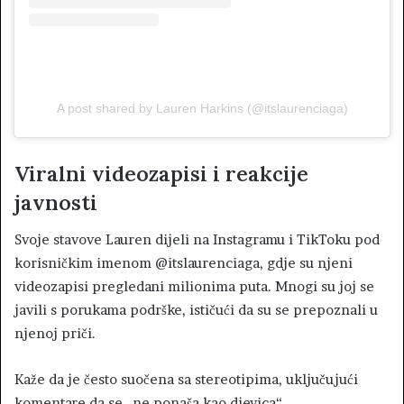
A post shared by Lauren Harkins (@itslaurenciaga)
Viralni videozapisi i reakcije
javnosti
Svoje stavove Lauren dijeli na Instagramu i TikToku pod
korisničkim imenom @itslaurenciaga, gdje su njeni
videozapisi pregledani milionima puta. Mnogi su joj se
javili s porukama podrške, ističući da su se prepoznali u
njenoj priči.
Kaže da je često suočena sa stereotipima, uključujući
komentare da se „ne ponaša kao djevica“.