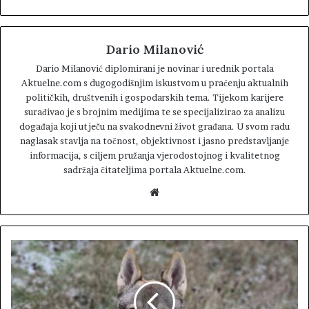
Dario Milanović
Dario Milanović diplomirani je novinar i urednik portala
Aktuelne.com s dugogodišnjim iskustvom u praćenju aktualnih
političkih, društvenih i gospodarskih tema. Tijekom karijere
surađivao je s brojnim medijima te se specijalizirao za analizu
događaja koji utječu na svakodnevni život građana. U svom radu
naglasak stavlja na točnost, objektivnost i jasno predstavljanje
informacija, s ciljem pružanja vjerodostojnog i kvalitetnog
sadržaja čitateljima portala Aktuelne.com.
W
e
b
s
i
t
e