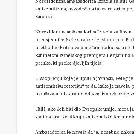
Nerezidentna ambasadorica Izraela za BiH Gali
antisemitizma, navodeći da takva retorika pot
Sarajevu.
Nerezidentna ambasadorica Izraela za Bosnu i
predsjednice Naše stranke i zastupnice u Parl
prethodno kritikovala međunarodne susrete Mi
kabinetom izraelskog premijera Benjamina N
preskočiti preko dječijih tijela“.
U saopćenju koje je uputila javnosti, Peleg je 
antisemitsku retoriku“ te da, kako je navela,
narušavaju bilateralne odnose između dvije z
„BiH, ako želi biti dio Evropske unije, mora jas
stati na kraj korištenju antisemitske terminolo
Ambasadorica je navela da je, posebno nako