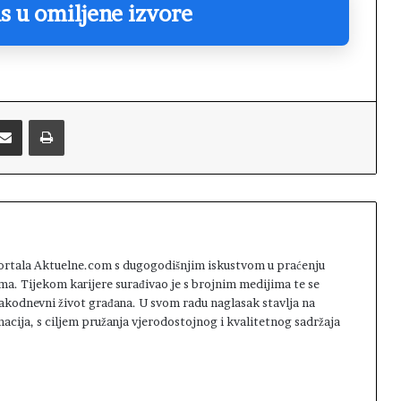
s u omiljene izvore
Podijelite putem emaila
Printaj
 portala Aktuelne.com s dugogodišnjim iskustvom u praćenju
ma. Tijekom karijere surađivao je s brojnim medijima te se
svakodnevni život građana. U svom radu naglasak stavlja na
macija, s ciljem pružanja vjerodostojnog i kvalitetnog sadržaja