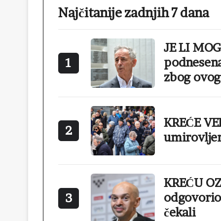
Najčitanije zadnjih 7 dana
JE LI MO
podnesena
1
zbog ovog
KREĆE VEL
2
umirovlje
KREĆU OZ
odgovorio 
3
čekali