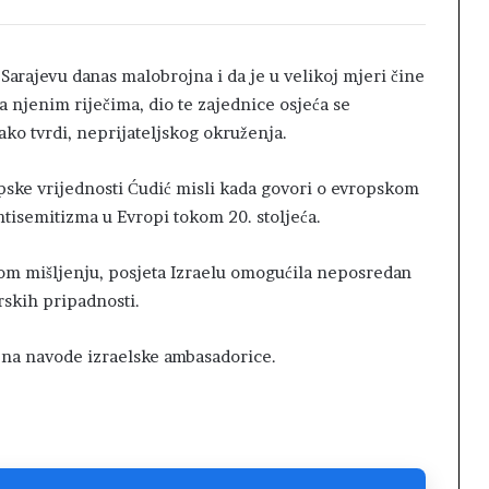
 Sarajevu danas malobrojna i da je u velikoj mjeri čine
a njenim riječima, dio te zajednice osjeća se
ko tvrdi, neprijateljskog okruženja.
opske vrijednosti Ćudić misli kada govori o evropskom
antisemitizma u Evropi tokom 20. stoljeća.
nom mišljenju, posjeta Izraelu omogućila neposredan
erskih pripadnosti.
 na navode izraelske ambasadorice.