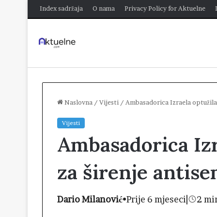
Index sadržaja
O nama
Privacy Policy for Aktuelne
Naslovna
/
Vijesti
/
Ambasadorica Izraela optužila
Vijesti
Ambasadorica Izr
za širenje antis
Dario Milanović
•
Prije 6 mjeseci
|
2 mi