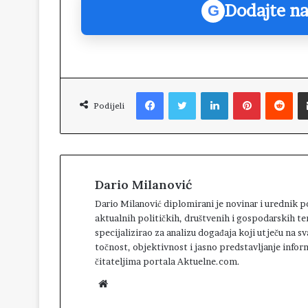
Dodajte na
G
Facebook
Twitter
LinkedIn
Pinterest
Reddit
Podijeli
Dario Milanović
Dario Milanović diplomirani je novinar i urednik
aktualnih političkih, društvenih i gospodarskih te
specijalizirao za analizu događaja koji utječu na 
točnost, objektivnost i jasno predstavljanje infor
čitateljima portala Aktuelne.com.
W
e