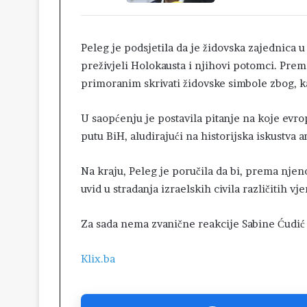
Peleg je podsjetila da je židovska zajednica u
preživjeli Holokausta i njihovi potomci. Prem
primoranim skrivati židovske simbole zbog, ka
U saopćenju je postavila pitanje na koje evr
putu BiH, aludirajući na historijska iskustva 
Na kraju, Peleg je poručila da bi, prema nje
uvid u stradanja izraelskih civila različitih vj
Za sada nema zvanične reakcije Sabine Ćudić
Klix.ba