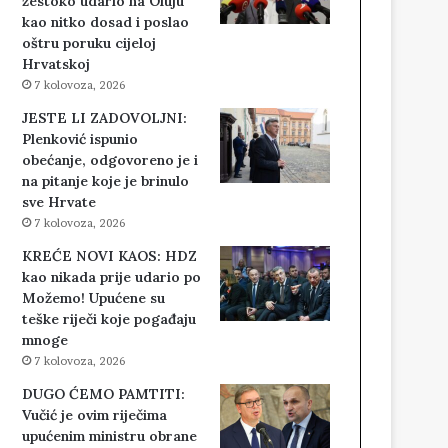
žestoko udario na Oluju
kao nitko dosad i poslao
oštru poruku cijeloj
Hrvatskoj
7 kolovoza, 2026
JESTE LI ZADOVOLJNI:
Plenković ispunio
obećanje, odgovoreno je i
na pitanje koje je brinulo
sve Hrvate
7 kolovoza, 2026
KREĆE NOVI KAOS: HDZ
kao nikada prije udario po
Možemo! Upućene su
teške riječi koje pogađaju
mnoge
7 kolovoza, 2026
DUGO ĆEMO PAMTITI:
Vučić je ovim riječima
upućenim ministru obrane