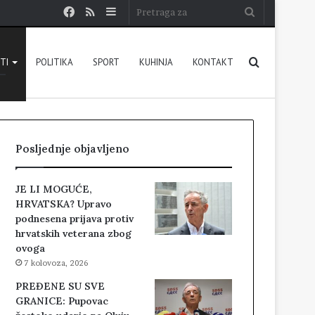
Facebook
RSS
Sidebar
Pretraga
za
Pretraga
STI
POLITIKA
SPORT
KUHINJA
KONTAKT
za
Posljednje objavljeno
JE LI MOGUĆE,
HRVATSKA? Upravo
podnesena prijava protiv
hrvatskih veterana zbog
ovoga
7 kolovoza, 2026
PREĐENE SU SVE
GRANICE: Pupovac