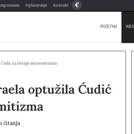
€
Impressum
Oglašavanje
Kontakt
POČETNA
VIJE
 Ćudić za širenje antisemitizma
aela optužila Ćudić
emitizma
n čitanja