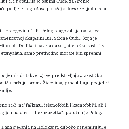
t Peleg optužila je Sabinu Ćudić za širenje
iče podjele i ugrožava položaj židovske zajednice u
 Hercegovinu Galit Peleg reagovala je na izjave
amentarnoj skupštini BiH Sabine Ćudić, koja je
lorada Dodika i navela da se „nije teško sastati s
etanyahua, samo prethodno morate biti spremni
ocijenila da takve izjave predstavljaju „rasističku i
 potiču mržnju prema Židovima, produbljuju podjele i
emlje.
no reći ‘ne’ fašizmu, islamofobiji i ksenofobiji, ali i
gije i narativa – bez izuzetka“, poručila je Peleg.
n Dana sjećanja na Holokaust, duboko uznemirujuće