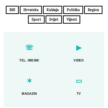
BiH
Hrvatska
Kuhinja
Politika
Region
Sport
Svijet
Vijesti
☏
▶
TEL. IMENIK
VIDEO
✶
▭
MAGAZIN
TV