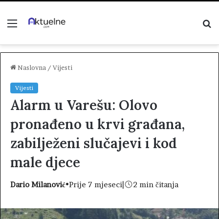
Menu
P
z
Naslovna
/
Vijesti
Vijesti
Alarm u Varešu: Olovo
pronađeno u krvi građana,
zabilježeni slučajevi i kod
male djece
Dario Milanović
•
Prije 7 mjeseci
|
2 min čitanja