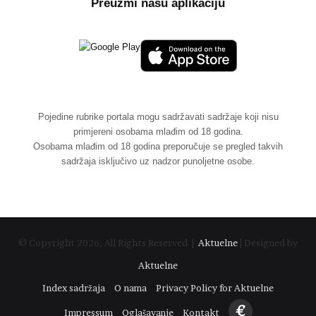
Preuzmi našu aplikaciju
Pojedine rubrike portala mogu sadržavati sadržaje koji nisu
primjereni osobama mlađim od 18 godina.
Osobama mlađim od 18 godina preporučuje se pregled takvih
sadržaja isključivo uz nadzor punoljetne osobe.
© Copyright 2026, All Rights Reserved |
Aktuelne
| Designed by
Aktuelne
Index sadržaja
O nama
Privacy Policy for Aktuelne
€
Impressum
Oglašavanje
Kontakt