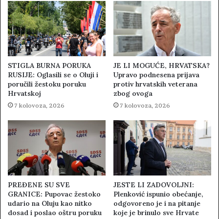
STIGLA BURNA PORUKA
JE LI MOGUĆE, HRVATSKA?
RUSIJE: Oglasili se o Oluji i
Upravo podnesena prijava
poručili žestoku poruku
protiv hrvatskih veterana
Hrvatskoj
zbog ovoga
7 kolovoza, 2026
7 kolovoza, 2026
PREĐENE SU SVE
JESTE LI ZADOVOLJNI:
GRANICE: Pupovac žestoko
Plenković ispunio obećanje,
udario na Oluju kao nitko
odgovoreno je i na pitanje
dosad i poslao oštru poruku
koje je brinulo sve Hrvate