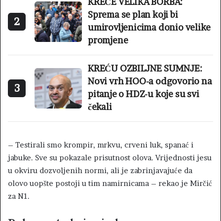
KREĆE VELIKA BORBA:
Sprema se plan koji bi
2
umirovljenicima donio velike
promjene
KREĆU OZBILJNE SUMNJE:
Novi vrh HOO-a odgovorio na
3
pitanje o HDZ-u koje su svi
čekali
– Testirali smo krompir, mrkvu, crveni luk, spanać i
jabuke. Sve su pokazale prisutnost olova. Vrijednosti jesu
u okviru dozvoljenih normi, ali je zabrinjavajuće da
olovo uopšte postoji u tim namirnicama – rekao je Mirčić
za N1.