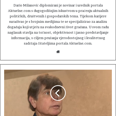
Dario Milanović diplomirani je novinar i urednik portala
Aktuelne.com s dugogodišnjim iskustvom u praćenju aktualnih
političkih, društvenih i gospodarskih tema. Tijekom karijere
surađivao je s brojnim medijima te se specijalizirao za analizu
događaja koji utječu na svakodnevni život građana. U svom radu
naglasak stavlja na točnost, objektivnost i jasno predstavljanje
informacija, s ciljem pružanja vjerodostojnog i kvalitetnog
sadržaja čitateljima portala Aktuelne.com.
W
e
b
s
i
t
e