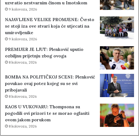
uzvratio nestvarnim činom u Imotskom
9 kolovoza, 2026
NAJAVLJENE VELIKE PROMJENE: Čvrsto
se stoji iza ove stvari koja će utjecati na
umirovljenike
9 kolovoza, 2026
PREMIJER JE LJUT: Plenković uputio
ozbiljnu prijetnju zbog ovoga
8 kolovoza, 2026
BOMBA NA POLITIČKOJ SCENI: Plenković
povukao ovaj potez kojeg su se svi
pribojavali
8 kolovoza, 2026
KAOS U VUKOVARU: Thompsona su
pogodili ovi prizori te se morao oglasiti
ovom jakom porukom
8 kolovoza, 2026