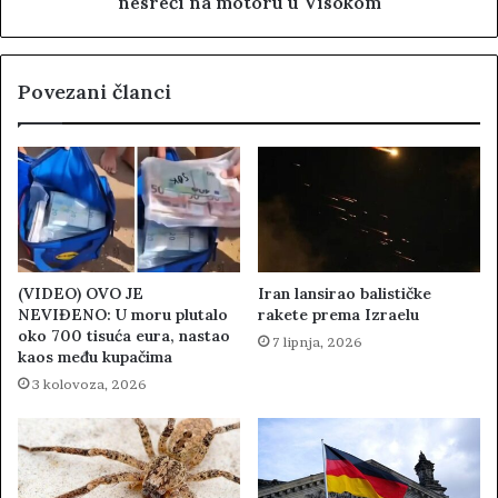
nesreći na motoru u Visokom
Povezani članci
(VIDEO) OVO JE
Iran lansirao balističke
NEVIĐENO: U moru plutalo
rakete prema Izraelu
oko 700 tisuća eura, nastao
7 lipnja, 2026
kaos među kupačima
3 kolovoza, 2026