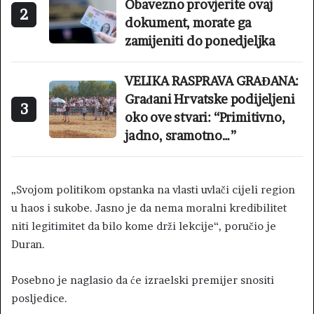
Obavezno provjerite ovaj
2
dokument, morate ga
zamijeniti do ponedjeljka
VELIKA RASPRAVA GRAĐANA:
Građani Hrvatske podijeljeni
3
oko ove stvari: “Primitivno,
jadno, sramotno…”
„Svojom politikom opstanka na vlasti uvlači cijeli region
u haos i sukobe. Jasno je da nema moralni kredibilitet
niti legitimitet da bilo kome drži lekcije“, poručio je
Duran.
Posebno je naglasio da će izraelski premijer snositi
posljedice.