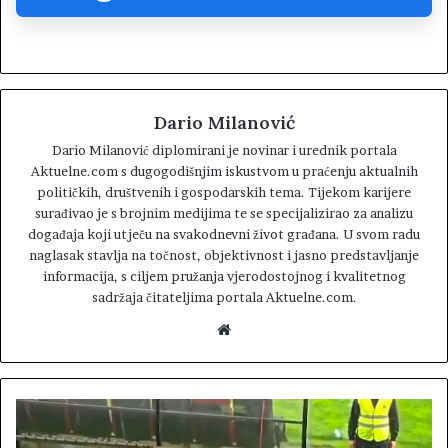
Dario Milanović
Dario Milanović diplomirani je novinar i urednik portala
Aktuelne.com s dugogodišnjim iskustvom u praćenju aktualnih
političkih, društvenih i gospodarskih tema. Tijekom karijere
surađivao je s brojnim medijima te se specijalizirao za analizu
događaja koji utječu na svakodnevni život građana. U svom radu
naglasak stavlja na točnost, objektivnost i jasno predstavljanje
informacija, s ciljem pružanja vjerodostojnog i kvalitetnog
sadržaja čitateljima portala Aktuelne.com.
W
e
b
s
i