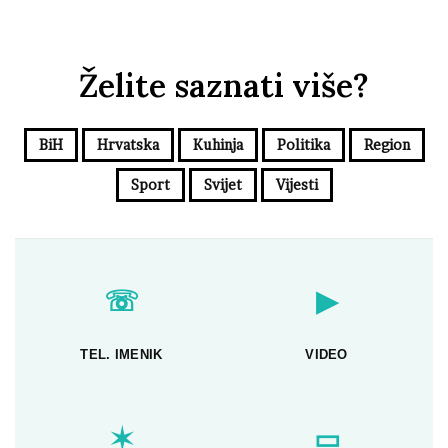
Želite saznati više?
BiH
Hrvatska
Kuhinja
Politika
Region
Sport
Svijet
Vijesti
☏
▶
TEL. IMENIK
VIDEO
✶
▭