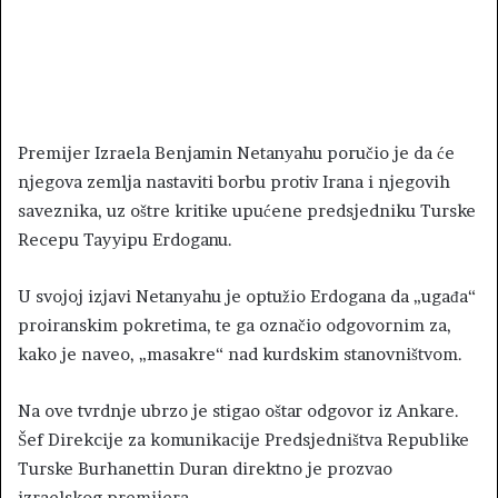
Premijer Izraela Benjamin Netanyahu poručio je da će
njegova zemlja nastaviti borbu protiv Irana i njegovih
saveznika, uz oštre kritike upućene predsjedniku Turske
Recepu Tayyipu Erdoganu.
U svojoj izjavi Netanyahu je optužio Erdogana da „ugađa“
proiranskim pokretima, te ga označio odgovornim za,
kako je naveo, „masakre“ nad kurdskim stanovništvom.
Na ove tvrdnje ubrzo je stigao oštar odgovor iz Ankare.
Šef Direkcije za komunikacije Predsjedništva Republike
Turske Burhanettin Duran direktno je prozvao
izraelskog premijera.