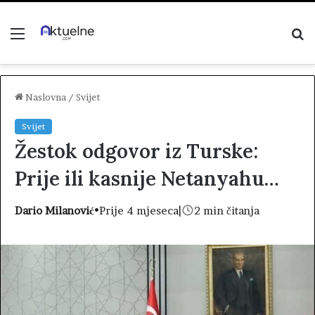
Menu
P
z
Naslovna
/
Svijet
Svijet
Žestok odgovor iz Turske:
Prije ili kasnije Netanyahu…
Dario Milanović
•
Prije 4 mjeseca
|
2 min čitanja