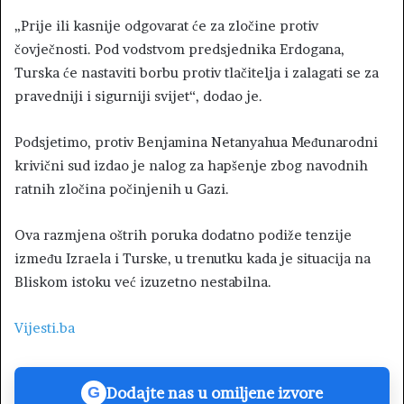
„Prije ili kasnije odgovarat će za zločine protiv
čovječnosti. Pod vodstvom predsjednika Erdogana,
Turska će nastaviti borbu protiv tlačitelja i zalagati se za
pravedniji i sigurniji svijet“, dodao je.
Podsjetimo, protiv Benjamina Netanyahua Međunarodni
krivični sud izdao je nalog za hapšenje zbog navodnih
ratnih zločina počinjenih u Gazi.
Ova razmjena oštrih poruka dodatno podiže tenzije
između Izraela i Turske, u trenutku kada je situacija na
Bliskom istoku već izuzetno nestabilna.
Vijesti.ba
Dodajte nas u omiljene izvore
G