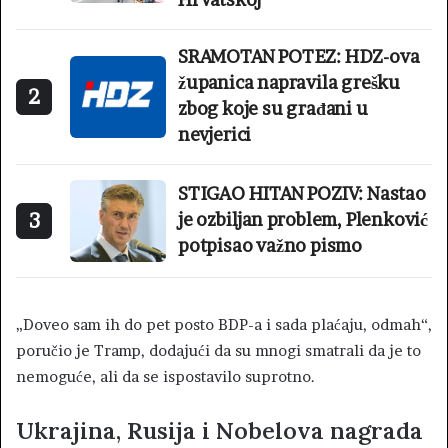
SRAMOTAN POTEZ: HDZ-ova
županica napravila grešku
2
zbog koje su građani u
nevjerici
STIGAO HITAN POZIV: Nastao
3
je ozbiljan problem, Plenković
potpisao važno pismo
„Doveo sam ih do pet posto BDP-a i sada plaćaju, odmah“,
poručio je Tramp, dodajući da su mnogi smatrali da je to
nemoguće, ali da se ispostavilo suprotno.
Ukrajina, Rusija i Nobelova nagrada