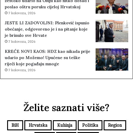
žestoko udario na Oluju kao nitko dosad i
poslao oštru poruku cijeloj Hrvatskoj
7 kolovoza, 2026
JESTE LI ZADOVOLJNI: Plenković ispunio
obećanje, odgovoreno je i na pitanje koje
je brinulo sve Hrvate
7 kolovoza, 2026
KREĆE NOVI KAOS: HDZ kao nikada prije
udario po Možemo! Upućene su teške
riječi koje pogađaju mnoge
7 kolovoza, 2026
Želite saznati više?
BiH
Hrvatska
Kuhinja
Politika
Region