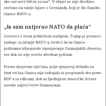
ako oni neće biti tu za nas“. U objavi se nije direktno
osvrnuo na ranije izjave o Grenlandu, koji je dio Danske,
članice NATO-a.
„Ja sam natjerao NATO da plaća“
Govoreći o svom političkom naslijeđu, Tramp je preuzeo
zasluge za jačanje NATO-a, tvrdeći da su članice
godinama izbjegavale ispunjavanje finansijskih obaveza,
sve dok on nije izvršio direktan pritisak.
Prema njegovim riječima, prije njegovog dolaska na
vlast većina članica nije izdvajala ni propisanih dva posto
BDP-a za odbranu, dok su Sjedinjene Američke Države
snosile najveći teret finansiranja.