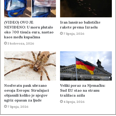
(VIDEO) OVO JE
Iran lansirao balističke
NEVIĐENO: U moru plutalo
rakete prema Izraelu
oko 700 tisuća eura, nastao
7 lipnja, 2026
kaos među kupačima
3 kolovoza, 2026
Nosferatu pauk ubrzano
Veliki poraz za Njemačku:
osvaja Evropu: Stručnjaci
Sud EU stao na stranu
objasnili koliko je njegov
tražilaca azila
ugriz opasan za ljude
4 lipnja, 2026
7 lipnja, 2026