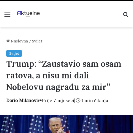
Menu
P
z
Naslovna
/
Svijet
Svijet
Trump: “Zaustavio sam osam
ratova, a nisu mi dali
Nobelovu nagradu za mir”
Dario Milanović
•
Prije 7 mjeseci
|
3 min čitanja