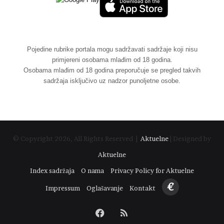
Pojedine rubrike portala mogu sadržavati sadržaje koji nisu
primjereni osobama mlađim od 18 godina.
Osobama mlađim od 18 godina preporučuje se pregled takvih
sadržaja isključivo uz nadzor punoljetne osobe.
© Copyright 2026, All Rights Reserved |
Aktuelne
| Designed by
Aktuelne
Index sadržaja
O nama
Privacy Policy for Aktuelne
€
Impressum
Oglašavanje
Kontakt
Facebook
RSS