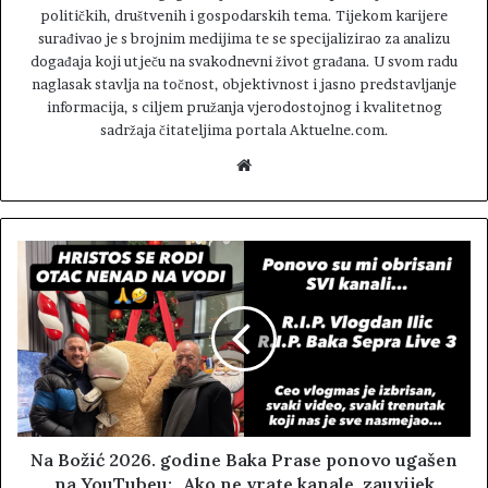
političkih, društvenih i gospodarskih tema. Tijekom karijere
surađivao je s brojnim medijima te se specijalizirao za analizu
događaja koji utječu na svakodnevni život građana. U svom radu
naglasak stavlja na točnost, objektivnost i jasno predstavljanje
informacija, s ciljem pružanja vjerodostojnog i kvalitetnog
sadržaja čitateljima portala Aktuelne.com.
W
e
b
s
i
t
e
Na Božić 2026. godine Baka Prase ponovo ugašen
na YouTubeu: „Ako ne vrate kanale, zauvijek