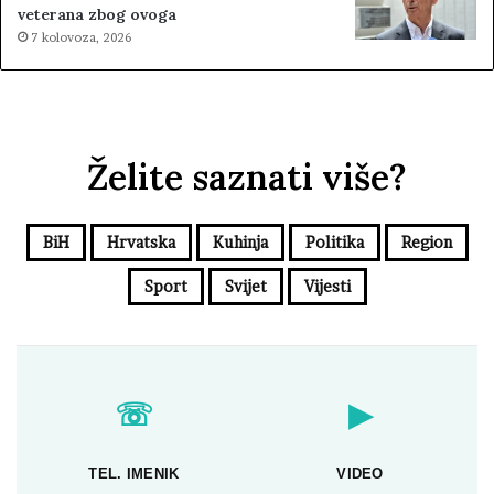
veterana zbog ovoga
7 kolovoza, 2026
Želite saznati više?
BiH
Hrvatska
Kuhinja
Politika
Region
Sport
Svijet
Vijesti
☏
▶
TEL. IMENIK
VIDEO