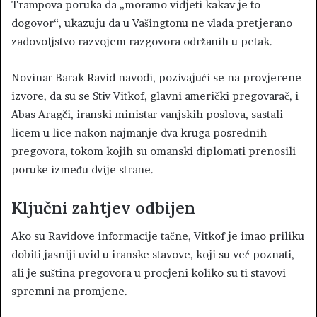
Trampova poruka da „moramo vidjeti kakav je to
dogovor“, ukazuju da u Vašingtonu ne vlada pretjerano
zadovoljstvo razvojem razgovora održanih u petak.
Novinar Barak Ravid navodi, pozivajući se na provjerene
izvore, da su se Stiv Vitkof, glavni američki pregovarač, i
Abas Aragči, iranski ministar vanjskih poslova, sastali
licem u lice nakon najmanje dva kruga posrednih
pregovora, tokom kojih su omanski diplomati prenosili
poruke između dvije strane.
Ključni zahtjev odbijen
Ako su Ravidove informacije tačne, Vitkof je imao priliku
dobiti jasniji uvid u iranske stavove, koji su već poznati,
ali je suština pregovora u procjeni koliko su ti stavovi
spremni na promjene.