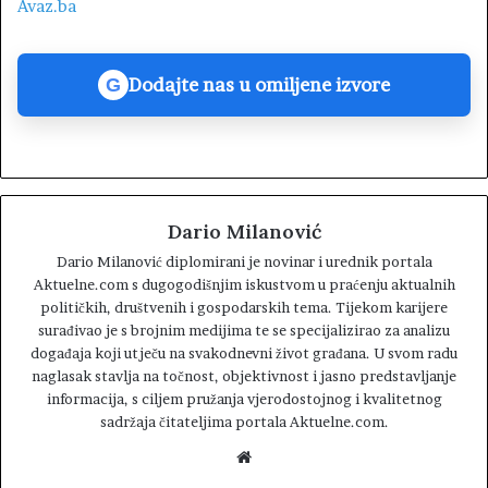
Avaz.ba
Dodajte nas u omiljene izvore
G
Dario Milanović
Dario Milanović diplomirani je novinar i urednik portala
Aktuelne.com s dugogodišnjim iskustvom u praćenju aktualnih
političkih, društvenih i gospodarskih tema. Tijekom karijere
surađivao je s brojnim medijima te se specijalizirao za analizu
događaja koji utječu na svakodnevni život građana. U svom radu
naglasak stavlja na točnost, objektivnost i jasno predstavljanje
informacija, s ciljem pružanja vjerodostojnog i kvalitetnog
sadržaja čitateljima portala Aktuelne.com.
W
e