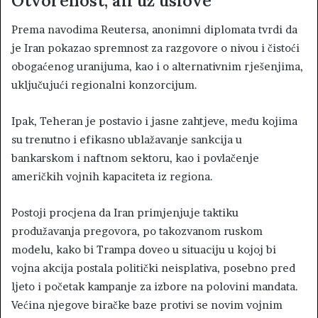
Otvorenost, ali uz uslove
Prema navodima Reutersa, anonimni diplomata tvrdi da
je Iran pokazao spremnost za razgovore o nivou i čistoći
obogaćenog uranijuma, kao i o alternativnim rješenjima,
uključujući regionalni konzorcijum.
Ipak, Teheran je postavio i jasne zahtjeve, među kojima
su trenutno i efikasno ublažavanje sankcija u
bankarskom i naftnom sektoru, kao i povlačenje
američkih vojnih kapaciteta iz regiona.
Postoji procjena da Iran primjenjuje taktiku
produžavanja pregovora, po takozvanom ruskom
modelu, kako bi Trampa doveo u situaciju u kojoj bi
vojna akcija postala politički neisplativa, posebno pred
ljeto i početak kampanje za izbore na polovini mandata.
Većina njegove biračke baze protivi se novim vojnim