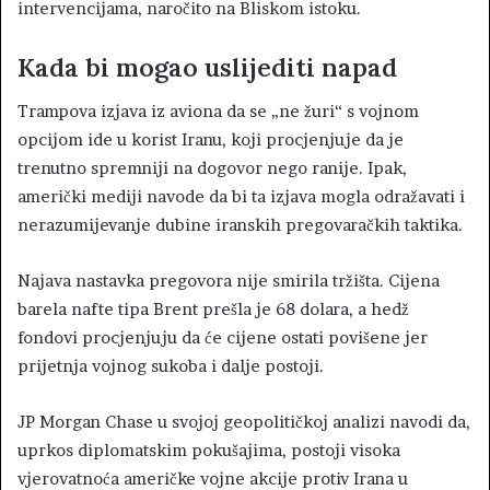
intervencijama, naročito na Bliskom istoku.
Kada bi mogao uslijediti napad
Trampova izjava iz aviona da se „ne žuri“ s vojnom
opcijom ide u korist Iranu, koji procjenjuje da je
trenutno spremniji na dogovor nego ranije. Ipak,
američki mediji navode da bi ta izjava mogla odražavati i
nerazumijevanje dubine iranskih pregovaračkih taktika.
Najava nastavka pregovora nije smirila tržišta. Cijena
barela nafte tipa Brent prešla je 68 dolara, a hedž
fondovi procjenjuju da će cijene ostati povišene jer
prijetnja vojnog sukoba i dalje postoji.
JP Morgan Chase u svojoj geopolitičkoj analizi navodi da,
uprkos diplomatskim pokušajima, postoji visoka
vjerovatnoća američke vojne akcije protiv Irana u