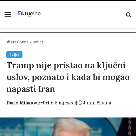
Menu
P
z
Naslovna
/
Svijet
Svijet
Tramp nije pristao na ključni
uslov, poznato i kada bi mogao
napasti Iran
Dario Milanović
•
Prije 6 mjeseci
|
4 min čitanja