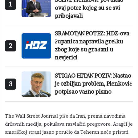
1
ovaj potez kojeg su se svi
pribojavali
SRAMOTAN POTEZ: HDZ-ova
županica napravila grešku
2
zbog koje su građani u
nevjerici
STIGAO HITAN POZIV: Nastao
3
je ozbiljan problem, Plenković
potpisao važno pismo
The Wall Street Journal piše da Iran, prema navodima
državnih medija, pokušava razvlačiti pregovore. Aragči je
američkoj strani jasno poručio da Teheran neće pristati