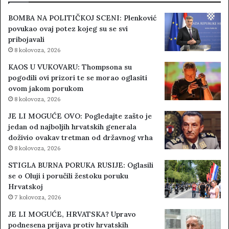
BOMBA NA POLITIČKOJ SCENI: Plenković
povukao ovaj potez kojeg su se svi
pribojavali
8 kolovoza, 2026
KAOS U VUKOVARU: Thompsona su
pogodili ovi prizori te se morao oglasiti
ovom jakom porukom
8 kolovoza, 2026
JE LI MOGUĆE OVO: Pogledajte zašto je
jedan od najboljih hrvatskih generala
doživio ovakav tretman od državnog vrha
8 kolovoza, 2026
STIGLA BURNA PORUKA RUSIJE: Oglasili
se o Oluji i poručili žestoku poruku
Hrvatskoj
7 kolovoza, 2026
JE LI MOGUĆE, HRVATSKA? Upravo
podnesena prijava protiv hrvatskih