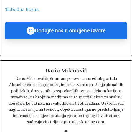
Slobodna Bosna
Dodajte nas u omiljene izvore
G
Dario Milanović
Dario Milanović diplomirani je novinar i urednik portala
Aktuelne.com s dugogodišnjim iskustvom u praćenju aktualnih
političkih, društvenih i gospodarskih tema. Tijekom karijere
surađivao je s brojnim medijima te se specijalizirao za analizu
događaja koji utječu na svakodnevni život građana. U svom radu
naglasak stavlja na točnost, objektivnost i jasno predstavljanje
informacija, s ciljem pružanja vjerodostojnog i kvalitetnog
sadržaja čitateljima portala Aktuelne.com.
W