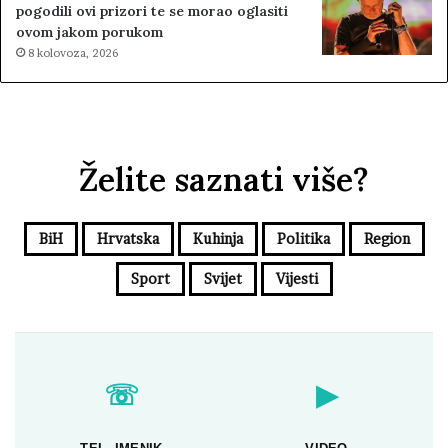
pogodili ovi prizori te se morao oglasiti
ovom jakom porukom
8 kolovoza, 2026
Želite saznati više?
BiH
Hrvatska
Kuhinja
Politika
Region
Sport
Svijet
Vijesti
☏
▶