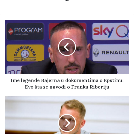
e
b
s
i
t
e
Ime legende Bajerna u dokumentima o Epstinu:
Evo šta se navodi o Franku Riberiju