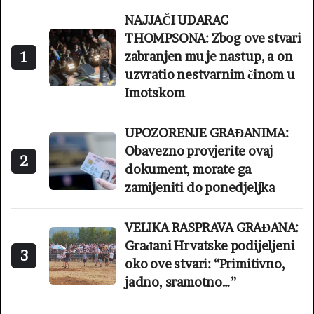
NAJJAČI UDARAC
THOMPSONA: Zbog ove stvari
1
zabranjen mu je nastup, a on
uzvratio nestvarnim činom u
Imotskom
UPOZORENJE GRAĐANIMA:
Obavezno provjerite ovaj
2
dokument, morate ga
zamijeniti do ponedjeljka
VELIKA RASPRAVA GRAĐANA:
Građani Hrvatske podijeljeni
3
oko ove stvari: “Primitivno,
jadno, sramotno…”