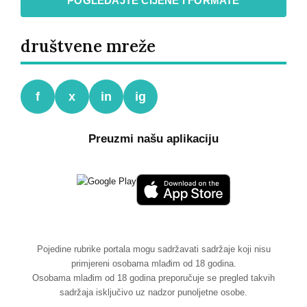
POGLEDAJTE CIJENE I FORMATE
društvene mreže
f
x
in
ig
Preuzmi našu aplikaciju
Pojedine rubrike portala mogu sadržavati sadržaje koji nisu
primjereni osobama mlađim od 18 godina.
Osobama mlađim od 18 godina preporučuje se pregled takvih
sadržaja isključivo uz nadzor punoljetne osobe.