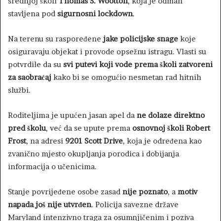
srednjoj školi
Thomas S. Wootton
, koja je odmah
stavljena pod
sigurnosni lockdown
.
Na terenu su raspoređene
jake policijske snage
koje
osiguravaju objekat i provode opsežnu istragu. Vlasti su
potvrdile da su
svi putevi koji vode prema školi zatvoreni
za saobraćaj
kako bi se omogućio nesmetan rad hitnih
službi.
Roditeljima je upućen jasan apel da
ne dolaze direktno
pred školu
, već da se upute prema
osnovnoj školi Robert
Frost
, na adresi
9201 Scott Drive
, koja je određena kao
zvanično mjesto okupljanja porodica i dobijanja
informacija o učenicima.
Stanje povrijeđene osobe zasad
nije poznato
, a
motiv
napada još nije utvrđen
. Policija savezne države
Maryland intenzivno traga za osumnjičenim i poziva