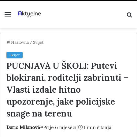
Menu
P
z
Naslovna
/
Svijet
Svijet
PUCNJAVA U ŠKOLI: Putevi
blokirani, roditelji zabrinuti –
Vlasti izdale hitno
upozorenje, jake policijske
snage na terenu
Dario Milanović
•
Prije 6 mjeseci
|
1 min čitanja