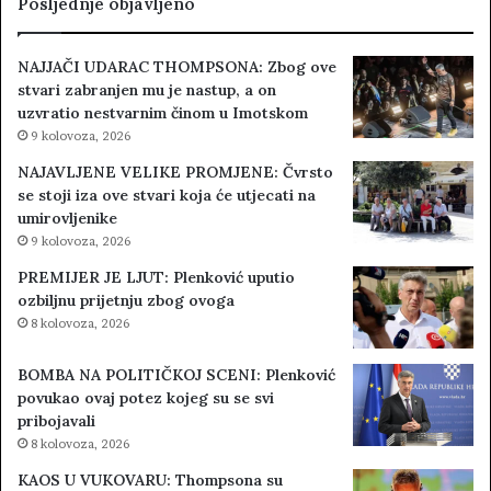
Posljednje objavljeno
NAJJAČI UDARAC THOMPSONA: Zbog ove
stvari zabranjen mu je nastup, a on
uzvratio nestvarnim činom u Imotskom
9 kolovoza, 2026
NAJAVLJENE VELIKE PROMJENE: Čvrsto
se stoji iza ove stvari koja će utjecati na
umirovljenike
9 kolovoza, 2026
PREMIJER JE LJUT: Plenković uputio
ozbiljnu prijetnju zbog ovoga
8 kolovoza, 2026
BOMBA NA POLITIČKOJ SCENI: Plenković
povukao ovaj potez kojeg su se svi
pribojavali
8 kolovoza, 2026
KAOS U VUKOVARU: Thompsona su