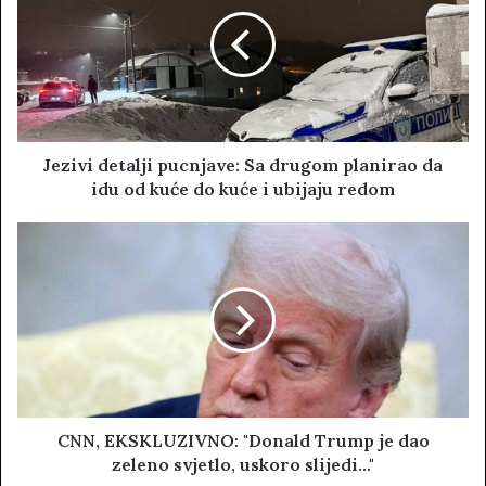
t
e
Jezivi detalji pucnjave: Sa drugom planirao da
idu od kuće do kuće i ubijaju redom
CNN, EKSKLUZIVNO: "Donald Trump je dao
zeleno svjetlo, uskoro slijedi..."