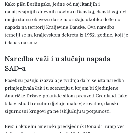
Kako pišu Berlingske, jedne od najčitanijih i
najutjecajnijih dnevnih novina u Danskoj, danski vojnici
imaju stalnu obavezu da se naoružaju ukoliko dođe do
napada na teritorij Kraljevine Danske. Ova naredba
temelji se na kraljevskom dekretu iz 1952. godine, koji je
i danas na snazi.
Naredba važi i u slučaju napada
SAD-a
Posebnu pažnju izazvala je tvrdnja da bi se ista naredba
primjenjivala čak i u scenariju u kojem bi Sjedinjene
Američke Države pokušale silom preuzeti Grenland. Iako
takav ishod trenutno djeluje malo vjerovatno, danski
sigurnosni krugovi ga ne isključuju u potpunosti.
Bivši i aktuelni američki predsjednik Donald Trump već