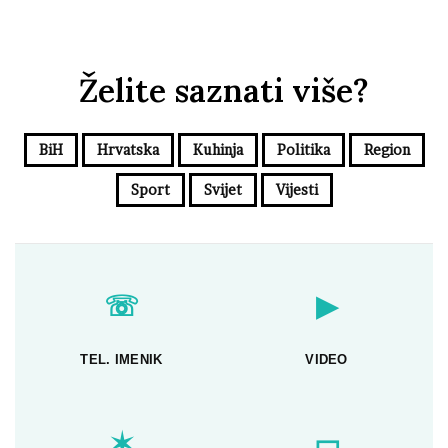
Želite saznati više?
BiH
Hrvatska
Kuhinja
Politika
Region
Sport
Svijet
Vijesti
☏
▶
TEL. IMENIK
VIDEO
✶
▭