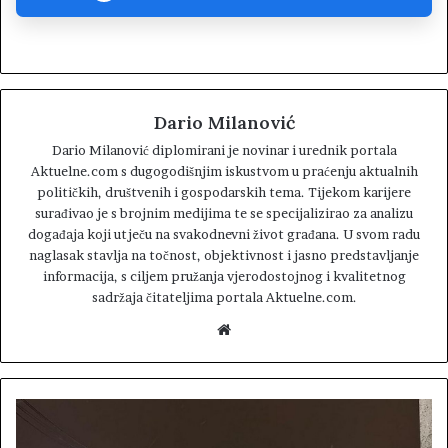
Dario Milanović
Dario Milanović diplomirani je novinar i urednik portala
Aktuelne.com s dugogodišnjim iskustvom u praćenju aktualnih
političkih, društvenih i gospodarskih tema. Tijekom karijere
surađivao je s brojnim medijima te se specijalizirao za analizu
događaja koji utječu na svakodnevni život građana. U svom radu
naglasak stavlja na točnost, objektivnost i jasno predstavljanje
informacija, s ciljem pružanja vjerodostojnog i kvalitetnog
sadržaja čitateljima portala Aktuelne.com.
W
e
b
s
i