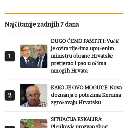
Najčitanije zadnjih 7 dana
DUGO ĆEMO PAMTITI: Vučić
je ovim riječima upućenim
1
ministru obrane Hrvatske
pretjerao i pao u očima
mnogih Hrvata
KAKO JE OVO MOGUĆE: Nova
2
doznanja o potezima Keruma
zgrožavaju Hrvatsku
SITUACIJA ESKALIRA:
Plenković prozvan zbog