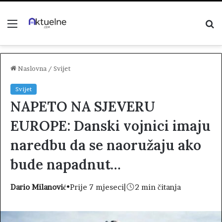
Menu
P
z
Naslovna
/
Svijet
Svijet
NAPETO NA SJEVERU
EUROPE: Danski vojnici imaju
naredbu da se naoružaju ako
bude napadnut…
Dario Milanović
•
Prije 7 mjeseci
|
2 min čitanja