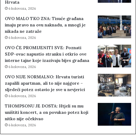
Hrvata
6 kolovoza, 2026
OVO MALO TKO ZNA: Tisuće građana
imaju pravo na ovu naknadu, a mnogi je
nikada ne zatraže
6 kolovoza, 2026
OVO ĆE PROMIJENITI SVE: Poznati
SDP-ovac napustio stranku i otkrio ove
interne tajne koje izazivaju bijes građana
6 kolovoza, 2026
OVO NIJE NORMALNO: Hrvatu turisti
zapalili apartman, ali to nije najgore –
sljedeći potez ostavio je sve u nevjerici
6 kolovoza, 2026
THOMPSONU JE DOSTA: Htjeli su mu
uništiti koncert, a on povukao potez koji
nitko nije očekivao
6 kolovoza, 2026