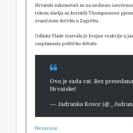
Hrvatski rukometaši su na nedavno završeno
tokom slavlja su koristili Thompsonove pjesme
zvaničnom dočeku u Zagrebu.
Odluka Vlade izazvala je brojne reakcije u ja
rasplamsala političku debatu.
Ovo je sada rat. Bez presedana 
Hrvatske!
— Jadranka Kosor (@_Jadra
Nezavisne