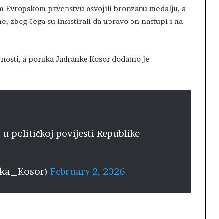
m Evropskom prvenstvu osvojili bronzanu medalju, a
, zbog čega su insistirali da upravo on nastupi i na
vnosti, a poruka Jadranke Kosor dodatno je
u političkoj povijesti Republike
nka_Kosor)
February 2, 2026