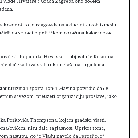
đu Vlade Hrvatske i Grada Zagreba oko dočeka
edana.
a Kosor oštro je reagovala na aktuelni sukob između
učivši da se radi o političkom obračunu kakav dosad
 povijesti Republike Hrvatske – objavila je Kosor na
acije dočeka hrvatskih rukometaša na Trgu bana
star turizma i sporta Tonči Glavina potvrdio da će
etnim savezom, preuzeti organizaciju proslave, iako
rka Perkovića Thompsona, kojem gradske vlasti,
aševićem, nisu dale saglasnost. Uprkos tome,
om nastupu, što je Vladu navelo da „presiječe“