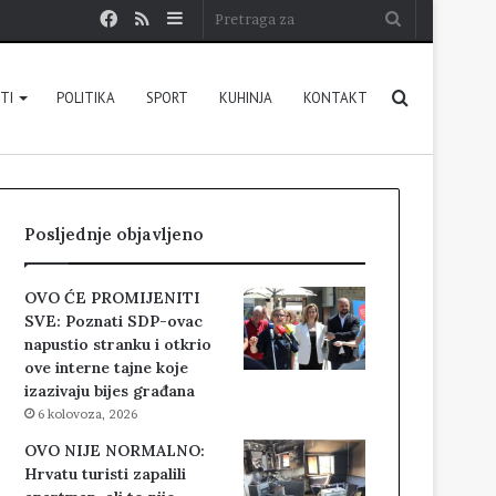
Facebook
RSS
Sidebar
Pretraga
za
Pretraga
STI
POLITIKA
SPORT
KUHINJA
KONTAKT
za
Posljednje objavljeno
OVO ĆE PROMIJENITI
SVE: Poznati SDP-ovac
napustio stranku i otkrio
ove interne tajne koje
izazivaju bijes građana
6 kolovoza, 2026
OVO NIJE NORMALNO:
Hrvatu turisti zapalili