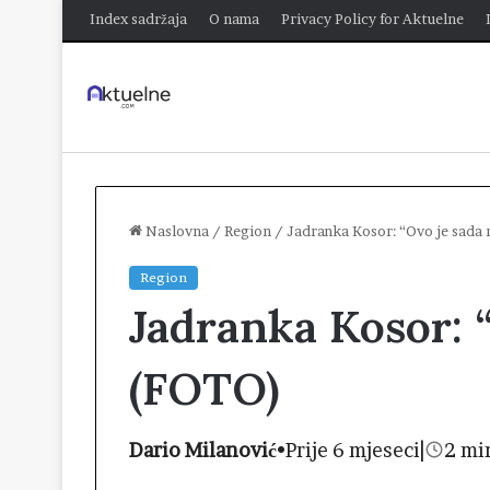
Index sadržaja
O nama
Privacy Policy for Aktuelne
Naslovna
/
Region
/
Jadranka Kosor: “Ovo je sada
Region
Jadranka Kosor: “
(FOTO)
Dario Milanović
•
Prije 6 mjeseci
|
2 mi