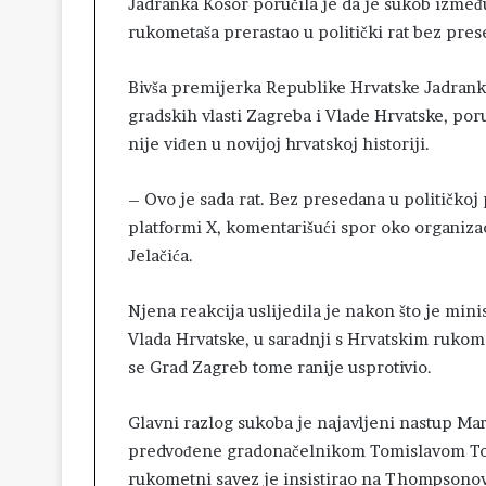
Jadranka Kosor poručila je da je sukob izme
rukometaša prerastao u politički rat bez pres
Bivša premijerka Republike Hrvatske Jadrank
gradskih vlasti Zagreba i Vlade Hrvatske, por
nije viđen u novijoj hrvatskoj historiji.
– Ovo je sada rat. Bez presedana u političkoj
platformi X, komentarišući spor oko organiz
Jelačića.
Njena reakcija uslijedila je nakon što je mini
Vlada Hrvatske, u saradnji s Hrvatskim rukom
se Grad Zagreb tome ranije usprotivio.
Glavni razlog sukoba je najavljeni nastup Ma
predvođene gradonačelnikom Tomislavom Tom
rukometni savez je insistirao na Thompsonov