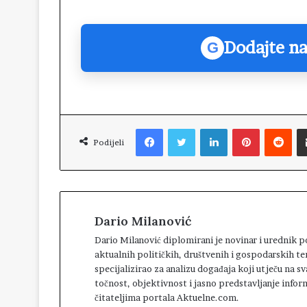
Dodajte na
G
Facebook
Twitter
LinkedIn
Pinterest
Reddit
Podijeli
Dario Milanović
Dario Milanović diplomirani je novinar i urednik
aktualnih političkih, društvenih i gospodarskih te
specijalizirao za analizu događaja koji utječu na 
točnost, objektivnost i jasno predstavljanje infor
čitateljima portala Aktuelne.com.