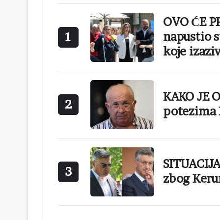
OVO ĆE PR
napustio s
1
koje izazi
KAKO JE 
2
potezima 
SITUACIJA
3
zbog Keru