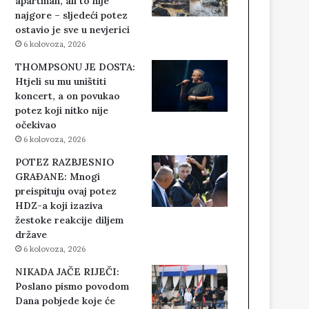
apartman, ali to nije
najgore – sljedeći potez
ostavio je sve u nevjerici
6 kolovoza, 2026
THOMPSONU JE DOSTA:
Htjeli su mu uništiti
koncert, a on povukao
potez koji nitko nije
očekivao
6 kolovoza, 2026
POTEZ RAZBJESNIO
GRAĐANE: Mnogi
preispituju ovaj potez
HDZ-a koji izaziva
žestoke reakcije diljem
države
6 kolovoza, 2026
NIKADA JAČE RIJEČI:
Poslano pismo povodom
Dana pobjede koje će