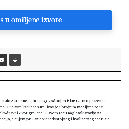
s u omiljene izvore
Podijelite putem emaila
Printaj
 portala Aktuelne.com s dugogodišnjim iskustvom u praćenju
ma. Tijekom karijere surađivao je s brojnim medijima te se
svakodnevni život građana. U svom radu naglasak stavlja na
macija, s ciljem pružanja vjerodostojnog i kvalitetnog sadržaja