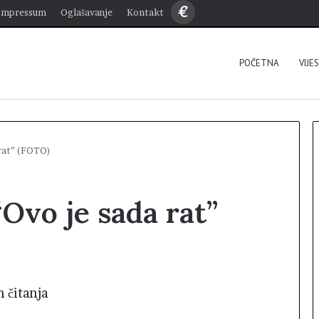
€
Impressum
Oglašavanje
Kontakt
POČETNA
VIJE
 rat” (FOTO)
Ovo je sada rat”
n čitanja