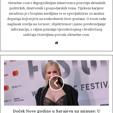
Aktuelne.com s dugogodišnjim iskustvom u praćenju aktualnih
političkih, društvenih i gospodarskih tema. Tijekom karijere
surađivao je s brojnim medijima te se specijalizirao za analizu
događaja koji utječu na svakodnevni život građana. U svom radu
naglasak stavlja na točnost, objektivnost i jasno predstavljanje
informacija, s ciljem pružanja vjerodostojnog i kvalitetnog
sadržaja čitateljima portala Aktuelne.com.
W
e
b
s
i
t
e
Doček Nove godine u Sarajevu uz minuse: U