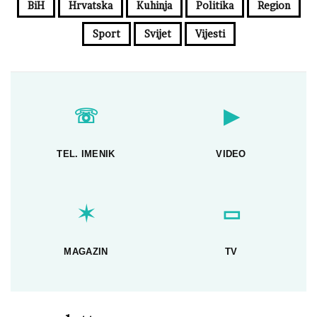
BiH
Hrvatska
Kuhinja
Politika
Region
Sport
Svijet
Vijesti
☏
▶
TEL. IMENIK
VIDEO
✶
▭
MAGAZIN
TV