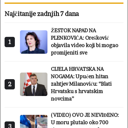
Najčitanije zadnjih 7 dana
ŽESTOK NAPAD NA
PLENKOVIĆA: Orešković
1
objavila video koji bi mogao
promijeniti sve
CIJELA HRVATSKA NA
NOGAMA: Upućen hitan
2
zahtjev Milanoviću: “Blati
Hrvatsku s hrvatskim
novcima”
(VIDEO) OVO JE NEVIĐENO:
U moru plutalo oko 700
3