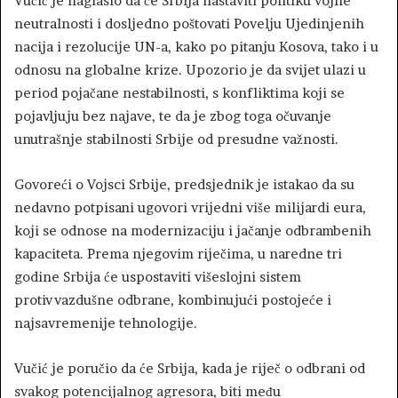
Vučić je naglasio da će Srbija nastaviti politiku vojne
neutralnosti i dosljedno poštovati Povelju Ujedinjenih
nacija i rezolucije UN-a, kako po pitanju Kosova, tako i u
odnosu na globalne krize. Upozorio je da svijet ulazi u
period pojačane nestabilnosti, s konfliktima koji se
pojavljuju bez najave, te da je zbog toga očuvanje
unutrašnje stabilnosti Srbije od presudne važnosti.
Govoreći o Vojsci Srbije, predsjednik je istakao da su
nedavno potpisani ugovori vrijedni više milijardi eura,
koji se odnose na modernizaciju i jačanje odbrambenih
kapaciteta. Prema njegovim riječima, u naredne tri
godine Srbija će uspostaviti višeslojni sistem
protivvazdušne odbrane, kombinujući postojeće i
najsavremenije tehnologije.
Vučić je poručio da će Srbija, kada je riječ o odbrani od
svakog potencijalnog agresora, biti među