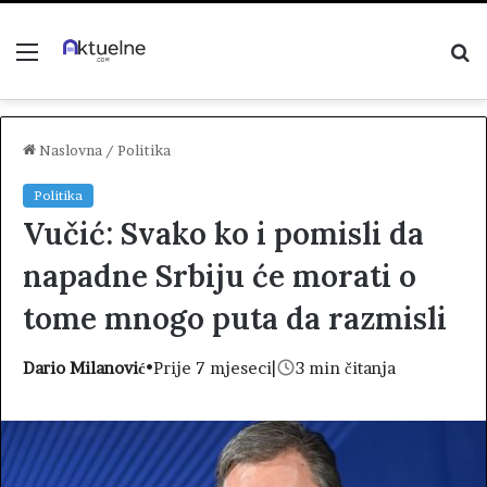
Menu
P
z
Naslovna
/
Politika
Politika
Vučić: Svako ko i pomisli da
napadne Srbiju će morati o
tome mnogo puta da razmisli
Dario Milanović
•
Prije 7 mjeseci
|
3 min čitanja