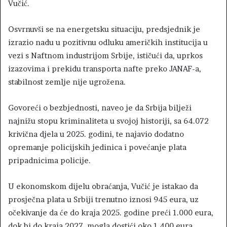
Vučić.
Osvrnuvši se na energetsku situaciju, predsjednik je
izrazio nadu u pozitivnu odluku američkih institucija u
vezi s Naftnom industrijom Srbije, ističući da, uprkos
izazovima i prekidu transporta nafte preko JANAF-a,
stabilnost zemlje nije ugrožena.
Govoreći o bezbjednosti, naveo je da Srbija bilježi
najnižu stopu kriminaliteta u svojoj historiji, sa 64.072
krivična djela u 2025. godini, te najavio dodatno
opremanje policijskih jedinica i povećanje plata
pripadnicima policije.
U ekonomskom dijelu obraćanja, Vučić je istakao da
prosječna plata u Srbiji trenutno iznosi 945 eura, uz
očekivanje da će do kraja 2025. godine preći 1.000 eura,
dok bi do kraja 2027. mogla dostići oko 1.400 eura.