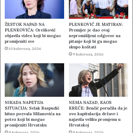
ŽESTOK NAPAD NA
PLENKOVIĆ JE MATIRAN:
PLENKOVIĆA: Orešković
Premijer je dao ovaj
objavila video koji bi mogao
nepromišljeni odgovor na
promijeniti sve
pitanje koji bi ga mogao
skupo koštati
10 kolovoza, 2026
9 kolovoza, 2026
NIKADA NAPETIJA
NEMA NAZAD, KAOS
SITUACIJA: Selak Raspudić
KREĆE: Benčić poručila da je
hitno pozvala Milanovića na
ovo kapitulacija države i
potez koji bi mogao
najavila veliku promjenu u
promijeniti Hrvatsku
Hrvatskoj
9 kolovoza, 2026
9 kolovoza, 2026