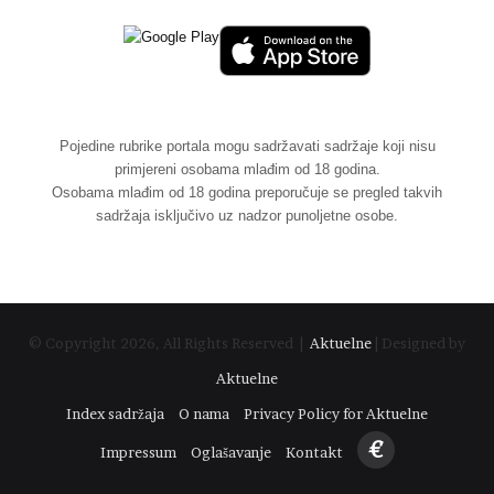
Pojedine rubrike portala mogu sadržavati sadržaje koji nisu
primjereni osobama mlađim od 18 godina.
Osobama mlađim od 18 godina preporučuje se pregled takvih
sadržaja isključivo uz nadzor punoljetne osobe.
© Copyright 2026, All Rights Reserved |
Aktuelne
| Designed by
Aktuelne
Index sadržaja
O nama
Privacy Policy for Aktuelne
€
Impressum
Oglašavanje
Kontakt