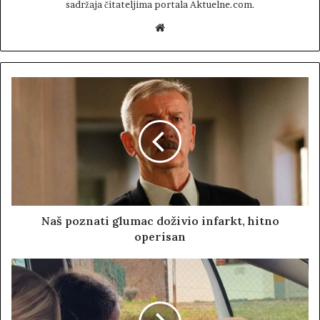
sadržaja čitateljima portala Aktuelne.com.
W
e
b
s
i
t
e
Naš poznati glumac doživio infarkt, hitno
operisan