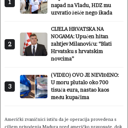
1
napad na Vladu, HDZ mu
uzvratio žešće nego ikada
CIJELA HRVATSKA NA
NOGAMA: Upućen hitan
2
zahtjev Milanoviću: “Blati
Hrvatsku s hrvatskim
novcima”
(VIDEO) OVO JE NEVIĐENO:
U moru plutalo oko 700
3
tisuća eura, nastao kaos
među kupačima
Američki zvaničnici ističu da je operacija provedena s
ciljem privođenja Madura pred američko pravosuđe, dok