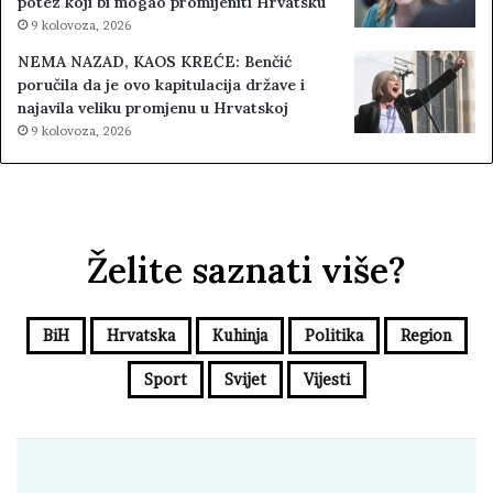
potez koji bi mogao promijeniti Hrvatsku
9 kolovoza, 2026
NEMA NAZAD, KAOS KREĆE: Benčić
poručila da je ovo kapitulacija države i
najavila veliku promjenu u Hrvatskoj
9 kolovoza, 2026
Želite saznati više?
BiH
Hrvatska
Kuhinja
Politika
Region
Sport
Svijet
Vijesti