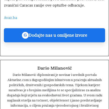
zvanični Caracas ranije ove optužbe odbacuje.
Avaz.ba
Dodajte nas u omiljene izvore
G
Dario Milanović
Dario Milanović diplomirani je novinar i urednik portala
Aktuelne.com s dugogodišnjim iskustvom u praćenju aktualnih
političkih, društvenih i gospodarskih tema. Tijekom karijere
surađivao je s brojnim medijima te se specijalizirao za analizu
događaja koji utječu na svakodnevni život građana. U svom radu
naglasak stavlja na točnost, objektivnost i jasno predstavljanje
informacija, s ciljem pružanja vjerodostojnog i kvalitetnog