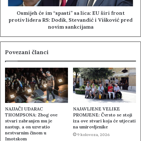
Osmijeh će im “spasti” sa lica: EU širi front
protiv lidera RS: Dodik, Stevandić i Višković pred
novim sankcijama
Povezani članci
NAJJAČI UDARAC
NAJAVLJENE VELIKE
THOMPSONA: Zbog ove
PROMJENE: Čvrsto se stoji
stvari zabranjen mu je
iza ove stvari koja će utjecati
nastup, a on uzvratio
na umirovljenike
nestvarnim činom u
9 kolovoza, 2026
Imotskom