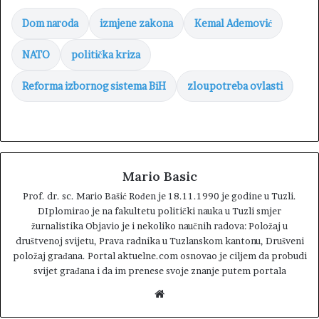
Dom naroda
izmjene zakona
Kemal Ademović
NATO
politička kriza
Reforma izbornog sistema BiH
zloupotreba ovlasti
Mario Basic
Prof. dr. sc. Mario Bašić Rođen je 18.11.1990 je godine u Tuzli.
DIplomirao je na fakultetu politički nauka u Tuzli smjer
žurnalistika Objavio je i nekoliko naučnih radova: Položaj u
društvenoj svijetu, Prava radnika u Tuzlanskom kantonu, Drušveni
položaj građana. Portal aktuelne.com osnovao je ciljem da probudi
svijet građana i da im prenese svoje znanje putem portala
W
e