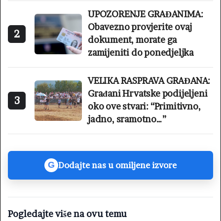
UPOZORENJE GRAĐANIMA:
Obavezno provjerite ovaj
2
dokument, morate ga
zamijeniti do ponedjeljka
VELIKA RASPRAVA GRAĐANA:
Građani Hrvatske podijeljeni
3
oko ove stvari: “Primitivno,
jadno, sramotno…”
Dodajte nas u omiljene izvore
G
Pogledajte više na ovu temu