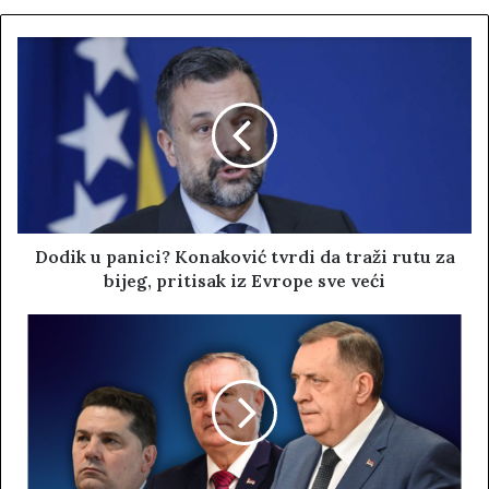
b
s
i
t
e
Dodik u panici? Konaković tvrdi da traži rutu za
bijeg, pritisak iz Evrope sve veći