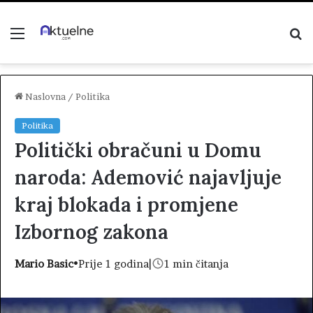
Menu
P
z
Naslovna
/
Politika
Politika
Politički obračuni u Domu
naroda: Ademović najavljuje
kraj blokada i promjene
Izbornog zakona
Mario Basic
•
Prije 1 godina
|
1 min čitanja