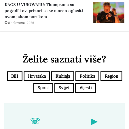
KAOS U VUKOVARU: Thompsona su
pogodili ovi prizori te se morao oglasiti
ovom jakom porukom
8 kolovoza, 2026
Želite saznati više?
BiH
Hrvatska
Kuhinja
Politika
Region
Sport
Svijet
Vijesti
☏
▶