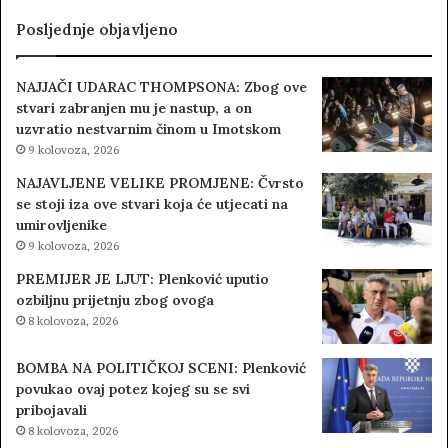
Posljednje objavljeno
NAJJAČI UDARAC THOMPSONA: Zbog ove
stvari zabranjen mu je nastup, a on
uzvratio nestvarnim činom u Imotskom
9 kolovoza, 2026
NAJAVLJENE VELIKE PROMJENE: Čvrsto
se stoji iza ove stvari koja će utjecati na
umirovljenike
9 kolovoza, 2026
PREMIJER JE LJUT: Plenković uputio
ozbiljnu prijetnju zbog ovoga
8 kolovoza, 2026
BOMBA NA POLITIČKOJ SCENI: Plenković
povukao ovaj potez kojeg su se svi
pribojavali
8 kolovoza, 2026