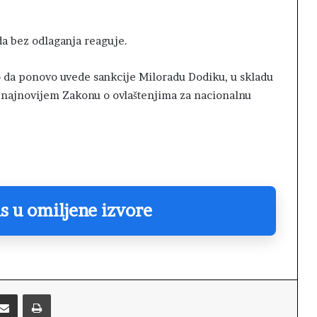
da bez odlaganja reaguje.
 da ponovo uvede sankcije Miloradu Dodiku, u skladu
 najnovijem Zakonu o ovlaštenjima za nacionalnu
s u omiljene izvore
Podijelite putem emaila
Printaj