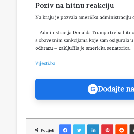
Poziv na hitnu reakciju
Na kraju je pozvala američku administraciju 
– Administracija Donalda Trumpa treba hitno
s obaveznim sankcijama koje sam osigurala u
odbranu – zaključila je američka senatorica.
Vijesti.ba
Dodajte na
G
Facebook
Twitter
LinkedIn
Pinterest
Reddit
Podijeli