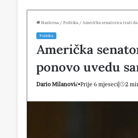
Naslovna
/
Politika
/
Američka senatorica traži da
Politika
Američka senator
ponovo uvedu sa
Dario Milanović
•
Prije 6 mjeseci
|
2 mi