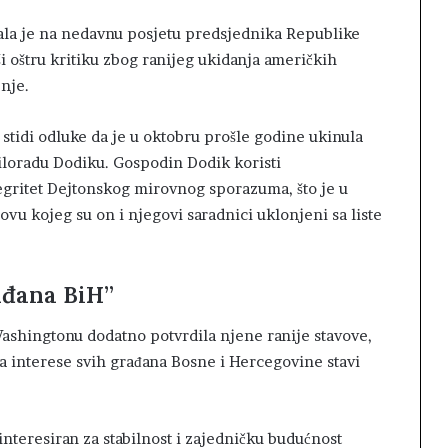
la je na nedavnu posjetu predsjednika Republike
 oštru kritiku zbog ranijeg ukidanja američkih
nje.
stidi odluke da je u oktobru prošle godine ukinula
iloradu Dodiku. Gospodin Dodik koristi
tegritet Dejtonskog mirovnog sporazuma, što je u
vu kojeg su on i njegovi saradnici uklonjeni sa liste
ađana BiH”
Washingtonu dodatno potvrdila njene ranije stavove,
 interese svih građana Bosne i Hercegovine stavi
nteresiran za stabilnost i zajedničku budućnost