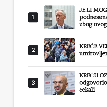
JE LI MO
podnesena
1
zbog ovog
KREĆE VEL
2
umirovlje
KREĆU OZ
odgovorio 
3
čekali