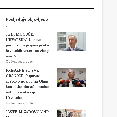
Posljednje objavljeno
JE LI MOGUĆE,
HRVATSKA? Upravo
podnesena prijava protiv
hrvatskih veterana zbog
ovoga
7 kolovoza, 2026
PREĐENE SU SVE
GRANICE: Pupovac
žestoko udario na Oluju
kao nitko dosad i poslao
oštru poruku cijeloj
Hrvatskoj
7 kolovoza, 2026
JESTE LI ZADOVOLJNI: