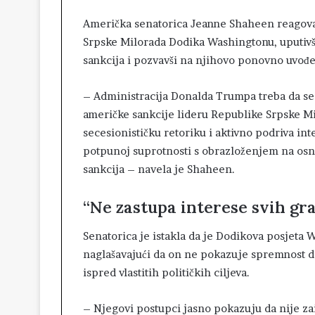
Američka senatorica Jeanne Shaheen reagova
Srpske Milorada Dodika Washingtonu, uputivši
sankcija i pozvavši na njihovo ponovno uvođe
– Administracija Donalda Trumpa treba da se 
američke sankcije lideru Republike Srpske M
secesionističku retoriku i aktivno podriva in
potpunoj suprotnosti s obrazloženjem na osno
sankcija – navela je Shaheen.
“Ne zastupa interese svih gr
Senatorica je istakla da je Dodikova posjeta 
naglašavajući da on ne pokazuje spremnost da
ispred vlastitih političkih ciljeva.
– Njegovi postupci jasno pokazuju da nije zai