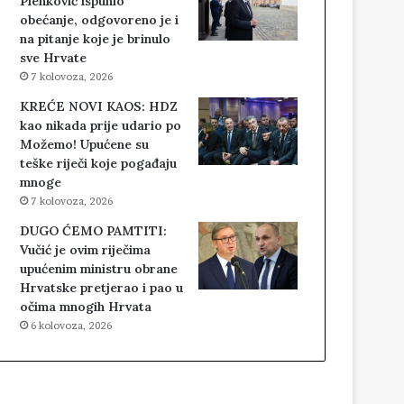
Plenković ispunio
obećanje, odgovoreno je i
na pitanje koje je brinulo
sve Hrvate
7 kolovoza, 2026
KREĆE NOVI KAOS: HDZ
kao nikada prije udario po
Možemo! Upućene su
teške riječi koje pogađaju
mnoge
7 kolovoza, 2026
DUGO ĆEMO PAMTITI:
Vučić je ovim riječima
upućenim ministru obrane
Hrvatske pretjerao i pao u
očima mnogih Hrvata
6 kolovoza, 2026