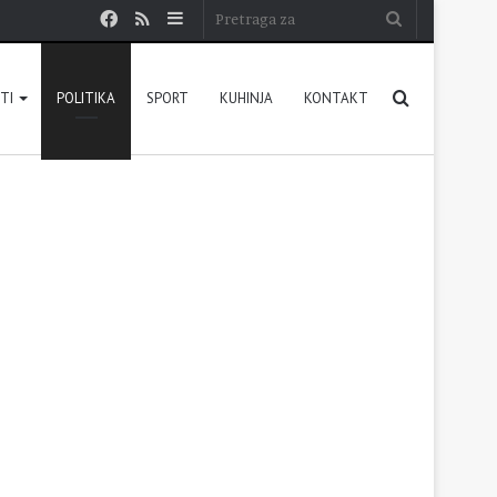
Facebook
RSS
Sidebar
Pretraga
za
Pretraga
STI
POLITIKA
SPORT
KUHINJA
KONTAKT
za