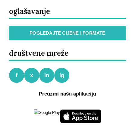
oglašavanje
POGLEDAJTE CIJENE I FORMATE
društvene mreže
f
x
in
ig
Preuzmi našu aplikaciju