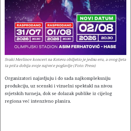
Svaki Merlinov koncert na Koševu obilježio je jednu eru, a ovog ljeta
ta priča dobija svoje najveće poglavlje (Foto: Press)
Organizatori najavljuju i do sada najkompleksniju
produkciju, uz scenski i vizuelni spektakl na nivou
svjetskih turneja, dok se dolazak publike iz cijelog
regiona već intenzivno planira.