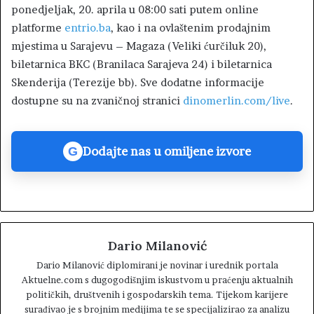
ponedjeljak, 20. aprila u 08:00 sati putem online
platforme
entrio.ba
, kao i na ovlaštenim prodajnim
mjestima u Sarajevu – Magaza (Veliki ćurčiluk 20),
biletarnica BKC (Branilaca Sarajeva 24) i biletarnica
Skenderija (Terezije bb). Sve dodatne informacije
dostupne su na zvaničnoj stranici
dinomerlin.com/live
.
Dodajte nas u omiljene izvore
G
Dario Milanović
Dario Milanović diplomirani je novinar i urednik portala
Aktuelne.com s dugogodišnjim iskustvom u praćenju aktualnih
političkih, društvenih i gospodarskih tema. Tijekom karijere
surađivao je s brojnim medijima te se specijalizirao za analizu