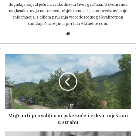
događaja koji utječu na svakodnevni život građana. U svom radu
naglasak stavlja na točnost, objektivnost i jasno predstavljanje
informacija, s ciljem pružanja vjerodostojnog i kvalitetnog
sadržaja čitateljima portala Aktuelne.com.
W
e
b
s
i
t
e
Migranti provalili u srpske kuće i crkvu, mještani
u strahu