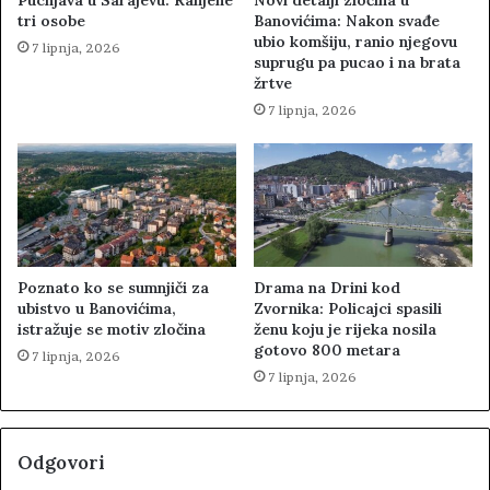
Pucnjava u Sarajevu: Ranjene
Novi detalji zločina u
tri osobe
Banovićima: Nakon svađe
ubio komšiju, ranio njegovu
7 lipnja, 2026
suprugu pa pucao i na brata
žrtve
7 lipnja, 2026
Poznato ko se sumnjiči za
Drama na Drini kod
ubistvo u Banovićima,
Zvornika: Policajci spasili
istražuje se motiv zločina
ženu koju je rijeka nosila
gotovo 800 metara
7 lipnja, 2026
7 lipnja, 2026
Odgovori