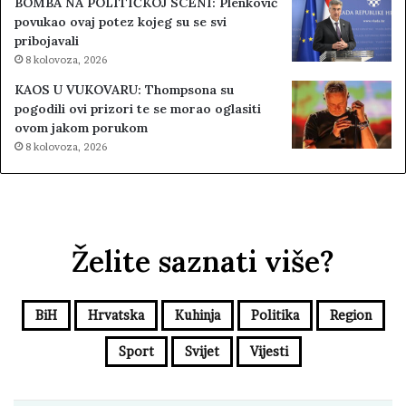
BOMBA NA POLITIČKOJ SCENI: Plenković
povukao ovaj potez kojeg su se svi
pribojavali
8 kolovoza, 2026
KAOS U VUKOVARU: Thompsona su
pogodili ovi prizori te se morao oglasiti
ovom jakom porukom
8 kolovoza, 2026
Želite saznati više?
BiH
Hrvatska
Kuhinja
Politika
Region
Sport
Svijet
Vijesti