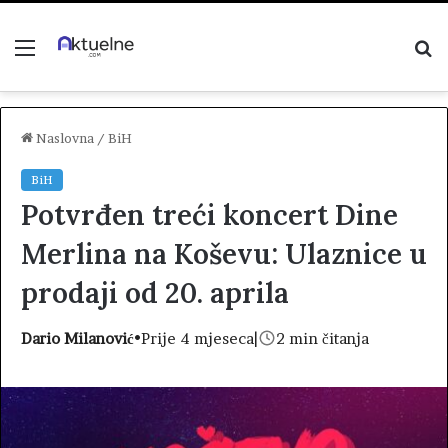
Menu
P
z
Naslovna
/
BiH
BiH
Potvrđen treći koncert Dine
Merlina na Koševu: Ulaznice u
prodaji od 20. aprila
Dario Milanović
•
Prije 4 mjeseca
|
2 min čitanja