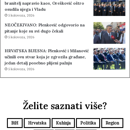
branitelj napravio kaos, Orešković oštro
osudila njega i Vladu
5 kolovoza, 2026
NEOČEKIVANO: Plenković odgovorio na
pitanje koje su svi dugo čekali
5 kolovoza, 2026
HRVATSKA BIJESNA: Plenković i Milanović
učinili ovu stvar koja je zgrozila građane,
jedan detalj posebno plijeni pažnju
5 kolovoza, 2026
Želite saznati više?
BiH
Hrvatska
Kuhinja
Politika
Region