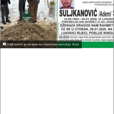
Suljkanović je ukopan na mjesnom mezarju. Avaz