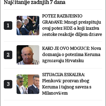
Najčitanije zadnjih 7 dana
POTEZ RAZBJESNIO
GRAĐANE: Mnogi preispituju
1
ovaj potez HDZ-a koji izaziva
žestoke reakcije diljem države
KAKO JE OVO MOGUĆE: Nova
2
doznanja o potezima Keruma
zgrožavaju Hrvatsku
SITUACIJA ESKALIRA:
Plenković prozvan zbog
3
Keruma i tajnog saveza s
Milanovićem