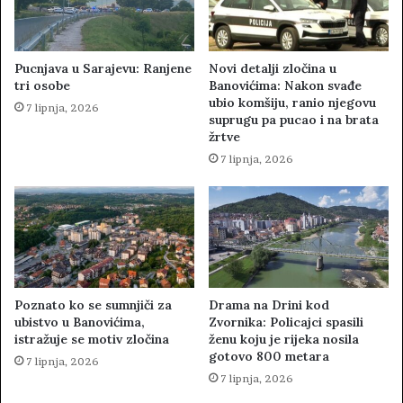
Pucnjava u Sarajevu: Ranjene
Novi detalji zločina u
tri osobe
Banovićima: Nakon svađe
ubio komšiju, ranio njegovu
7 lipnja, 2026
suprugu pa pucao i na brata
žrtve
7 lipnja, 2026
Poznato ko se sumnjiči za
Drama na Drini kod
ubistvo u Banovićima,
Zvornika: Policajci spasili
istražuje se motiv zločina
ženu koju je rijeka nosila
gotovo 800 metara
7 lipnja, 2026
7 lipnja, 2026