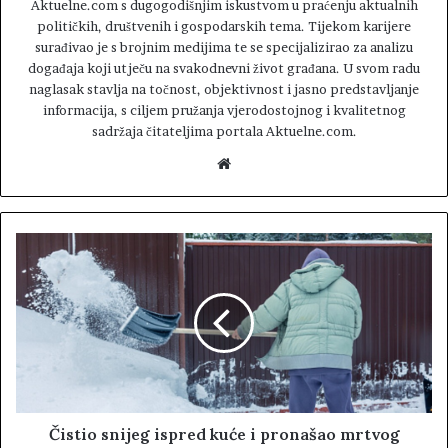
Aktuelne.com s dugogodišnjim iskustvom u praćenju aktualnih
političkih, društvenih i gospodarskih tema. Tijekom karijere
surađivao je s brojnim medijima te se specijalizirao za analizu
događaja koji utječu na svakodnevni život građana. U svom radu
naglasak stavlja na točnost, objektivnost i jasno predstavljanje
informacija, s ciljem pružanja vjerodostojnog i kvalitetnog
sadržaja čitateljima portala Aktuelne.com.
W
e
b
s
i
t
e
Čistio snijeg ispred kuće i pronašao mrtvog