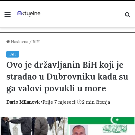
Menu
P
z
Naslovna
/
BiH
BiH
Ovo je državljanin BiH koji je
stradao u Dubrovniku kada su
ga valovi povukli u more
Dario Milanović
•
Prije 7 mjeseci
|
2 min čitanja