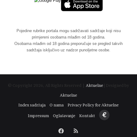
Pojedine rubrike portala mogu sadržavati sadržaje koji nisu
primjereni osobama mlađim od 18 godina.
Osobama mlađim od 18 godina preporučuje se pregled takvih
sadržaja isključivo uz nadzor punoljetne osobe.
© Copyright 2026, All Rights Reserved |
Aktuelne
| Designed by
Aktuelne
Index sadržaja
O nama
Privacy Policy for Aktuelne
€
Impressum
Oglašavanje
Kontakt
Facebook
RSS