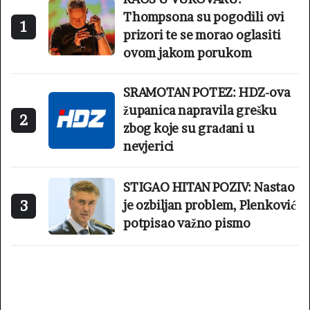
Thompsona su pogodili ovi
1
prizori te se morao oglasiti
ovom jakom porukom
SRAMOTAN POTEZ: HDZ-ova
županica napravila grešku
2
zbog koje su građani u
nevjerici
STIGAO HITAN POZIV: Nastao
3
je ozbiljan problem, Plenković
potpisao važno pismo