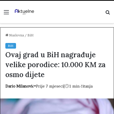
Menu
P
z
Naslovna
/
BiH
BiH
Ovaj grad u BiH nagrađuje
velike porodice: 10.000 KM za
osmo dijete
Dario Milanović
•
Prije 7 mjeseci
|
1 min čitanja