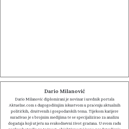
Dario Milanović
Dario Milanović diplomirani je novinar i urednik portala
Aktuelne.com s dugogodišnjim iskustvom u praćenju aktualnih
političkih, društvenih i gospodarskih tema. Tijekom karijere
surađivao je s brojnim medijima te se specijalizirao za analizu
događaja koji utječu na svakodnevni život građana. U svom radu