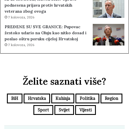
podnesena prijava protiv hrvatskih
veterana zbog ovoga
7 kolovoza, 2026
PREĐENE SU SVE GRANICE: Pupovac
žestoko udario na Oluju kao nitko dosad i
poslao oštru poruku cijeloj Hrvatskoj
7 kolovoza, 2026
Želite saznati više?
BiH
Hrvatska
Kuhinja
Politika
Region
Sport
Svijet
Vijesti