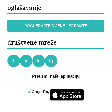
oglašavanje
POGLEDAJTE CIJENE I FORMATE
društvene mreže
f
x
in
ig
Preuzmi našu aplikaciju