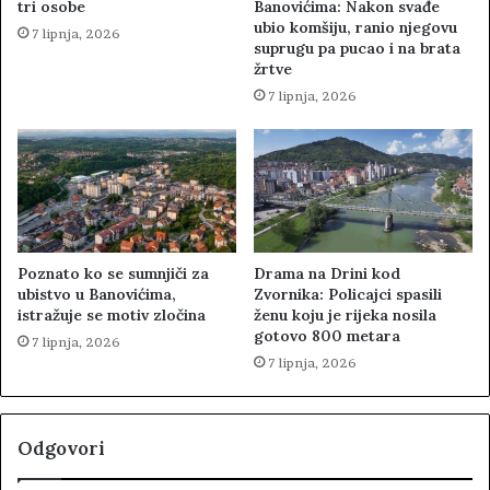
tri osobe
Banovićima: Nakon svađe
ubio komšiju, ranio njegovu
7 lipnja, 2026
suprugu pa pucao i na brata
žrtve
7 lipnja, 2026
Poznato ko se sumnjiči za
Drama na Drini kod
ubistvo u Banovićima,
Zvornika: Policajci spasili
istražuje se motiv zločina
ženu koju je rijeka nosila
gotovo 800 metara
7 lipnja, 2026
7 lipnja, 2026
Odgovori