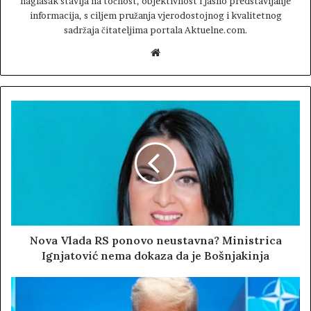
naglasak stavlja na točnost, objektivnost i jasno predstavljanje
informacija, s ciljem pružanja vjerodostojnog i kvalitetnog
sadržaja čitateljima portala Aktuelne.com.
W
e
b
s
i
t
e
Nova Vlada RS ponovo neustavna? Ministrica
Ignjatović nema dokaza da je Bošnjakinja