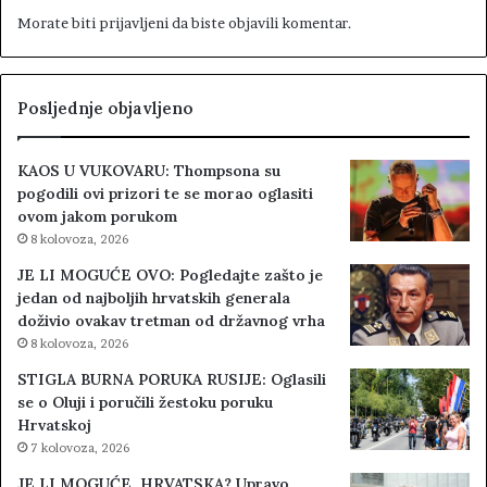
Morate biti
prijavljeni
da biste objavili komentar.
Posljednje objavljeno
KAOS U VUKOVARU: Thompsona su
pogodili ovi prizori te se morao oglasiti
ovom jakom porukom
8 kolovoza, 2026
JE LI MOGUĆE OVO: Pogledajte zašto je
jedan od najboljih hrvatskih generala
doživio ovakav tretman od državnog vrha
8 kolovoza, 2026
STIGLA BURNA PORUKA RUSIJE: Oglasili
se o Oluji i poručili žestoku poruku
Hrvatskoj
7 kolovoza, 2026
JE LI MOGUĆE, HRVATSKA? Upravo