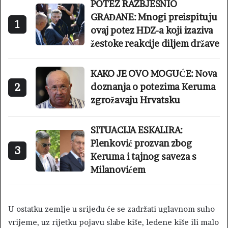
POTEZ RAZBJESNIO
GRAĐANE: Mnogi preispituju
1
ovaj potez HDZ-a koji izaziva
žestoke reakcije diljem države
KAKO JE OVO MOGUĆE: Nova
2
doznanja o potezima Keruma
zgrožavaju Hrvatsku
SITUACIJA ESKALIRA:
Plenković prozvan zbog
3
Keruma i tajnog saveza s
Milanovićem
U ostatku zemlje u srijedu će se zadržati uglavnom suho
vrijeme, uz rijetku pojavu slabe kiše, ledene kiše ili malo