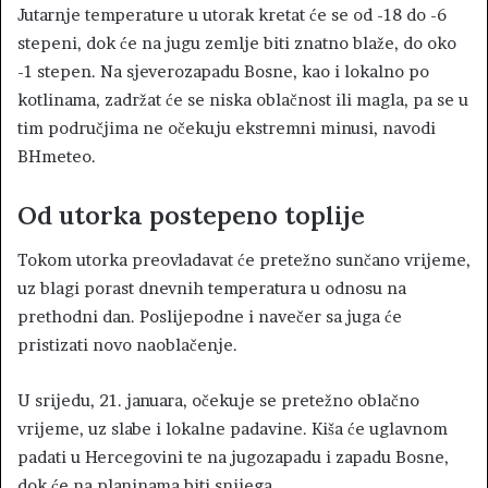
Jutarnje temperature u utorak kretat će se od -18 do -6
stepeni, dok će na jugu zemlje biti znatno blaže, do oko
-1 stepen. Na sjeverozapadu Bosne, kao i lokalno po
kotlinama, zadržat će se niska oblačnost ili magla, pa se u
tim područjima ne očekuju ekstremni minusi, navodi
BHmeteo.
Od utorka postepeno toplije
Tokom utorka preovladavat će pretežno sunčano vrijeme,
uz blagi porast dnevnih temperatura u odnosu na
prethodni dan. Poslijepodne i navečer sa juga će
pristizati novo naoblačenje.
U srijedu, 21. januara, očekuje se pretežno oblačno
vrijeme, uz slabe i lokalne padavine. Kiša će uglavnom
padati u Hercegovini te na jugozapadu i zapadu Bosne,
dok će na planinama biti snijega.