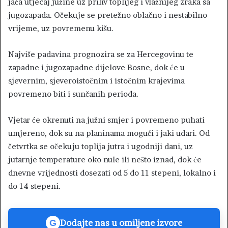
jača utjecaj južine uz priliv toplijeg i vlažnijeg zraka sa
jugozapada. Očekuje se pretežno oblačno i nestabilno
vrijeme, uz povremenu kišu.
Najviše padavina prognozira se za Hercegovinu te
zapadne i jugozapadne dijelove Bosne, dok će u
sjevernim, sjeveroistočnim i istočnim krajevima
povremeno biti i sunčanih perioda.
Vjetar će okrenuti na južni smjer i povremeno puhati
umjereno, dok su na planinama mogući i jaki udari. Od
četvrtka se očekuju toplija jutra i ugodniji dani, uz
jutarnje temperature oko nule ili nešto iznad, dok će
dnevne vrijednosti dosezati od 5 do 11 stepeni, lokalno i
do 14 stepeni.
Dodajte nas u omiljene izvore
G