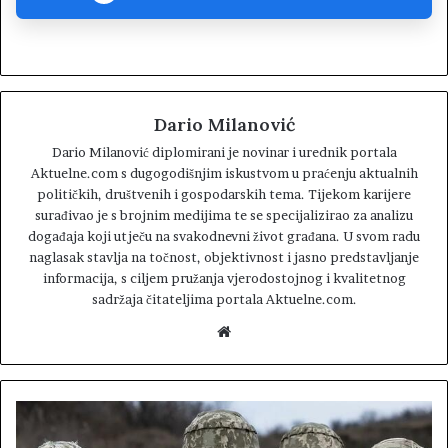
Dario Milanović
Dario Milanović diplomirani je novinar i urednik portala
Aktuelne.com s dugogodišnjim iskustvom u praćenju aktualnih
političkih, društvenih i gospodarskih tema. Tijekom karijere
surađivao je s brojnim medijima te se specijalizirao za analizu
događaja koji utječu na svakodnevni život građana. U svom radu
naglasak stavlja na točnost, objektivnost i jasno predstavljanje
informacija, s ciljem pružanja vjerodostojnog i kvalitetnog
sadržaja čitateljima portala Aktuelne.com.
W
e
b
s
i