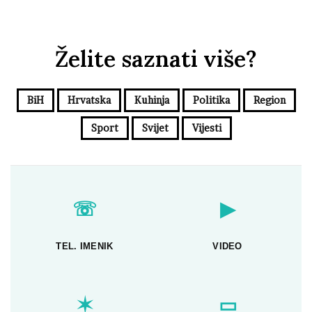
Želite saznati više?
BiH
Hrvatska
Kuhinja
Politika
Region
Sport
Svijet
Vijesti
☏
▶
TEL. IMENIK
VIDEO
✶
▭