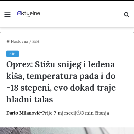
Menu
P
z
Naslovna
/
BiH
BiH
Oprez: Stižu snijeg i ledena
kiša, temperatura pada i do
-18 stepeni, evo dokad traje
hladni talas
Dario Milanović
•
Prije 7 mjeseci
|
3 min čitanja