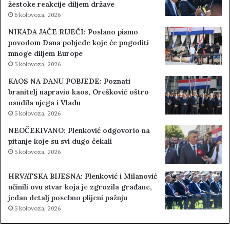
žestoke reakcije diljem države
6 kolovoza, 2026
NIKADA JAČE RIJEČI: Poslano pismo
povodom Dana pobjede koje će pogoditi
mnoge diljem Europe
5 kolovoza, 2026
KAOS NA DANU POBJEDE: Poznati
branitelj napravio kaos, Orešković oštro
osudila njega i Vladu
5 kolovoza, 2026
NEOČEKIVANO: Plenković odgovorio na
pitanje koje su svi dugo čekali
5 kolovoza, 2026
HRVATSKA BIJESNA: Plenković i Milanović
učinili ovu stvar koja je zgrozila građane,
jedan detalj posebno plijeni pažnju
5 kolovoza, 2026