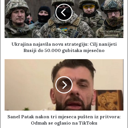
t
e
Ukrajina najavila novu strategiju: Cilj nanijeti
Rusiji do 50.000 gubitaka mjesečno
Sanel Patak nakon tri mjeseca pušten iz pritvora:
Odmah se oglasio na TikToku