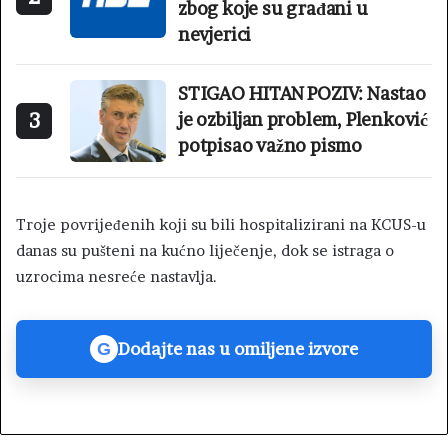
zbog koje su građani u
nevjerici
STIGAO HITAN POZIV: Nastao
3
je ozbiljan problem, Plenković
potpisao važno pismo
Troje povrijeđenih koji su bili hospitalizirani na KCUS-u
danas su pušteni na kućno liječenje, dok se istraga o
uzrocima nesreće nastavlja.
Dodajte nas u omiljene izvore
G