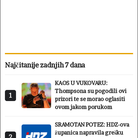
Najčitanije zadnjih 7 dana
KAOS U VUKOVARU:
Thompsona su pogodili ovi
1
prizori te se morao oglasiti
ovom jakom porukom
SRAMOTAN POTEZ: HDZ-ova
županica napravila grešku
2