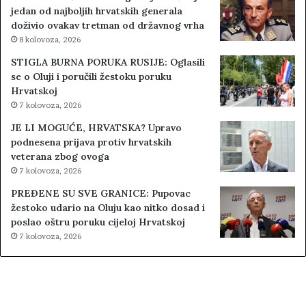
jedan od najboljih hrvatskih generala
doživio ovakav tretman od državnog vrha
8 kolovoza, 2026
STIGLA BURNA PORUKA RUSIJE: Oglasili
se o Oluji i poručili žestoku poruku
Hrvatskoj
7 kolovoza, 2026
JE LI MOGUĆE, HRVATSKA? Upravo
podnesena prijava protiv hrvatskih
veterana zbog ovoga
7 kolovoza, 2026
PREĐENE SU SVE GRANICE: Pupovac
žestoko udario na Oluju kao nitko dosad i
poslao oštru poruku cijeloj Hrvatskoj
7 kolovoza, 2026