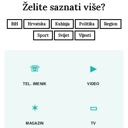
Želite saznati više?
BiH
Hrvatska
Kuhinja
Politika
Region
Sport
Svijet
Vijesti
☏
▶
TEL. IMENIK
VIDEO
✶
▭
MAGAZIN
TV