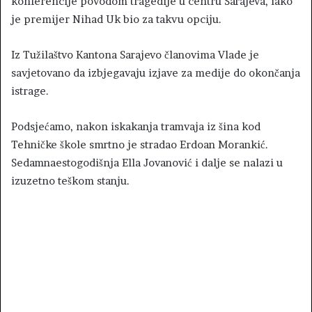
konferencije povodom tragedije u centru Sarajeva, iako
je premijer
Nihad Uk
bio za takvu opciju.
Iz
Tužilaštvo Kantona Sarajevo
članovima Vlade je
savjetovano da izbjegavaju izjave za medije do okončanja
istrage.
Podsjećamo, nakon iskakanja tramvaja iz šina kod
Tehničke škole smrtno je stradao
Erdoan Morankić
.
Sedamnaestogodišnja
Ella Jovanović
i dalje se nalazi u
izuzetno teškom stanju.