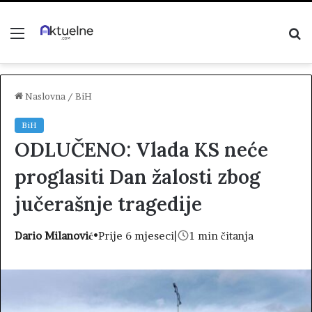
Menu
P
z
Naslovna
/
BiH
BiH
ODLUČENO: Vlada KS neće
proglasiti Dan žalosti zbog
jučerašnje tragedije
Dario Milanović
•
Prije 6 mjeseci
|
1 min čitanja