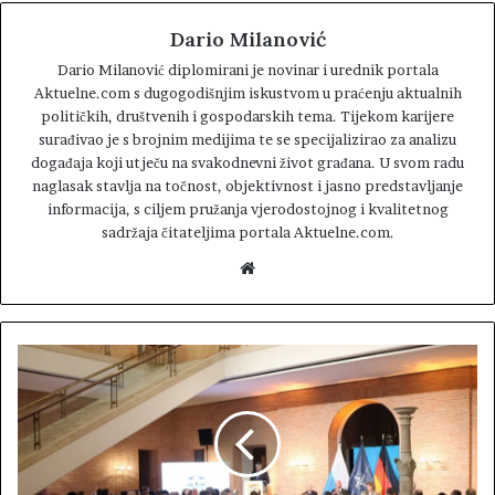
Dario Milanović
Dario Milanović diplomirani je novinar i urednik portala
Aktuelne.com s dugogodišnjim iskustvom u praćenju aktualnih
političkih, društvenih i gospodarskih tema. Tijekom karijere
surađivao je s brojnim medijima te se specijalizirao za analizu
događaja koji utječu na svakodnevni život građana. U svom radu
naglasak stavlja na točnost, objektivnost i jasno predstavljanje
informacija, s ciljem pružanja vjerodostojnog i kvalitetnog
sadržaja čitateljima portala Aktuelne.com.
W
e
b
s
i
t
e