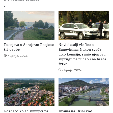
Pucnjava u Sarajevu: Ranjene
Novi detalji zločina u
tri osobe
Banovićima: Nakon svađe
ubio komšiju, ranio njegovu
7 lipnja, 2026
suprugu pa pucao i na brata
žrtve
7 lipnja, 2026
Poznato ko se sumnjiči za
Drama na Drini kod