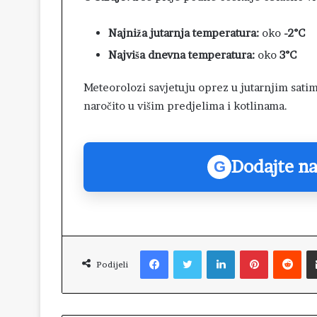
Najniža jutarnja temperatura:
oko
-2°C
Najviša dnevna temperatura:
oko
3°C
Meteorolozi savjetuju oprez u jutarnjim sati
naročito u višim predjelima i kotlinama.
Dodajte na
G
Facebook
Twitter
LinkedIn
Pinterest
Reddit
Podijeli