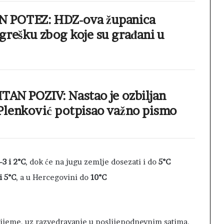
 POTEZ: HDZ-ova županica
grešku zbog koje su građani u
TAN POZIV: Nastao je ozbiljan
Plenković potpisao važno pismo
-3 i 2°C
, dok će na jugu zemlje dosezati i do
5°C
i 5°C
, a u Hercegovini do
10°C
ijeme, uz razvedravanje u poslijepodnevnim satima.