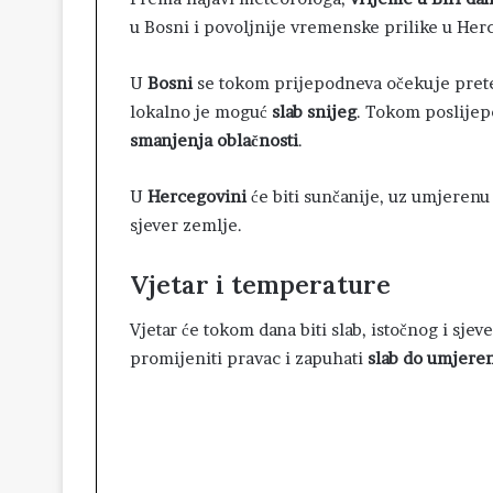
u Bosni i povoljnije vremenske prilike u Her
U
Bosni
se tokom prijepodneva očekuje prete
lokalno je moguć
slab snijeg
. Tokom poslijep
smanjenja oblačnosti
.
U
Hercegovini
će biti sunčanije, uz umjerenu
sjever zemlje.
Vjetar i temperature
Vjetar će tokom dana biti slab, istočnog i sje
promijeniti pravac i zapuhati
slab do umjere