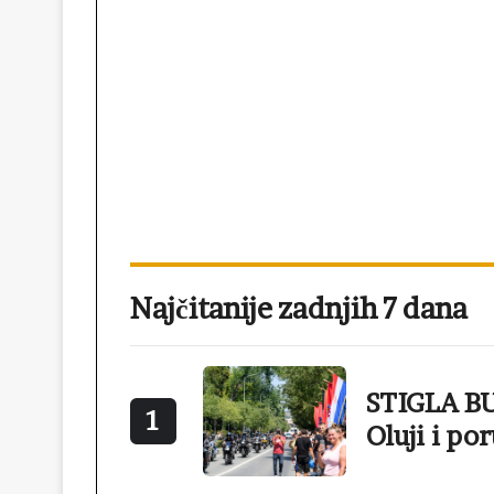
Najčitanije zadnjih 7 dana
STIGLA BU
1
Oluji i po