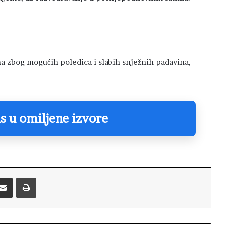
ma zbog mogućih poledica i slabih snježnih padavina,
s u omiljene izvore
Podijelite putem emaila
Printaj