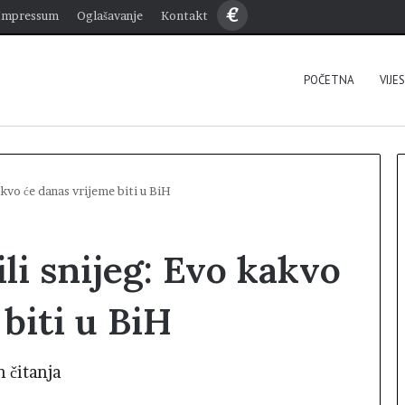
€
Impressum
Oglašavanje
Kontakt
POČETNA
VIJE
akvo će danas vrijeme biti u BiH
li snijeg: Evo kakvo
biti u BiH
n čitanja