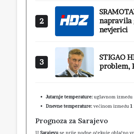
SRAMOTAN
napravila 
2
nevjerici
STIGAO HI
3
problem, 
Jutarnje temperature:
uglavnom između
Dnevne temperature:
većinom između
1 
Prognoza za Sarajevo
U
Sarajevu
se prije podne očekuje oblačno vr