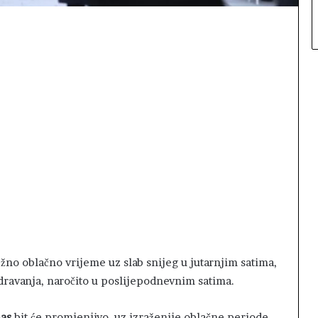
žno oblačno vrijeme uz slab snijeg u jutarnjim satima,
ravanja, naročito u poslijepodnevnim satima.
nas
bit će promjenjivo, uz izraženije oblačne periode