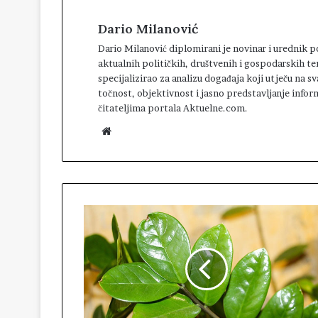
Dario Milanović
Dario Milanović diplomirani je novinar i urednik
aktualnih političkih, društvenih i gospodarskih te
specijalizirao za analizu događaja koji utječu na 
točnost, objektivnost i jasno predstavljanje infor
čitateljima portala Aktuelne.com.
W
e
b
s
i
t
e