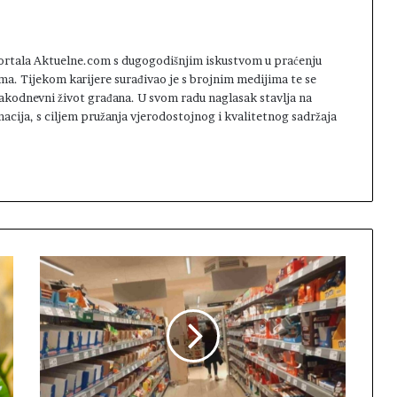
 portala Aktuelne.com s dugogodišnjim iskustvom u praćenju
ma. Tijekom karijere surađivao je s brojnim medijima te se
svakodnevni život građana. U svom radu naglasak stavlja na
macija, s ciljem pružanja vjerodostojnog i kvalitetnog sadržaja