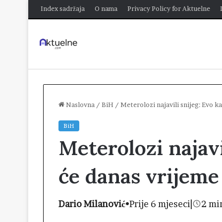
Index sadržaja
O nama
Privacy Policy for Aktuelne
Naslovna
/
BiH
/
Meterolozi najavili snijeg: Evo k
BiH
Meterolozi najavi
će danas vrijeme 
Dario Milanović
•
Prije 6 mjeseci
|
2 mi