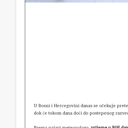
U Bosni i Hercegovini danas se očekuje prete
dok će tokom dana doći do postepenog razved
Prema najavi meteorologa,
vrijeme u BiH da