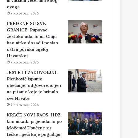
hrvatskih veterana zbog
ovoga
7 kolovoza, 2026
PREĐENE SU SVE
GRANICE: Pupovac
žestoko udario na Oluju
kao nitko dosad i poslao
oštru poruku cijeloj
Hrvatskoj
7 kolovoza, 2026
JESTE LI ZADOVOLJNI:
Plenković ispunio
obećanje, odgovoreno je i
na pitanje koje je brinulo
sve Hrvate
7 kolovoza, 2026
KREĆE NOVI KAOS: HDZ
kao nikada prije udario po
Možemo! Upućene su
teške riječi koje pogađaju