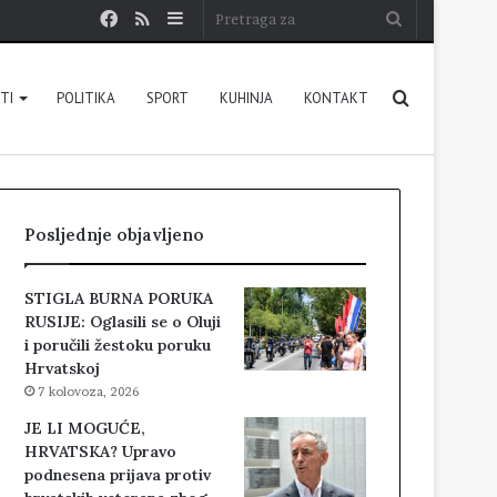
Facebook
RSS
Sidebar
Pretraga
za
Pretraga
STI
POLITIKA
SPORT
KUHINJA
KONTAKT
za
Posljednje objavljeno
STIGLA BURNA PORUKA
RUSIJE: Oglasili se o Oluji
i poručili žestoku poruku
Hrvatskoj
7 kolovoza, 2026
JE LI MOGUĆE,
HRVATSKA? Upravo
podnesena prijava protiv