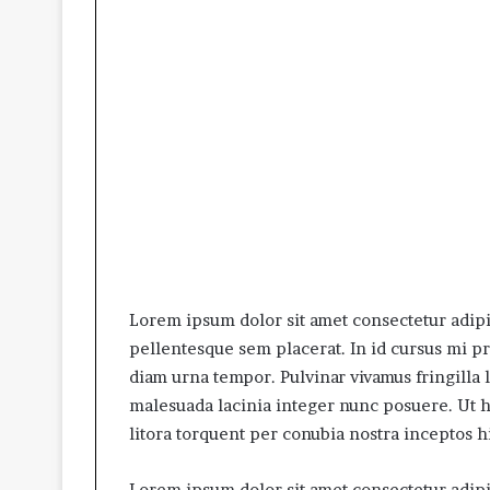
Lorem ipsum dolor sit amet consectetur adipis
pellentesque sem placerat. In id cursus mi p
diam urna tempor. Pulvinar vivamus fringilla 
malesuada lacinia integer nunc posuere. Ut he
litora torquent per conubia nostra inceptos 
Lorem ipsum dolor sit amet consectetur adipis