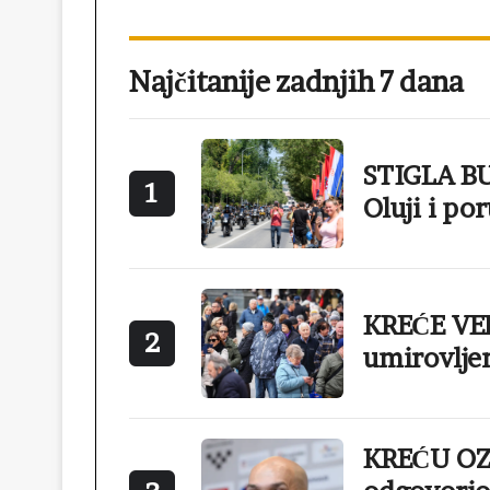
Najčitanije zadnjih 7 dana
STIGLA BU
1
Oluji i po
KREĆE VEL
2
umirovlje
KREĆU OZ