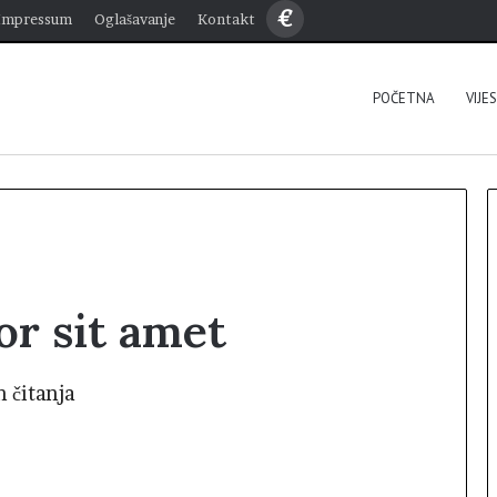
€
Impressum
Oglašavanje
Kontakt
POČETNA
VIJE
r sit amet
n čitanja