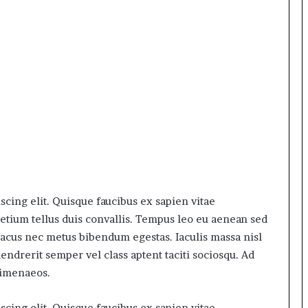
cing elit. Quisque faucibus ex sapien vitae
retium tellus duis convallis. Tempus leo eu aenean sed
lacus nec metus bibendum egestas. Iaculis massa nisl
ndrerit semper vel class aptent taciti sociosqu. Ad
himenaeos.
cing elit. Quisque faucibus ex sapien vitae