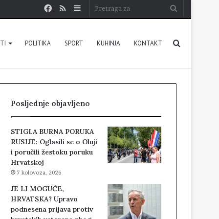
Facebook
RSS
Sidebar
Pretraga
za
Pretraga
STI
POLITIKA
SPORT
KUHINJA
KONTAKT
za
Posljednje objavljeno
STIGLA BURNA PORUKA
RUSIJE: Oglasili se o Oluji
i poručili žestoku poruku
Hrvatskoj
7 kolovoza, 2026
JE LI MOGUĆE,
HRVATSKA? Upravo
podnesena prijava protiv