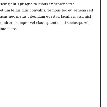
cing elit. Quisque faucibus ex sapien vitae
retium tellus duis convallis. Tempus leo eu aenean sed
lacus nec metus bibendum egestas. Iaculis massa nisl
ndrerit semper vel class aptent taciti sociosqu. Ad
himenaeos.