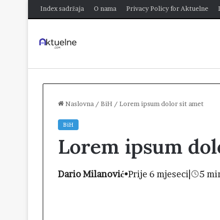
Index sadržaja
O nama
Privacy Policy for Aktuelne
Naslovna
/
BiH
/
Lorem ipsum dolor sit amet
BiH
Lorem ipsum dolo
Dario Milanović
•
Prije 6 mjeseci
|
5 mi