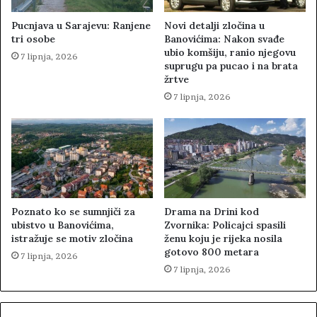
Pucnjava u Sarajevu: Ranjene
Novi detalji zločina u
tri osobe
Banovićima: Nakon svađe
ubio komšiju, ranio njegovu
7 lipnja, 2026
suprugu pa pucao i na brata
žrtve
7 lipnja, 2026
Poznato ko se sumnjiči za
Drama na Drini kod
ubistvo u Banovićima,
Zvornika: Policajci spasili
istražuje se motiv zločina
ženu koju je rijeka nosila
gotovo 800 metara
7 lipnja, 2026
7 lipnja, 2026