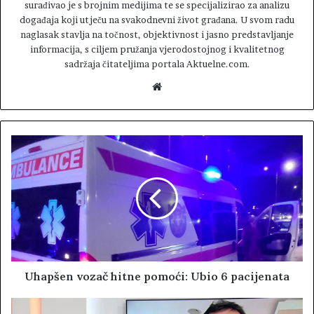
surađivao je s brojnim medijima te se specijalizirao za analizu
događaja koji utječu na svakodnevni život građana. U svom radu
naglasak stavlja na točnost, objektivnost i jasno predstavljanje
informacija, s ciljem pružanja vjerodostojnog i kvalitetnog
sadržaja čitateljima portala Aktuelne.com.
W
e
b
s
i
t
e
Uhapšen vozač hitne pomoći: Ubio 6 pacijenata