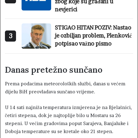
zbog koje su građani u
nevjerici
STIGAO HITAN POZIV: Nastao
3
je ozbiljan problem, Plenković
potpisao važno pismo
Danas pretežno sunčano
Prema podacima meteoroloških službi, danas u većem
dijelu BiH preovladava sunčano vrijeme.
U 14 sati najniža temperatura izmjerena je na Bjelašnici,
četiri stepena, dok je najtoplije bilo u Mostaru sa 26
stepeni. U većim gradovima poput Sarajeva, Banjaluke i
Doboja temperature su se kretale oko 21 stepen.