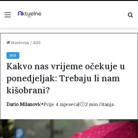
Menu
P
z
Naslovna
/
BiH
BiH
Kakvo nas vrijeme očekuje u
ponedjeljak: Trebaju li nam
kišobrani?
Dario Milanović
•
Prije 4 mjeseca
|
2 min čitanja