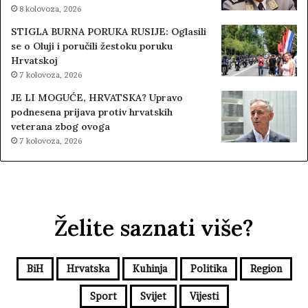
8 kolovoza, 2026
STIGLA BURNA PORUKA RUSIJE: Oglasili
se o Oluji i poručili žestoku poruku
Hrvatskoj
7 kolovoza, 2026
JE LI MOGUĆE, HRVATSKA? Upravo
podnesena prijava protiv hrvatskih
veterana zbog ovoga
7 kolovoza, 2026
Želite saznati više?
BiH
Hrvatska
Kuhinja
Politika
Region
Sport
Svijet
Vijesti