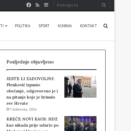
Facebook
RSS
Sidebar
Pretraga
za
Pretraga
STI
POLITIKA
SPORT
KUHINJA
KONTAKT
za
Posljednje objavljeno
JESTE LI ZADOVOLJNI:
Plenković ispunio
obećanje, odgovoreno je i
na pitanje koje je brinulo
sve Hrvate
7 kolovoza, 2026
KREĆE NOVI KAOS: HDZ
kao nikada prije udario po