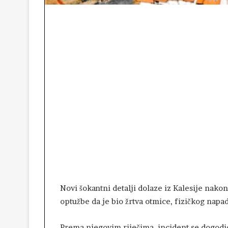
Novi šokantni detalji dolaze iz Kalesije nakon
optužbe da je bio žrtva otmice, fizičkog napad
Prema njegovim riječima, incident se dogodio 