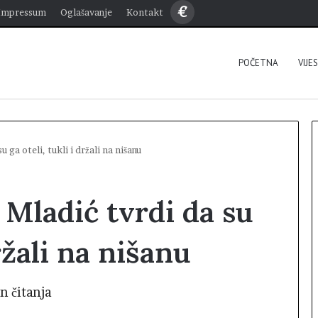
€
Impressum
Oglašavanje
Kontakt
POČETNA
VIJE
 ga oteli, tukli i držali na nišanu
 Mladić tvrdi da su
držali na nišanu
n čitanja