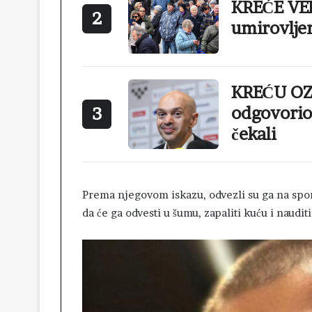
KREĆE VEL
2
umirovlje
KREĆU OZ
odgovorio 
3
čekali
Prema njegovom iskazu, odvezli su ga na spore
da će ga odvesti u šumu, zapaliti kuću i naudit