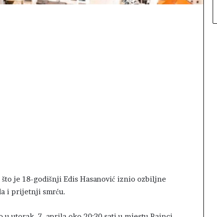
 što je 18-godišnji Edis Hasanović iznio ozbiljne
a i prijetnji smrću.
u utorak, 7. aprila oko 20:30 sati u mjestu Rainci