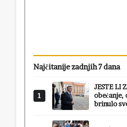
Najčitanije zadnjih 7 dana
JESTE LI 
obećanje, 
1
brinulo sv