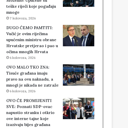
Možemo! Upućene su
teške riječi koje pogađaju
mnoge
7 kolovoza, 2026
DUGO ĆEMO PAMTITI:
Vučić je ovim riječima
upućenim ministru obrane
Hrvatske pretjerao i pao u
očima mnogih Hrvata
6 kolovoza, 2026
OVO MALO TKO ZNA:
Tisuće građana imaju
pravo na ovu naknadu, a
mnogi je nikada ne zatraže
6 kolovoza, 2026
OVO ĆE PROMIJENITI
SVE: Poznati SDP-ovac
napustio stranku i otkrio
ove interne tajne koje
izazivaju bijes građana