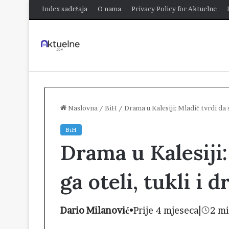
Index sadržaja
O nama
Privacy Policy for Aktuelne
Naslovna
/
BiH
/
Drama u Kalesiji: Mladić tvrdi da su
BiH
Drama u Kalesiji:
ga oteli, tukli i 
Dario Milanović
•
Prije 4 mjeseca
|
2 mi