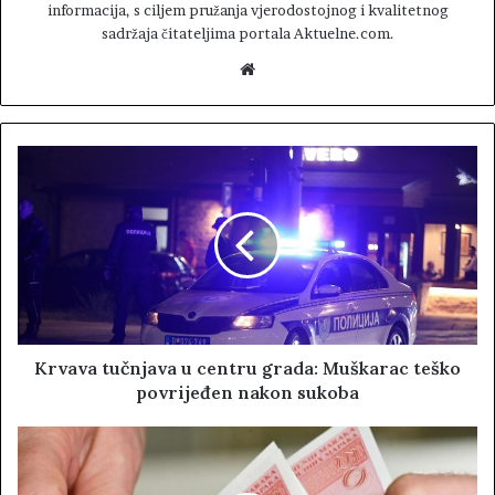
informacija, s ciljem pružanja vjerodostojnog i kvalitetnog
sadržaja čitateljima portala Aktuelne.com.
W
e
b
s
i
t
e
Krvava tučnjava u centru grada: Muškarac teško
povrijeđen nakon sukoba