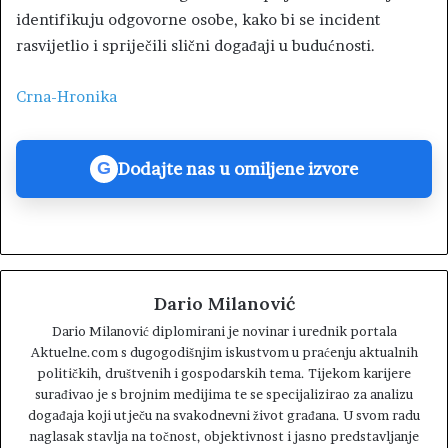
identifikuju odgovorne osobe, kako bi se incident
rasvijetlio i spriječili slični događaji u budućnosti.
Crna-Hronika
Dodajte nas u omiljene izvore
G
Dario Milanović
Dario Milanović diplomirani je novinar i urednik portala
Aktuelne.com s dugogodišnjim iskustvom u praćenju aktualnih
političkih, društvenih i gospodarskih tema. Tijekom karijere
surađivao je s brojnim medijima te se specijalizirao za analizu
događaja koji utječu na svakodnevni život građana. U svom radu
naglasak stavlja na točnost, objektivnost i jasno predstavljanje