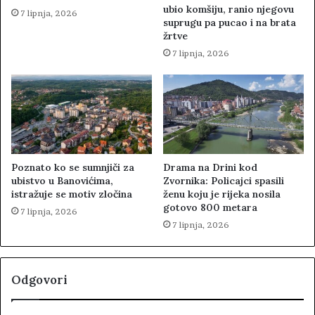
ubio komšiju, ranio njegovu
7 lipnja, 2026
suprugu pa pucao i na brata
žrtve
7 lipnja, 2026
Poznato ko se sumnjiči za
Drama na Drini kod
ubistvo u Banovićima,
Zvornika: Policajci spasili
istražuje se motiv zločina
ženu koju je rijeka nosila
gotovo 800 metara
7 lipnja, 2026
7 lipnja, 2026
Odgovori