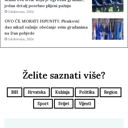
jedan detalj posebno plijeni pažnju
5 kolovoza, 2026
OVO ĆE MORATI ISPUNITI: Plenković
dao nikad važnije obećanje svim građanima
na Dan pobjede
5 kolovoza, 2026
Želite saznati više?
BiH
Hrvatska
Kuhinja
Politika
Region
Sport
Svijet
Vijesti