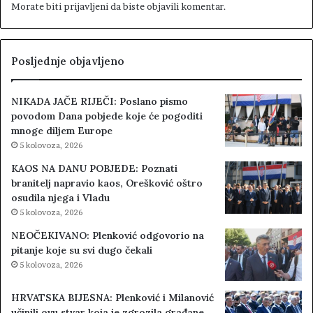
Morate biti
prijavljeni
da biste objavili komentar.
Posljednje objavljeno
NIKADA JAČE RIJEČI: Poslano pismo
povodom Dana pobjede koje će pogoditi
mnoge diljem Europe
5 kolovoza, 2026
KAOS NA DANU POBJEDE: Poznati
branitelj napravio kaos, Orešković oštro
osudila njega i Vladu
5 kolovoza, 2026
NEOČEKIVANO: Plenković odgovorio na
pitanje koje su svi dugo čekali
5 kolovoza, 2026
HRVATSKA BIJESNA: Plenković i Milanović
učinili ovu stvar koja je zgrozila građane,