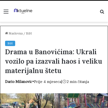
Menu
P
z
Naslovna
/
BiH
BiH
Drama u Banovićima: Ukrali
vozilo pa izazvali haos i veliku
materijalnu štetu
Dario Milanović
•
Prije 4 mjeseca
|
2 min čitanja