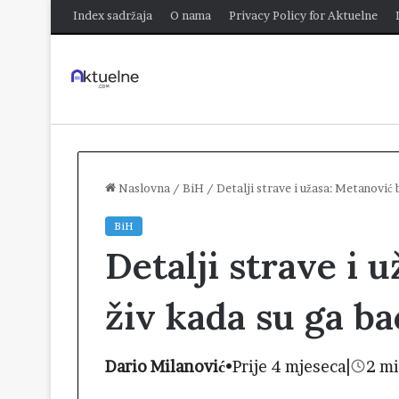
Index sadržaja
O nama
Privacy Policy for Aktuelne
Naslovna
/
BiH
/
Detalji strave i užasa: Metanović 
BiH
Detalji strave i 
živ kada su ga ba
Dario Milanović
•
Prije 4 mjeseca
|
2 mi