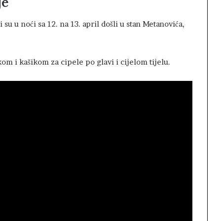
je
 u noći sa 12. na 13. april došli u stan Metanovića,
m i kašikom za cipele po glavi i cijelom tijelu.