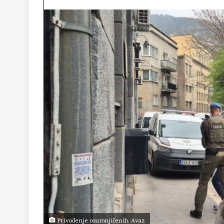
Privođenje osumnjičenih. Avaz