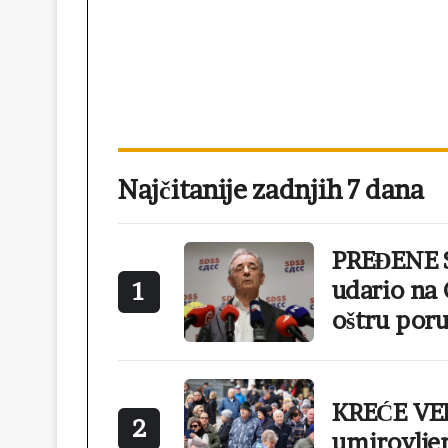
Najčitanije zadnjih 7 dana
PREĐENE S
udario na 
1
oštru poru
KREĆE VEL
2
umirovlje