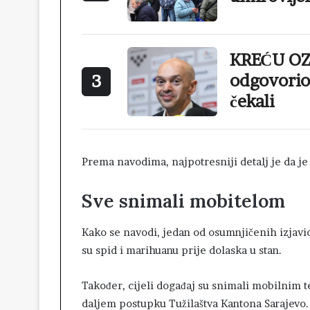
KREĆU OZ
odgovorio 
3
čekali
Prema navodima, najpotresniji detalj je da je
Sve snimali mobitelom
Kako se navodi, jedan od osumnjičenih izjavio
su spid i marihuanu prije dolaska u stan.
Također, cijeli događaj su snimali mobilnim t
daljem postupku Tužilaštva Kantona Sarajevo.