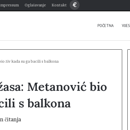
€
Impressum
Oglašavanje
Kontakt
POČETNA
VIJE
bio živ kada su ga bacili s balkona
užasa: Metanović bio
cili s balkona
n čitanja