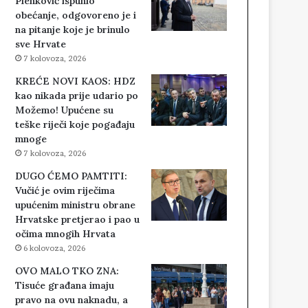
Plenković ispunio
obećanje, odgovoreno je i
na pitanje koje je brinulo
sve Hrvate
7 kolovoza, 2026
KREĆE NOVI KAOS: HDZ
kao nikada prije udario po
Možemo! Upućene su
teške riječi koje pogađaju
mnoge
7 kolovoza, 2026
DUGO ĆEMO PAMTITI:
Vučić je ovim riječima
upućenim ministru obrane
Hrvatske pretjerao i pao u
očima mnogih Hrvata
6 kolovoza, 2026
OVO MALO TKO ZNA:
Tisuće građana imaju
pravo na ovu naknadu, a