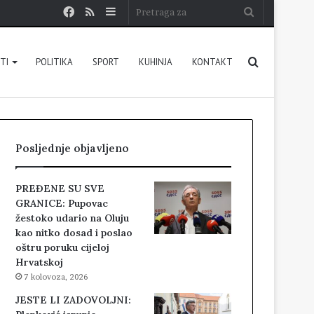
Facebook
RSS
Sidebar
Pretraga
za
Pretraga
STI
POLITIKA
SPORT
KUHINJA
KONTAKT
za
Posljednje objavljeno
PREĐENE SU SVE
GRANICE: Pupovac
žestoko udario na Oluju
kao nitko dosad i poslao
oštru poruku cijeloj
Hrvatskoj
7 kolovoza, 2026
JESTE LI ZADOVOLJNI: