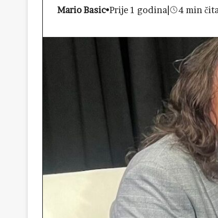
Mario Basic
•
Prije 1 godina
|
4 min čit