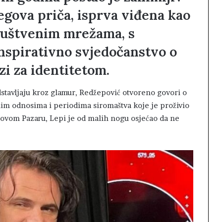
egova priča, isprva viđena kao
ruštvenim mrežama, s
nspirativno svjedočanstvo o
azi za identitetom.
stavljaju kroz glamur, Redžepović otvoreno govori o
m odnosima i periodima siromaštva koje je proživio
 Novom Pazaru, Lepi je od malih nogu osjećao da ne