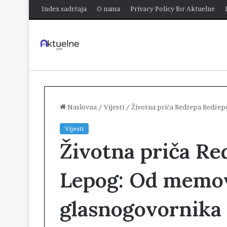
Index sadržaja
O nama
Privacy Policy for Aktuelne
Naslovna
/
Vijesti
/
Životna priča Redžepa Redžep
Vijesti
Životna priča R
Lepog: Od memo
glasnogovornika 