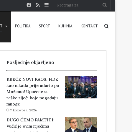
Facebook
RSS
Sidebar
Pretraga
za
Pretraga
STI
POLITIKA
SPORT
KUHINJA
KONTAKT
za
Posljednje objavljeno
KREĆE NOVI KAOS: HDZ
kao nikada prije udario po
Možemo! Upućene su
teške riječi koje pogađaju
mnoge
7 kolovoza, 2026
DUGO ĆEMO PAMTITI:
Vučić je ovim riječima