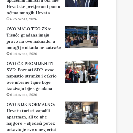
upućenim ministru obrane
Hrvatske pretjerao i pao u
očima mnogih Hrvata
6 kolovoza, 2026
OVO MALO TKO ZNA:
Tisuće građana imaju
pravo na ovu naknadu, a
mnogi je nikada ne zatraže
6 kolovoza, 2026
OVO ĆE PROMIJENITI
SVE: Poznati SDP-ovac
napustio stranku i otkrio
ove interne tajne koje
izazivaju bijes građana
6 kolovoza, 2026
OVO NIJE NORMALNO:
Hrvatu turisti zapalili
apartman, ali to nije
najgore – sljedeći potez
ostavio je sve u nevjerici