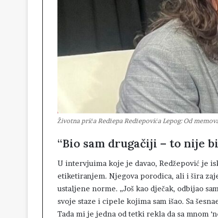
Životna priča Redžepa Redžepovića Lepog: Od memova
“Bio sam drugačiji – to nije 
U intervjuima koje je davao, Redžepović je is
etiketiranjem. Njegova porodica, ali i šira zaj
ustaljene norme. „Još kao dječak, odbijao sa
svoje staze i cipele kojima sam išao. Sa šesna
Tada mi je jedna od tetki rekla da sa mnom ‘ne