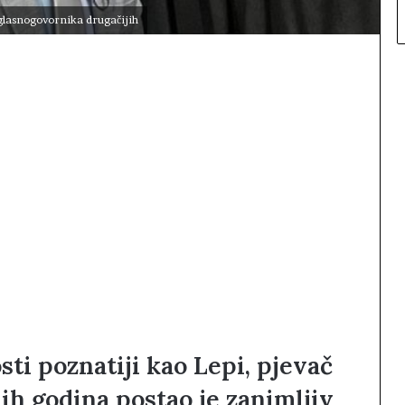
lasnogovornika drugačijih
ti poznatiji kao Lepi, pjevač
jih godina postao je zanimljiv