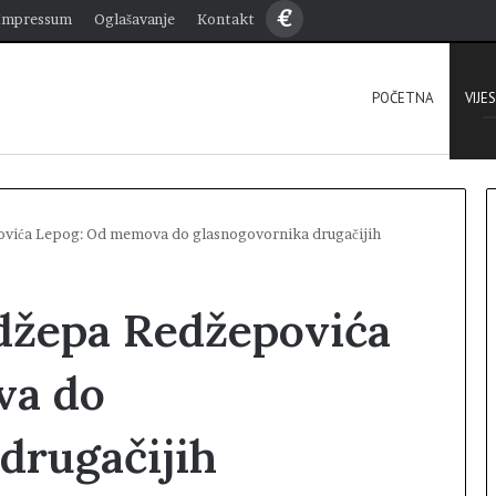
€
Impressum
Oglašavanje
Kontakt
POČETNA
VIJE
ovića Lepog: Od memova do glasnogovornika drugačijih
edžepa Redžepovića
va do
drugačijih