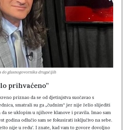
 do glasnogovornika drugačijih
bilo prihvaćeno”
kreno priznao da se od djetinjstva suočavao s
ednica, smatrali su ga „čudnim“ jer nije želio slijediti
m da se uklopim u njihove klanove i pravila. Imao sam
est godina odlučio sam se fokusirati isključivo na sebe.
što nije u redu’. I znate, kad vam to govore dovoljno