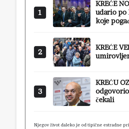
KREĆE NOV
udario po
1
koje poga
KREĆE VEL
2
umirovlje
KREĆU OZ
odgovorio 
3
čekali
Njegov život daleko je od tipične estradne pr