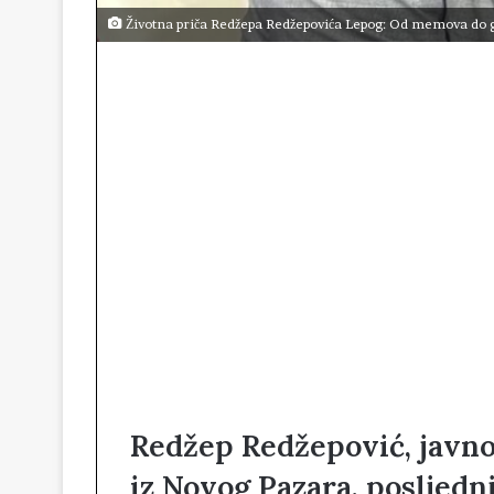
Životna priča Redžepa Redžepovića Lepog: Od memova do g
Redžep Redžepović, javnos
iz Novog Pazara, posljedn