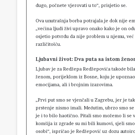
dugo, počnete vjerovati u to“, prisjetio se.
Ova unutrašnja borba potrajala je dok nije em
„većina ljudi živi upravo onako kako je on odu
osjetio potvrdu da nije problem u njemu, već 
različitošću.
Ljubavni život: Dva puta sa istom žen
Ljubav je za Redžepa Redžepovića takođe bila 
ženom, porijeklom iz Bosne, koju je upoznao 
emocijama, ali i brojnim izazovima.
„Prvi put smo se vjenčali u Zagrebu, jer je tak
prstenje nismo imali. Međutim, ubrzo smo se r
je i to bilo haotično. Pitali smo možemo li se 
komšija iz zgrade su mi bili kumovi, sjeli smo 
osobi“, ispričao je Redžepović uz dozu autoiro