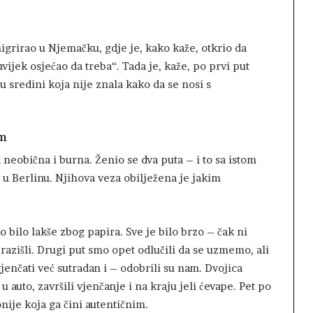
igrirao u Njemačku, gdje je, kako kaže, otkrio da
vijek osjećao da treba“. Tada je, kaže, po prvi put
u sredini koja nije znala kako da se nosi s
om
neobična i burna. Ženio se dva puta – i to sa istom
u Berlinu. Njihova veza obilježena je jakim
o bilo lakše zbog papira. Sve je bilo brzo – čak ni
azišli. Drugi put smo opet odlučili da se uzmemo, ali
vjenčati već sutradan i – odobrili su nam. Dvojica
u auto, završili vjenčanje i na kraju jeli ćevape. Pet po
nije koja ga čini autentičnim.