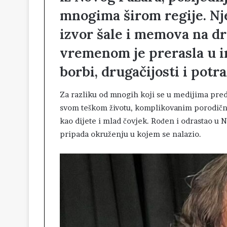
mnogima širom regije. Nj
izvor šale i memova na d
vremenom je prerasla u i
borbi, drugačijosti i potr
Za razliku od mnogih koji se u medijima pred
svom teškom životu, komplikovanim porodični
kao dijete i mlad čovjek. Rođen i odrastao u
pripada okruženju u kojem se nalazio.