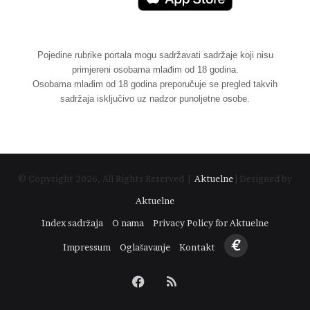
Pojedine rubrike portala mogu sadržavati sadržaje koji nisu
primjereni osobama mlađim od 18 godina.
Osobama mlađim od 18 godina preporučuje se pregled takvih
sadržaja isključivo uz nadzor punoljetne osobe.
© Copyright 2026, All Rights Reserved |
Aktuelne
| Designed by
Aktuelne
Index sadržaja
O nama
Privacy Policy for Aktuelne
€
Impressum
Oglašavanje
Kontakt
Facebook
RSS