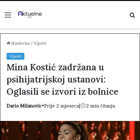
Menu
P
z
Naslovna
/
Vijesti
Vijesti
Mina Kostić zadržana u
psihijatrijskoj ustanovi:
Oglasili se izvori iz bolnice
Dario Milanović
•
Prije 2 mjeseca
|
2 min čitanja