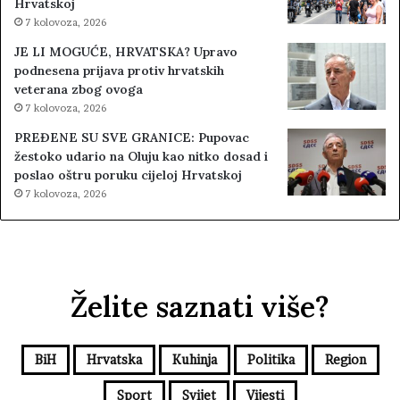
Hrvatskoj
7 kolovoza, 2026
JE LI MOGUĆE, HRVATSKA? Upravo
podnesena prijava protiv hrvatskih
veterana zbog ovoga
7 kolovoza, 2026
PREĐENE SU SVE GRANICE: Pupovac
žestoko udario na Oluju kao nitko dosad i
poslao oštru poruku cijeloj Hrvatskoj
7 kolovoza, 2026
Želite saznati više?
BiH
Hrvatska
Kuhinja
Politika
Region
Sport
Svijet
Vijesti