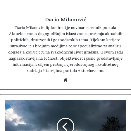
Dario Milanović
Dario Milanović diplomirani je novinar i urednik portala
Aktuelne.com s dugogodišnjim iskustvom u praćenju aktualnih
političkih, društvenih i gospodarskih tema. Tijekom karijere
surađivao je s brojnim medijima te se specijalizirao za analizu
događaja koji utječu na svakodnevni život građana. U svom radu
naglasak stavlja na točnost, objektivnost i jasno predstavljanje
informacija, s ciljem pružanja vjerodostojnog i kvalitetnog
sadržaja čitateljima portala Aktuelne.com.
W
e
b
s
i
t
e