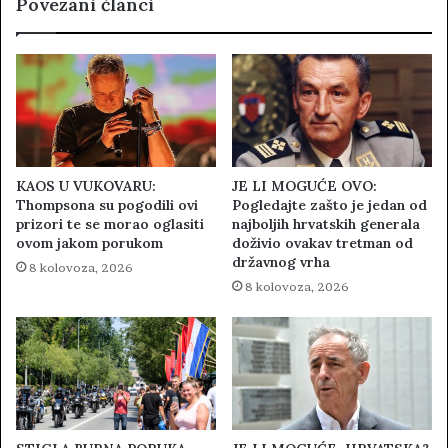
Povezani članci
KAOS U VUKOVARU:
JE LI MOGUĆE OVO:
Thompsona su pogodili ovi
Pogledajte zašto je jedan od
prizori te se morao oglasiti
najboljih hrvatskih generala
ovom jakom porukom
doživio ovakav tretman od
državnog vrha
8 kolovoza, 2026
8 kolovoza, 2026