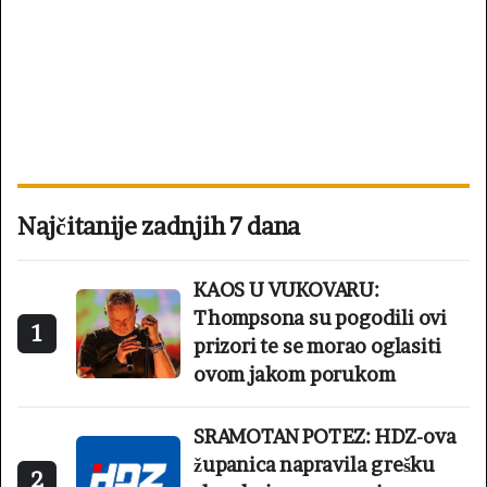
Najčitanije zadnjih 7 dana
KAOS U VUKOVARU:
Thompsona su pogodili ovi
1
prizori te se morao oglasiti
ovom jakom porukom
SRAMOTAN POTEZ: HDZ-ova
županica napravila grešku
2