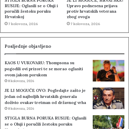
STIGLA BURNA PORUKA
JE LI MOGUĆE, HRVATSKA?
RUSIJE: Oglasili se o Oluji i
Upravo podnesena prijava
poručili žestoku poruku
protiv hrvatskih veterana
Hrvatskoj
zbog ovoga
7 kolovoza, 2026
7 kolovoza, 2026
Posljednje objavljeno
KAOS U VUKOVARU: Thompsona su
pogodili ovi prizori te se morao oglasiti
ovom jakom porukom
8 kolovoza, 2026
JE LI MOGUĆE OVO: Pogledajte zašto je
jedan od najboljih hrvatskih generala
doživio ovakav tretman od državnog vrha
8 kolovoza, 2026
STIGLA BURNA PORUKA RUSIJE: Oglasili
se o Oluji i poručili žestoku poruku