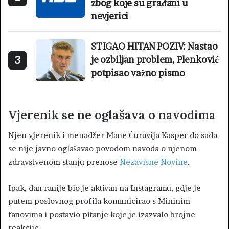
zbog koje su građani u
nevjerici
STIGAO HITAN POZIV: Nastao
3
je ozbiljan problem, Plenković
potpisao važno pismo
Vjerenik se ne oglašava o navodima
Njen vjerenik i menadžer Mane Ćuruvija Kasper do sada
se nije javno oglašavao povodom navoda o njenom
zdravstvenom stanju prenose
Nezavisne Novine
.
Ipak, dan ranije bio je aktivan na Instagramu, gdje je
putem poslovnog profila komunicirao s Mininim
fanovima i postavio pitanje koje je izazvalo brojne
reakcije.