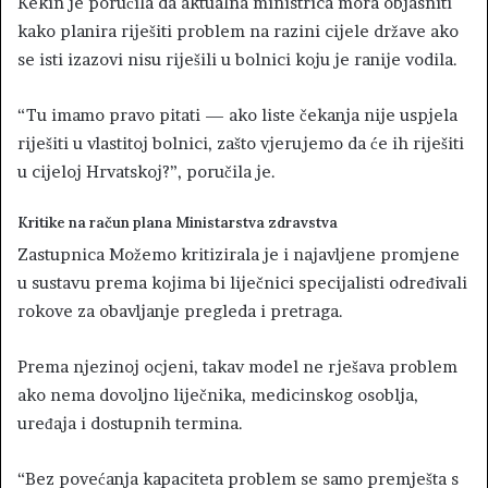
Kekin je poručila da aktualna ministrica mora objasniti
kako planira riješiti problem na razini cijele države ako
se isti izazovi nisu riješili u bolnici koju je ranije vodila.
“Tu imamo pravo pitati — ako liste čekanja nije uspjela
riješiti u vlastitoj bolnici, zašto vjerujemo da će ih riješiti
u cijeloj Hrvatskoj?”, poručila je.
Kritike na račun plana Ministarstva zdravstva
Zastupnica Možemo kritizirala je i najavljene promjene
u sustavu prema kojima bi liječnici specijalisti određivali
rokove za obavljanje pregleda i pretraga.
Prema njezinoj ocjeni, takav model ne rješava problem
ako nema dovoljno liječnika, medicinskog osoblja,
uređaja i dostupnih termina.
“Bez povećanja kapaciteta problem se samo premješta s