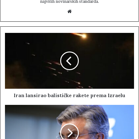
najviših novinarskih standarda.
W
e
b
s
i
t
e
Iran lansirao balističke rakete prema Izraelu