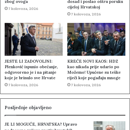
zbog ovoga
dosad i poslao oštru poruku
cijeloj Hrvatskoj
7 kolovoza, 2026
7 kolovoza, 2026
JESTE LI ZADOVOLJNI:
KREĆE NOVI KAOS: HDZ
Plenković ispunio obećanje,
kao nikada prije udario po
odgovoreno je i na pitanje
Možemo! Upućene su teške
koje je brinulo sve Hrvate
riječi koje pogađaju mnoge
7 kolovoza, 2026
7 kolovoza, 2026
Posljednje objavljeno
JE LI MOGUĆE, HRVATSKA? Upravo