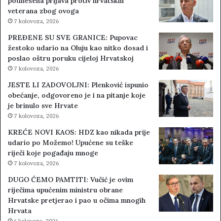
podnesena prijava protiv hrvatskih
veterana zbog ovoga
7 kolovoza, 2026
PREĐENE SU SVE GRANICE: Pupovac
žestoko udario na Oluju kao nitko dosad i
poslao oštru poruku cijeloj Hrvatskoj
7 kolovoza, 2026
JESTE LI ZADOVOLJNI: Plenković ispunio
obećanje, odgovoreno je i na pitanje koje
je brinulo sve Hrvate
7 kolovoza, 2026
KREĆE NOVI KAOS: HDZ kao nikada prije
udario po Možemo! Upućene su teške
riječi koje pogađaju mnoge
7 kolovoza, 2026
DUGO ĆEMO PAMTITI: Vučić je ovim
riječima upućenim ministru obrane
Hrvatske pretjerao i pao u očima mnogih
Hrvata