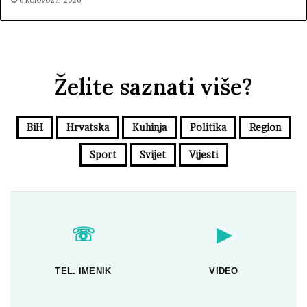
6 kolovoza, 2026
Želite saznati više?
BiH
Hrvatska
Kuhinja
Politika
Region
Sport
Svijet
Vijesti
☏
▶
TEL. IMENIK
VIDEO