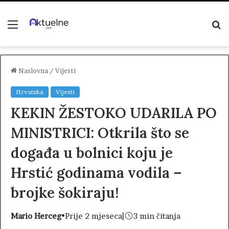
Menu
P
z
Naslovna
/
Vijesti
Hrvatska
Vijesti
KEKIN ŽESTOKO UDARILA PO
MINISTRICI: Otkrila što se
događa u bolnici koju je
Hrstić godinama vodila –
brojke šokiraju!
Mario Herceg
•
Prije 2 mjeseca
|
3 min čitanja