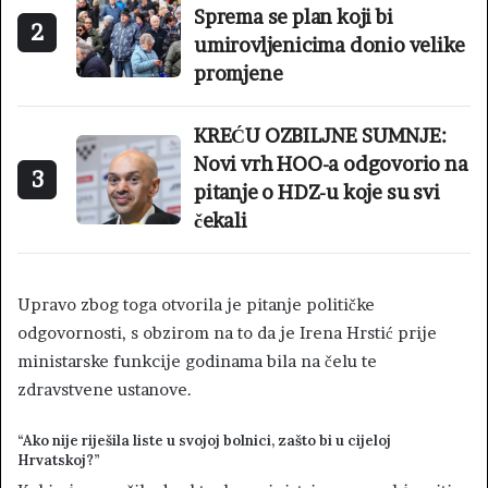
Sprema se plan koji bi
2
umirovljenicima donio velike
promjene
KREĆU OZBILJNE SUMNJE:
Novi vrh HOO-a odgovorio na
3
pitanje o HDZ-u koje su svi
čekali
Upravo zbog toga otvorila je pitanje političke
odgovornosti, s obzirom na to da je Irena Hrstić prije
ministarske funkcije godinama bila na čelu te
zdravstvene ustanove.
“Ako nije riješila liste u svojoj bolnici, zašto bi u cijeloj
Hrvatskoj?”