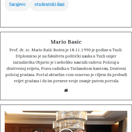
Sarajevo
studentski dani
Mario Basic
Prof. dr. sc. Mario Bašić Rođen je 18.11.1990 je godine u Tuzli.
DIplomirao je na fakultetu politički nauka u Tuzli smjer
žurnalistika Objavio je i nekoliko naučnih radova: Položaj u
društvenoj svijetu, Prava radnika u Tuzlanskom kantonu, Drušveni
položaj građana. Portal aktuelne.com osnovao je ciljem da probudi
svijet građana i da im prenese svoje znanje putem portala
W
e
b
s
i
t