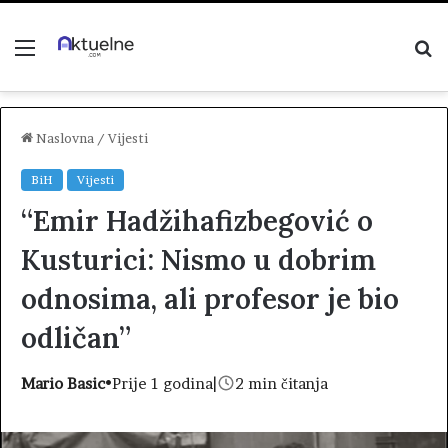
Menu
P
z
Naslovna
/
Vijesti
BiH
Vijesti
“Emir Hadžihafizbegović o
Kusturici: Nismo u dobrim
odnosima, ali profesor je bio
odličan”
Mario Basic
•
Prije 1 godina
|
2 min čitanja