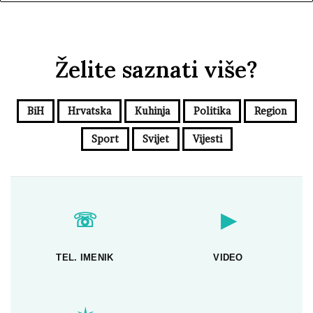
Želite saznati više?
BiH
Hrvatska
Kuhinja
Politika
Region
Sport
Svijet
Vijesti
☏
▶
TEL. IMENIK
VIDEO