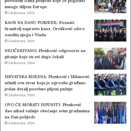
povodom Dana pobjede koje će pogoditi
mnoge diljem Europe
5 kolovoza, 2026
KAOS NA DANU POBJEDE: Poznati
branitelj napravio kaos, Orešković oštro
osudila njega i Vladu
5 kolovoza, 2026
NEOČEKIVANO: Plenković odgovorio na
pitanje koje su svi dugo čekali
5 kolovoza, 2026
HRVATSKA BIJESNA: Plenković i Milanović
učinili ovu stvar koja je zgrozila građane,
jedan detalj posebno plijeni pažnju
5 kolovoza, 2026
OVO ĆE MORATI ISPUNITI: Plenković
dao nikad važnije obećanje svim građanima
na Dan pobjede
5 kolovoza, 2026