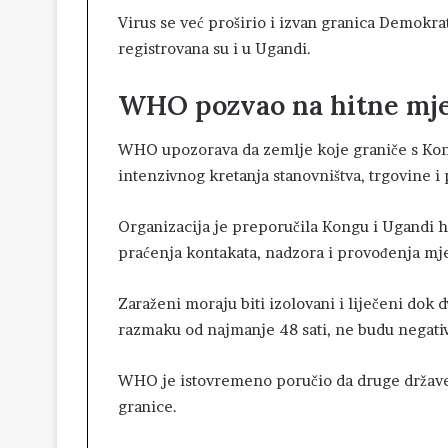
Virus se već proširio i izvan granica Demokr
registrovana su i u Ugandi.
WHO pozvao na hitne mj
WHO upozorava da zemlje koje graniče s Kon
intenzivnog kretanja stanovništva, trgovine i 
Organizacija je preporučila Kongu i Ugandi hi
praćenja kontakata, nadzora i provođenja mjer
Zaraženi moraju biti izolovani i liječeni dok
razmaku od najmanje 48 sati, ne budu negati
WHO je istovremeno poručio da druge države ne
granice.