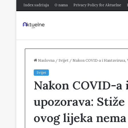
Index sadržaja
O nama
Privacy Policy for Aktuelne
Naslovna
/
Svijet
/
Nakon COVID-a i Hantavirusa, W
Svijet
Nakon COVID-a 
upozorava: Stiže i
ovog lijeka nema