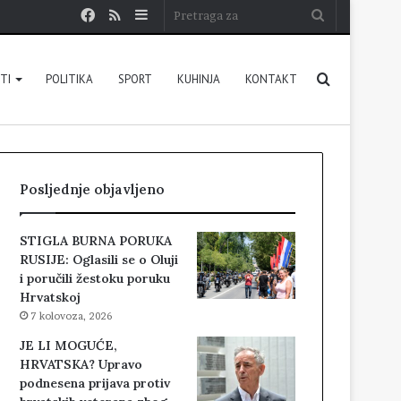
Facebook
RSS
Sidebar
Pretraga
za
Pretraga
STI
POLITIKA
SPORT
KUHINJA
KONTAKT
za
Posljednje objavljeno
STIGLA BURNA PORUKA
RUSIJE: Oglasili se o Oluji
i poručili žestoku poruku
Hrvatskoj
7 kolovoza, 2026
JE LI MOGUĆE,
HRVATSKA? Upravo
podnesena prijava protiv