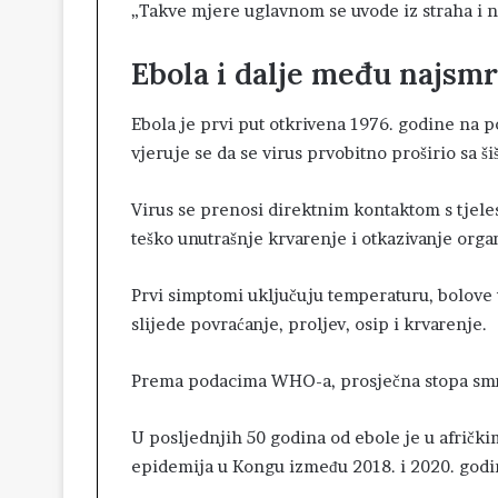
„Takve mjere uglavnom se uvode iz straha i n
Ebola i dalje među najsm
Ebola je prvi put otkrivena 1976. godine na
vjeruje se da se virus prvobitno proširio sa ši
Virus se prenosi direktnim kontaktom s tjeles
teško unutrašnje krvarenje i otkazivanje orga
Prvi simptomi uključuju temperaturu, bolove 
slijede povraćanje, proljev, osip i krvarenje.
Prema podacima WHO-a, prosječna stopa smrt
U posljednjih 50 godina od ebole je u afrički
epidemija u Kongu između 2018. i 2020. godin