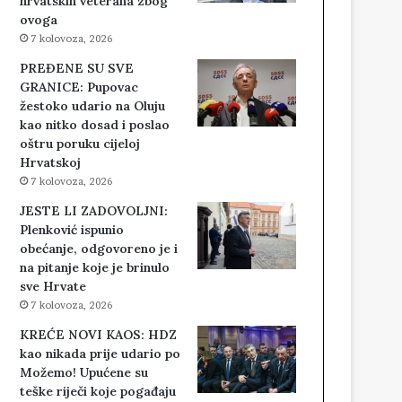
hrvatskih veterana zbog
ovoga
7 kolovoza, 2026
PREĐENE SU SVE
GRANICE: Pupovac
žestoko udario na Oluju
kao nitko dosad i poslao
oštru poruku cijeloj
Hrvatskoj
7 kolovoza, 2026
JESTE LI ZADOVOLJNI:
Plenković ispunio
obećanje, odgovoreno je i
na pitanje koje je brinulo
sve Hrvate
7 kolovoza, 2026
KREĆE NOVI KAOS: HDZ
kao nikada prije udario po
Možemo! Upućene su
teške riječi koje pogađaju