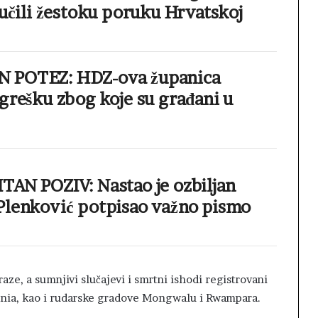
ručili žestoku poruku Hrvatskoj
 POTEZ: HDZ-ova županica
grešku zbog koje su građani u
TAN POZIV: Nastao je ozbiljan
Plenković potpisao važno pismo
aze, a sumnjivi slučajevi i smrtni ishodi registrovani
Bunia, kao i rudarske gradove Mongwalu i Rwampara.