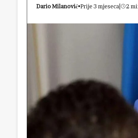
Dario Milanović
•
Prije 3 mjeseca
|
2 mi