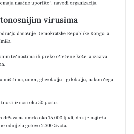
emaju naučno uporište“, navodi organizacija.
rtonosnijim virusima
 području današnje Demokratske Republike Kongo, a
šmiša.
nim tečnostima ili preko oštećene kože, a izaziva
na.
u mišićima, umor, glavobolju i grlobolju, nakon čega
nosti iznosi oko 50 posto.
m državama umrlo oko 15.000 ljudi, dok je najteža
e odnijela gotovo 2.300 života.