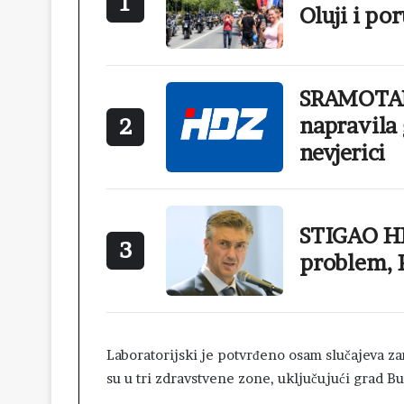
1
Oluji i po
SRAMOTAN
napravila 
2
nevjerici
STIGAO HI
3
problem, 
Laboratorijski je potvrđeno osam slučajeva zar
su u tri zdravstvene zone, uključujući grad 