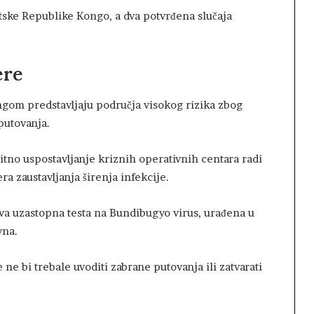
atske Republike Kongo, a dva potvrđena slučaja
ere
gom predstavljaju područja visokog rizika zbog
putovanja.
tno uspostavljanje kriznih operativnih centara radi
a zaustavljanja širenja infekcije.
 dva uzastopna testa na Bundibugyo virus, urađena u
vna.
 bi trebale uvoditi zabrane putovanja ili zatvarati