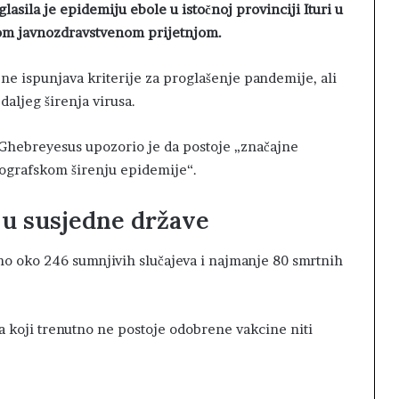
asila je epidemiju ebole u istočnoj provinciji Ituri u
m javnozdravstvenom prijetnjom.
 ne ispunjava kriterije za proglašenje pandemije, ali
daljeg širenja virusa.
hebreyesus upozorio je da postoje „značajne
ografskom širenju epidemije“.
 u susjedne države
o oko 246 sumnjivih slučajeva i najmanje 80 smrtnih
a koji trenutno ne postoje odobrene vakcine niti