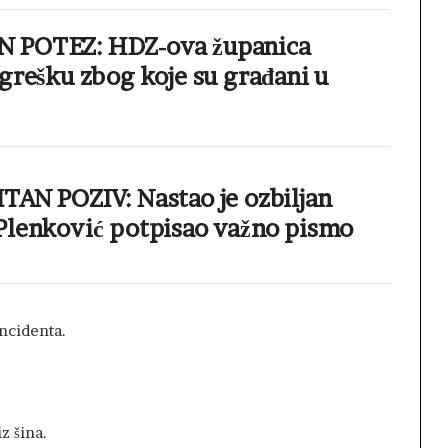
 POTEZ: HDZ-ova županica
grešku zbog koje su građani u
TAN POZIV: Nastao je ozbiljan
Plenković potpisao važno pismo
incidenta.
z šina.