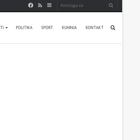
Facebook
RSS
Sidebar
Pretraga
za
Pretraga
STI
POLITIKA
SPORT
KUHINJA
KONTAKT
za