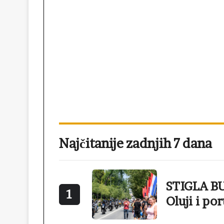
Najčitanije zadnjih 7 dana
STIGLA BU
1
Oluji i po