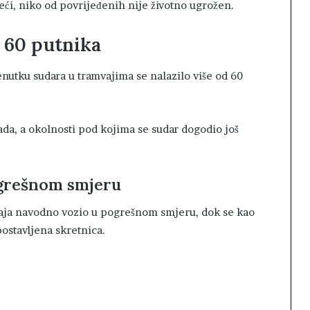
reći, niko od povrijeđenih nije životno ugrožen.
d 60 putnika
utku sudara u tramvajima se nalazilo više od 60
ada, a okolnosti pod kojima se sudar dogodio još
grešnom smjeru
aja navodno vozio u pogrešnom smjeru, dok se kao
stavljena skretnica.