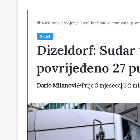
Naslovna
/
Svijet
/
Dizeldorf: Sudar tramvaja, pov
Svijet
Dizeldorf: Sudar
povrijeđeno 27 p
Dario Milanović
•
Prije 3 mjeseca
|
2 mi