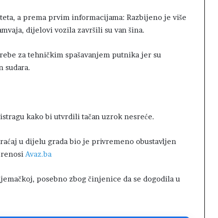
šteta, a prema prvim informacijama: Razbijeno je više
mvaja, dijelovi vozila završili su van šina.
otrebe za tehničkim spašavanjem putnika jer su
n sudara.
 istragu kako bi utvrdili tačan uzrok nesreće.
braćaj u dijelu grada bio je privremeno obustavljen
 prenosi
Avaz.ba
 Njemačkoj, posebno zbog činjenice da se dogodila u