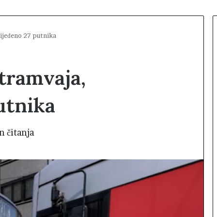
rijeđeno 27 putnika
 tramvaja,
utnika
n čitanja