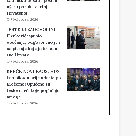
kao nitko dosad i poslao
oštru poruku cijeloj
Hrvatskoj
7 kolovoza, 2026
JESTE LI ZADOVOLJNI:
Plenković ispunio
obećanje, odgovoreno je i
na pitanje koje je brinulo
sve Hrvate
7 kolovoza, 2026
KREĆE NOVI KAOS: HDZ
kao nikada prije udario po
Možemo! Upućene su
teške riječi koje pogađaju
mnoge
7 kolovoza, 2026