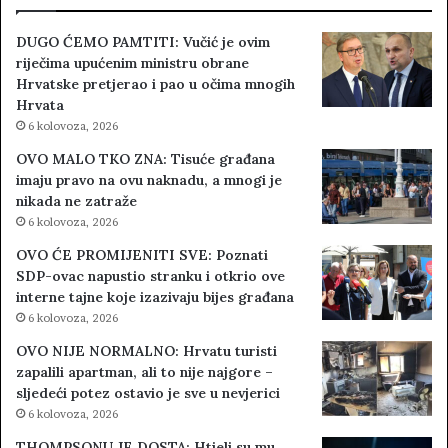
DUGO ĆEMO PAMTITI: Vučić je ovim
riječima upućenim ministru obrane
Hrvatske pretjerao i pao u očima mnogih
Hrvata
6 kolovoza, 2026
OVO MALO TKO ZNA: Tisuće građana
imaju pravo na ovu naknadu, a mnogi je
nikada ne zatraže
6 kolovoza, 2026
OVO ĆE PROMIJENITI SVE: Poznati
SDP-ovac napustio stranku i otkrio ove
interne tajne koje izazivaju bijes građana
6 kolovoza, 2026
OVO NIJE NORMALNO: Hrvatu turisti
zapalili apartman, ali to nije najgore –
sljedeći potez ostavio je sve u nevjerici
6 kolovoza, 2026
THOMPSONU JE DOSTA: Htjeli su mu