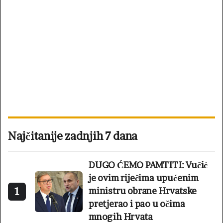
Najčitanije zadnjih 7 dana
DUGO ĆEMO PAMTITI: Vučić
je ovim riječima upućenim
1
ministru obrane Hrvatske
pretjerao i pao u očima
mnogih Hrvata