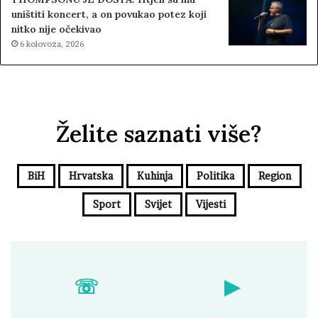
uništiti koncert, a on povukao potez koji
nitko nije očekivao
6 kolovoza, 2026
Želite saznati više?
BiH
Hrvatska
Kuhinja
Politika
Region
Sport
Svijet
Vijesti
☏
▶