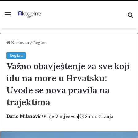
Menu
P
z
Naslovna
/
Region
Region
Važno obavještenje za sve koji
idu na more u Hrvatsku:
Uvode se nova pravila na
trajektima
Dario Milanović
•
Prije 2 mjeseca
|
2 min čitanja