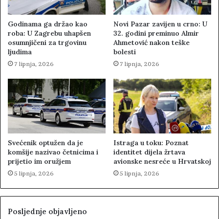
Godinama ga držao kao
Novi Pazar zavijen u crno: U
roba: U Zagrebu uhapšen
32. godini preminuo Almir
osumnjičeni za trgovinu
Ahmetović nakon teške
ljudima
bolesti
7 lipnja, 2026
7 lipnja, 2026
Svećenik optužen da je
Istraga u toku: Poznat
komšije nazivao četnicima i
identitet dijela žrtava
prijetio im oružjem
avionske nesreće u Hrvatskoj
5 lipnja, 2026
5 lipnja, 2026
Posljednje objavljeno