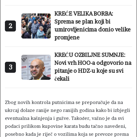
KREĆE VELIKA BORBA:
Sprema se plan koji bi
2
umirovljenicima donio velike
promjene
KREĆU OZBILJNE SUMNJE:
Novi vrh HOO-a odgovorio na
3
pitanje o HDZ-u koje su svi
čekali
Zbog novih kontrola putnicima se preporučuje da na
ukrcaj dolaze ranije nego ranijih godina kako bi izbjegli
eventualna kašnjenja i gužve. Također, važno je da svi
podaci prilikom kupovine karata budu tačno navedeni,
posebno kada je riječ o vozilima koja se prevoze prema