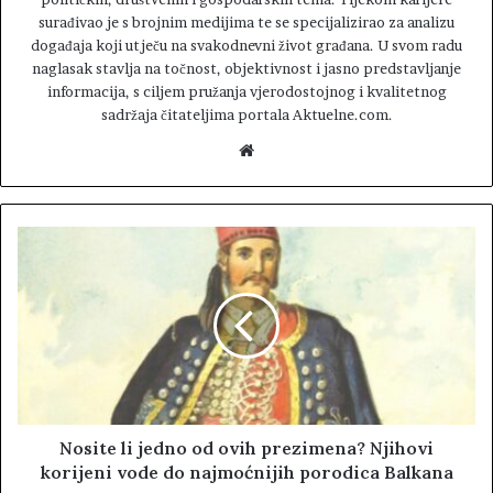
surađivao je s brojnim medijima te se specijalizirao za analizu
događaja koji utječu na svakodnevni život građana. U svom radu
naglasak stavlja na točnost, objektivnost i jasno predstavljanje
informacija, s ciljem pružanja vjerodostojnog i kvalitetnog
sadržaja čitateljima portala Aktuelne.com.
W
e
b
s
i
t
e
Nosite li jedno od ovih prezimena? Njihovi
korijeni vode do najmoćnijih porodica Balkana