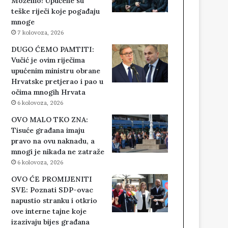
Možemo! Upućene su
teške riječi koje pogađaju
mnoge
7 kolovoza, 2026
DUGO ĆEMO PAMTITI:
Vučić je ovim riječima
upućenim ministru obrane
Hrvatske pretjerao i pao u
očima mnogih Hrvata
6 kolovoza, 2026
OVO MALO TKO ZNA:
Tisuće građana imaju
pravo na ovu naknadu, a
mnogi je nikada ne zatraže
6 kolovoza, 2026
OVO ĆE PROMIJENITI
SVE: Poznati SDP-ovac
napustio stranku i otkrio
ove interne tajne koje
izazivaju bijes građana