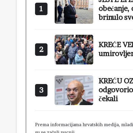
obećanje, 
1
brinulo sv
KREĆE VEL
2
umirovlje
KREĆU OZ
odgovorio 
3
čekali
Prema informacijama hrvatskih medija, mladić
su se začuli pucnji.