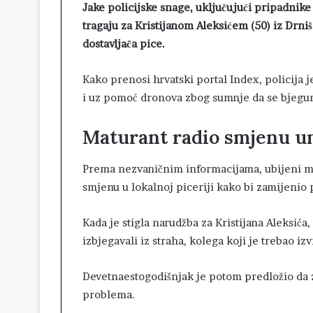
Jake policijske snage, uključujući pripadnike 
tragaju za Kristijanom Aleksićem (50) iz Drn
dostavljača pice.
Kako prenosi hrvatski portal Index, policija j
i uz pomoć dronova zbog sumnje da se bjegu
Maturant radio smjenu u
Prema nezvaničnim informacijama, ubijeni mla
smjenu u lokalnoj piceriji kako bi zamijenio p
Kada je stigla narudžba za Kristijana Aleksić
izbjegavali iz straha, kolega koji je trebao iz
Devetnaestogodišnjak je potom predložio da z
problema.