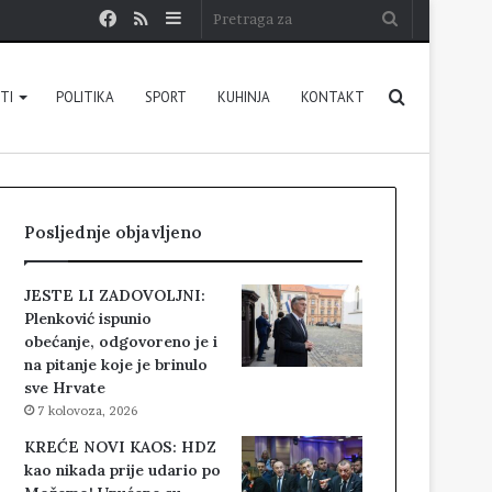
Facebook
RSS
Sidebar
Pretraga
za
Pretraga
STI
POLITIKA
SPORT
KUHINJA
KONTAKT
za
Posljednje objavljeno
JESTE LI ZADOVOLJNI:
Plenković ispunio
obećanje, odgovoreno je i
na pitanje koje je brinulo
sve Hrvate
7 kolovoza, 2026
KREĆE NOVI KAOS: HDZ
kao nikada prije udario po