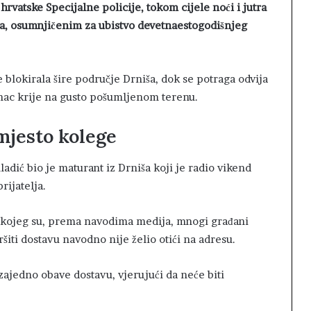
hrvatske Specijalne policije, tokom cijele noći i jutra
iša, osumnjičenim za ubistvo devetnaestogodišnjeg
e blokirala šire područje Drniša, dok se potraga odvija
nac krije na gusto pošumljenom terenu.
mjesto kolege
dić bio je maturant iz Drniša koji je radio vikend
rijatelja.
a, kojeg su, prema navodima medija, mnogi građani
vršiti dostavu navodno nije želio otići na adresu.
ajedno obave dostavu, vjerujući da neće biti