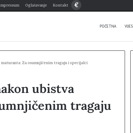
€
Impressum
Oglašavanje
Kontakt
POČETNA
VIJE
maturanta: Za osumnjičenim tragaju i specijalci
nakon ubistva
sumnjičenim tragaju