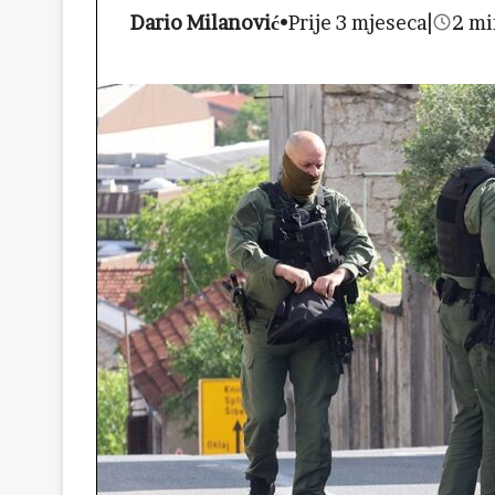
Dario Milanović
•
Prije 3 mjeseca
|
2 mi