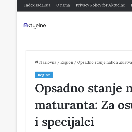
Index sadržaja
O nama
Privacy Policy for Aktuelne
Naslovna
/
Region
/
Opsadno stanje nakon ubistva 
Region
Opsadno stanje 
maturanta: Za o
i specijalci