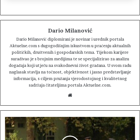
Dario Milanović
Dario Milanović diplomirani je novinar i urednik portala
Aktuelne.com s dugogodišnjim iskustvom u praćenju aktualnih
političkih, društvenih i gospodarskih tema. Tijekom karijere
surađivao je s brojnim medijima te se specijalizirao za analizu
događaja koji utječu na svakodnevni život građana. U svom radu
naglasak stavlja na točnost, objektivnost i jasno predstavljanje
informacija, s ciljem pružanja vjerodostojnog i kvalitetnog
sadržaja čitateljima portala Aktuelne.com.
W
e
b
s
i
t