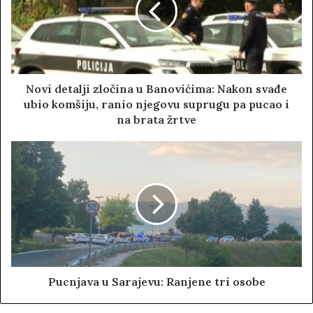
e
Novi detalji zločina u Banovićima: Nakon svađe
ubio komšiju, ranio njegovu suprugu pa pucao i
na brata žrtve
Pucnjava u Sarajevu: Ranjene tri osobe