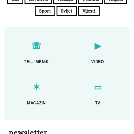
Sport
Svijet
Vijesti
☏
▶
TEL. IMENIK
VIDEO
✶
▭
MAGAZIN
TV
newsletter