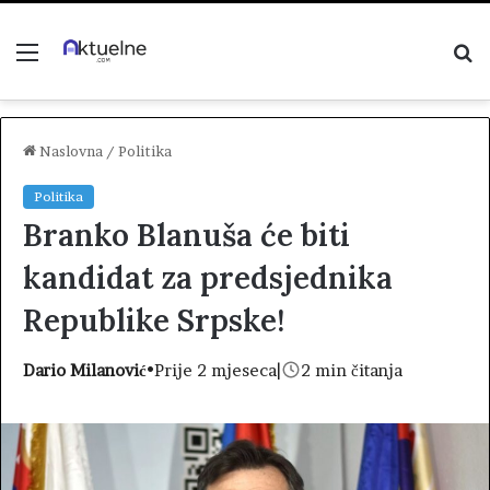
Menu
P
z
Naslovna
/
Politika
Politika
Branko Blanuša će biti
kandidat za predsjednika
Republike Srpske!
Dario Milanović
•
Prije 2 mjeseca
|
2 min čitanja