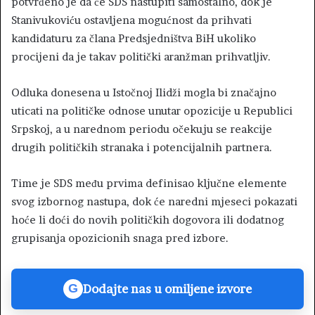
potvrđeno je da će SDS nastupiti samostalno, dok je
Stanivukoviću ostavljena mogućnost da prihvati
kandidaturu za člana Predsjedništva BiH ukoliko
procijeni da je takav politički aranžman prihvatljiv.
Odluka donesena u Istočnoj Ilidži mogla bi značajno
uticati na političke odnose unutar opozicije u Republici
Srpskoj, a u narednom periodu očekuju se reakcije
drugih političkih stranaka i potencijalnih partnera.
Time je SDS među prvima definisao ključne elemente
svog izbornog nastupa, dok će naredni mjeseci pokazati
hoće li doći do novih političkih dogovora ili dodatnog
grupisanja opozicionih snaga pred izbore.
Dodajte nas u omiljene izvore
G