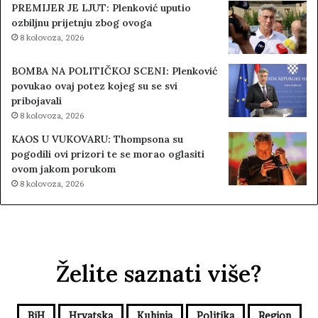
PREMIJER JE LJUT: Plenković uputio
ozbiljnu prijetnju zbog ovoga
8 kolovoza, 2026
BOMBA NA POLITIČKOJ SCENI: Plenković
povukao ovaj potez kojeg su se svi
pribojavali
8 kolovoza, 2026
KAOS U VUKOVARU: Thompsona su
pogodili ovi prizori te se morao oglasiti
ovom jakom porukom
8 kolovoza, 2026
Želite saznati više?
BiH
Hrvatska
Kuhinja
Politika
Region