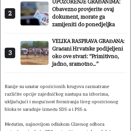
UPOZORENJE GRAĐANIMA:
Obavezno provjerite ovaj
2
dokument, morate ga
zamijeniti do ponedjeljka
VELIKA RASPRAVA GRAĐANA:
Građani Hrvatske podijeljeni
3
oko ove stvari: “Primitivno,
jadno, sramotno…”
Ranije su unutar opozicionih krugova razmatrane
različite opcije zajedničkog nastupa na izborima,
uključujući i mogućnost formiranja šireg opozicionog
bloka te saradnje između SDS-a i PSS-a.
Međutim, najnovijom odlukom Glavnog odbora