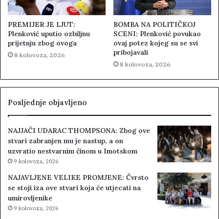
PREMIJER JE LJUT:
BOMBA NA POLITIČKOJ
Plenković uputio ozbiljnu
SCENI: Plenković povukao
prijetnju zbog ovoga
ovaj potez kojeg su se svi
pribojavali
8 kolovoza, 2026
8 kolovoza, 2026
Posljednje objavljeno
NAJJAČI UDARAC THOMPSONA: Zbog ove
stvari zabranjen mu je nastup, a on
uzvratio nestvarnim činom u Imotskom
9 kolovoza, 2026
NAJAVLJENE VELIKE PROMJENE: Čvrsto
se stoji iza ove stvari koja će utjecati na
umirovljenike
9 kolovoza, 2026