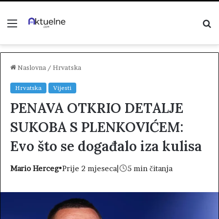
Menu
P
z
Naslovna
/
Hrvatska
Hrvatska
Vijesti
PENAVA OTKRIO DETALJE
SUKOBA S PLENKOVIĆEM:
Evo što se događalo iza kulisa
Mario Herceg
•
Prije 2 mjeseca
|
5 min čitanja