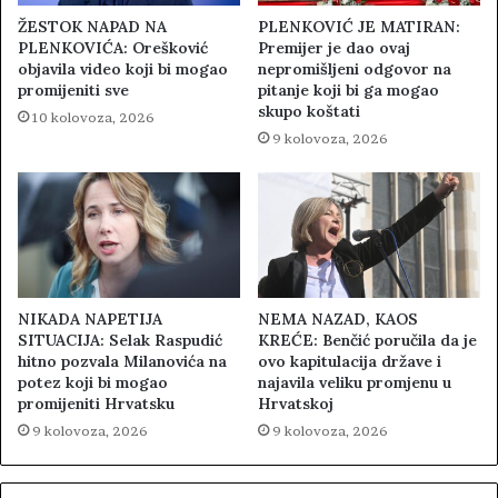
ŽESTOK NAPAD NA
PLENKOVIĆ JE MATIRAN:
PLENKOVIĆA: Orešković
Premijer je dao ovaj
objavila video koji bi mogao
nepromišljeni odgovor na
promijeniti sve
pitanje koji bi ga mogao
skupo koštati
10 kolovoza, 2026
9 kolovoza, 2026
NIKADA NAPETIJA
NEMA NAZAD, KAOS
SITUACIJA: Selak Raspudić
KREĆE: Benčić poručila da je
hitno pozvala Milanovića na
ovo kapitulacija države i
potez koji bi mogao
najavila veliku promjenu u
promijeniti Hrvatsku
Hrvatskoj
9 kolovoza, 2026
9 kolovoza, 2026