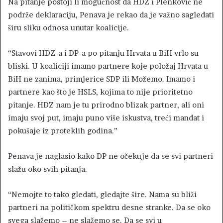
Na pitanje postoji li mogućnost da HDZ i Plenković ne
podrže deklaraciju, Penava je rekao da je važno sagledati
širu sliku odnosa unutar koalicije.
“Stavovi HDZ-a i DP-a po pitanju Hrvata u BiH vrlo su
bliski. U koaliciji imamo partnere koje položaj Hrvata u
BiH ne zanima, primjerice SDP ili Možemo. Imamo i
partnere kao što je HSLS, kojima to nije prioritetno
pitanje. HDZ nam je tu prirodno blizak partner, ali oni
imaju svoj put, imaju puno više iskustva, treći mandat i
pokušaje iz proteklih godina.”
Penava je naglasio kako DP ne očekuje da se svi partneri
slažu oko svih pitanja.
“Nemojte to tako gledati, gledajte šire. Nama su bliži
partneri na političkom spektru desne stranke. Da se oko
svega slažemo – ne slažemo se. Da se svi u