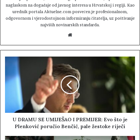
naglaskom na događaje od javnog interesa u Hrvatskoj i regiji. Kao
urednik portala Aktuelne.com posvećen je profesionalnom,
odgovornom i vjerodostojnom informiranju čitatelja, uz poštivanje
najviših novinarskih standarda.
W
e
b
s
i
t
e
U DRAMU SE UMIJEŠAO I PREMIJER: Evo što je
Plenković poručio Benčić, pale žestoke riječi