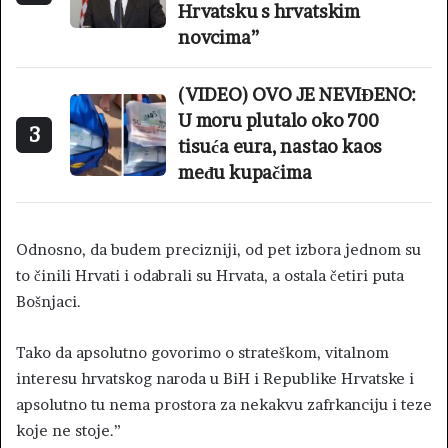
Hrvatsku s hrvatskim
novcima”
(VIDEO) OVO JE NEVIĐENO:
U moru plutalo oko 700
3
tisuća eura, nastao kaos
među kupačima
Odnosno, da budem precizniji, od pet izbora jednom su
to činili Hrvati i odabrali su Hrvata, a ostala četiri puta
Bošnjaci.
Tako da apsolutno govorimo o strateškom, vitalnom
interesu hrvatskog naroda u BiH i Republike Hrvatske i
apsolutno tu nema prostora za nekakvu zafrkanciju i teze
koje ne stoje.”