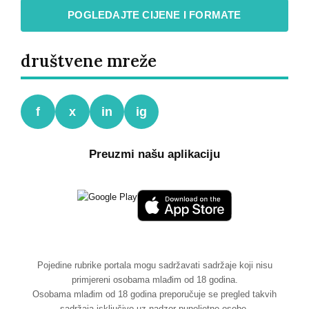
POGLEDAJTE CIJENE I FORMATE
društvene mreže
f
x
in
ig
Preuzmi našu aplikaciju
Pojedine rubrike portala mogu sadržavati sadržaje koji nisu
primjereni osobama mlađim od 18 godina.
Osobama mlađim od 18 godina preporučuje se pregled takvih
sadržaja isključivo uz nadzor punoljetne osobe.