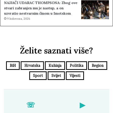
NAJJAČI UDARAC THOMPSONA: Zbog ove
stvari zabranjen mu je nastup, a on
uzvratio nestvarnim činom u Imotskom
9 kolovoza, 2026
Želite saznati više?
BiH
Hrvatska
Kuhinja
Politika
Region
Sport
Svijet
Vijesti
☏
▶