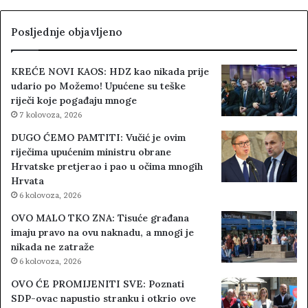
Posljednje objavljeno
KREĆE NOVI KAOS: HDZ kao nikada prije
udario po Možemo! Upućene su teške
riječi koje pogađaju mnoge
7 kolovoza, 2026
DUGO ĆEMO PAMTITI: Vučić je ovim
riječima upućenim ministru obrane
Hrvatske pretjerao i pao u očima mnogih
Hrvata
6 kolovoza, 2026
OVO MALO TKO ZNA: Tisuće građana
imaju pravo na ovu naknadu, a mnogi je
nikada ne zatraže
6 kolovoza, 2026
OVO ĆE PROMIJENITI SVE: Poznati
SDP-ovac napustio stranku i otkrio ove