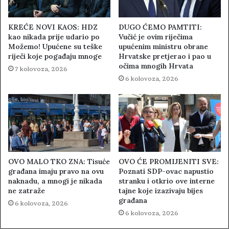
KREĆE NOVI KAOS: HDZ
DUGO ĆEMO PAMTITI:
kao nikada prije udario po
Vučić je ovim riječima
Možemo! Upućene su teške
upućenim ministru obrane
riječi koje pogađaju mnoge
Hrvatske pretjerao i pao u
očima mnogih Hrvata
7 kolovoza, 2026
6 kolovoza, 2026
OVO MALO TKO ZNA: Tisuće
OVO ĆE PROMIJENITI SVE:
građana imaju pravo na ovu
Poznati SDP-ovac napustio
naknadu, a mnogi je nikada
stranku i otkrio ove interne
ne zatraže
tajne koje izazivaju bijes
građana
6 kolovoza, 2026
6 kolovoza, 2026