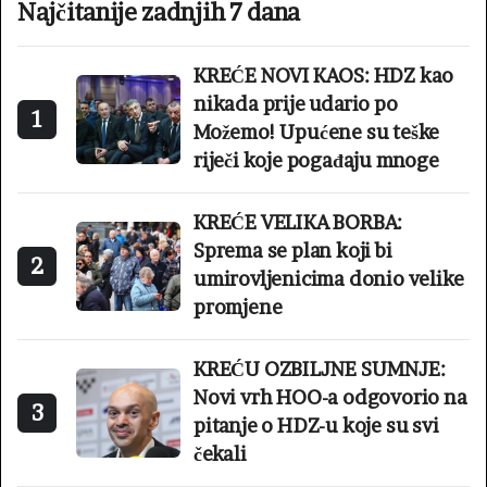
Najčitanije zadnjih 7 dana
KREĆE NOVI KAOS: HDZ kao
nikada prije udario po
1
Možemo! Upućene su teške
riječi koje pogađaju mnoge
KREĆE VELIKA BORBA:
Sprema se plan koji bi
2
umirovljenicima donio velike
promjene
KREĆU OZBILJNE SUMNJE:
Novi vrh HOO-a odgovorio na
3
pitanje o HDZ-u koje su svi
čekali