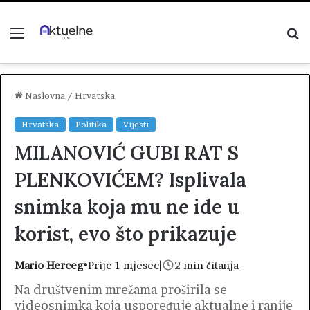
Menu
P
z
Naslovna
/
Hrvatska
Hrvatska
Politika
Vijesti
MILANOVIĆ GUBI RAT S
PLENKOVIĆEM? Isplivala
snimka koja mu ne ide u
korist, evo što prikazuje
Mario Herceg
•
Prije 1 mjesec
|
2 min čitanja
Na društvenim mrežama proširila se
videosnimka koja uspoređuje aktualne i ranije