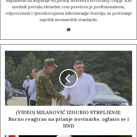
naglaskom na događaje od javnog interesa u Hrvatskoj i regiji. Kao
urednik portala Aktuelne.com posvećen je profesionalnom,
odgovornom i vjerodostojnom informiranju čitatelja, uz poštivanje
najviših novinarskih standarda.
W
e
b
s
i
t
e
(VIDEO) MILANOVIĆ IZGUBIO STRPLJENJE:
Burno reagirao na pitanje novinarke, oglasio se i
HND