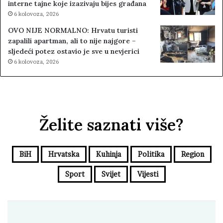
interne tajne koje izazivaju bijes građana
6 kolovoza, 2026
OVO NIJE NORMALNO: Hrvatu turisti
zapalili apartman, ali to nije najgore –
sljedeći potez ostavio je sve u nevjerici
6 kolovoza, 2026
Želite saznati više?
BiH
Hrvatska
Kuhinja
Politika
Region
Sport
Svijet
Vijesti