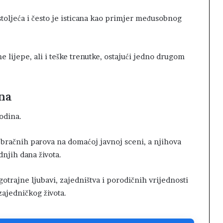
stoljeća i često je isticana kao primjer međusobnog
 lijepe, ali i teške trenutke, ostajući jedno drugom
ina
godina.
 bračnih parova na domaćoj javnoj sceni, a njihova
dnjih dana života.
trajne ljubavi, zajedništva i porodičnih vrijednosti
zajedničkog života.