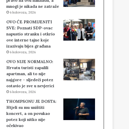
pravo na ovu naknadu, a
mnogi je nikada ne zatraže
6 kolovoza, 2026
OVO ĆE PROMIJENITI
SVE: Poznati SDP-ovac
napustio stranku i otkrio
ove interne tajne koje
izazivaju bijes građana
6 kolovoza, 2026
OVO NIJE NORMALNO:
Hrvatu turisti zapalili
apartman, ali to nije
najgore – sljedeći potez
ostavio je sve u nevjerici
6 kolovoza, 2026
THOMPSONU JE DOSTA:
Htjeli su mu uništiti
koncert, a on povukao
potez koji nitko nije
očekivao