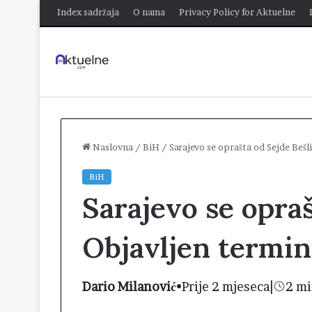
Index sadržaja
O nama
Privacy Policy for Aktuelne
Naslovna
/
BiH
/
Sarajevo se oprašta od Sejde Bešl
BiH
Sarajevo se opraš
Objavljen termi
Dario Milanović
•
Prije 2 mjeseca
|
2 mi