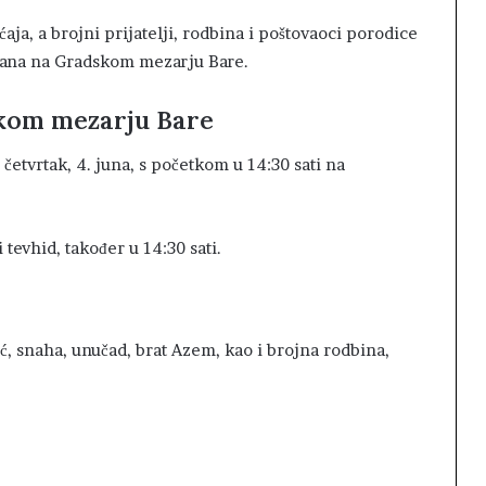
aja, a brojni prijatelji, rodbina i poštovaoci porodice
anjana na Gradskom mezarju Bare.
skom mezarju Bare
četvrtak, 4. juna, s početkom u 14:30 sati na
 tevhid, također u 14:30 sati.
lić, snaha, unučad, brat Azem, kao i brojna rodbina,