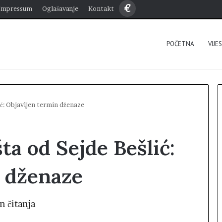
€
Impressum
Oglašavanje
Kontakt
POČETNA
VIJE
ić: Objavljen termin dženaze
ta od Sejde Bešlić:
n dženaze
n čitanja