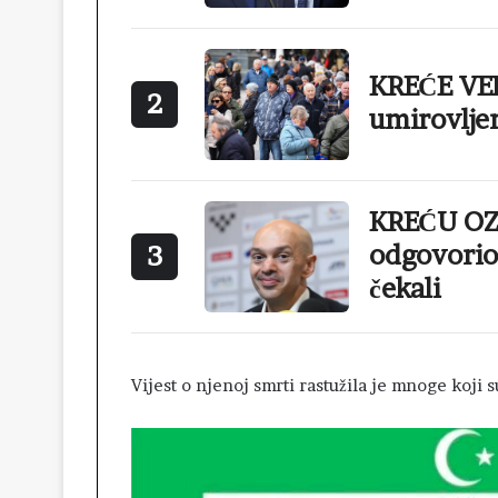
KREĆE VEL
2
umirovlje
KREĆU OZ
odgovorio 
3
čekali
Vijest o njenoj smrti rastužila je mnoge koji s