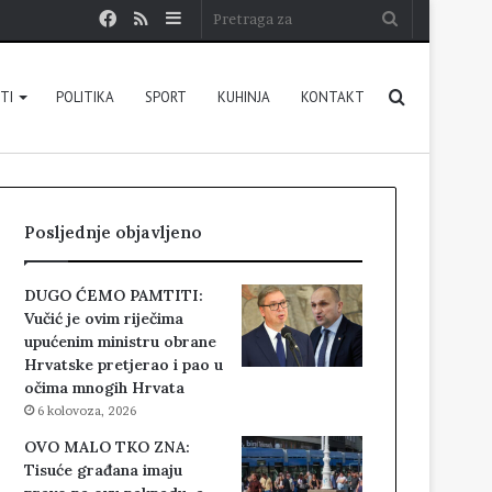
Facebook
RSS
Sidebar
Pretraga
za
Pretraga
STI
POLITIKA
SPORT
KUHINJA
KONTAKT
za
Posljednje objavljeno
DUGO ĆEMO PAMTITI:
Vučić je ovim riječima
upućenim ministru obrane
Hrvatske pretjerao i pao u
očima mnogih Hrvata
6 kolovoza, 2026
OVO MALO TKO ZNA:
Tisuće građana imaju