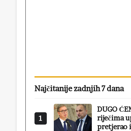
Najčitanije zadnjih 7 dana
DUGO ĆEMO
riječima 
1
pretjerao