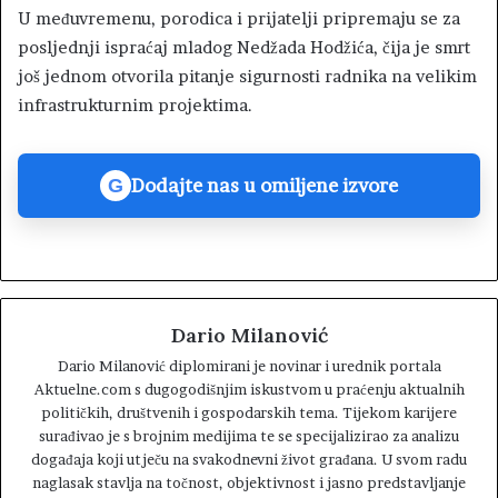
U međuvremenu, porodica i prijatelji pripremaju se za
posljednji ispraćaj mladog Nedžada Hodžića, čija je smrt
još jednom otvorila pitanje sigurnosti radnika na velikim
infrastrukturnim projektima.
Dodajte nas u omiljene izvore
G
Dario Milanović
Dario Milanović diplomirani je novinar i urednik portala
Aktuelne.com s dugogodišnjim iskustvom u praćenju aktualnih
političkih, društvenih i gospodarskih tema. Tijekom karijere
surađivao je s brojnim medijima te se specijalizirao za analizu
događaja koji utječu na svakodnevni život građana. U svom radu
naglasak stavlja na točnost, objektivnost i jasno predstavljanje