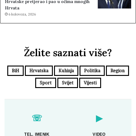
Hrvatske pretjerao i pao u očima mnogih
Hrvata
6 kolovoza, 2026
Želite saznati više?
BiH
Hrvatska
Kuhinja
Politika
Region
Sport
Svijet
Vijesti
☏
▶
TEL. IMENIK
VIDEO