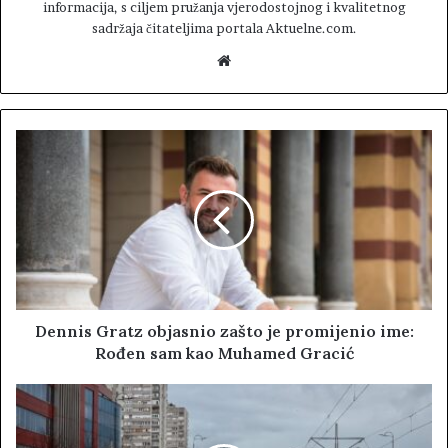
informacija, s ciljem pružanja vjerodostojnog i kvalitetnog
sadržaja čitateljima portala Aktuelne.com.
W
e
b
s
i
t
e
Dennis Gratz objasnio zašto je promijenio ime:
Rođen sam kao Muhamed Gracić