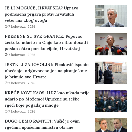
JE LI MOGUĆE, HRVATSKA? Upravo
podnesena prijava protiv hrvatskih
veterana zbog ovoga
7 kolovoza, 2026
PREĐENE SU SVE GRANICE: Pupovac
žestoko udario na Oluju kao nitko dosad i
poslao oštru poruku cijeloj Hrvatskoj
7 kolovoza, 2026
JESTE LI ZADOVOLJNI: Plenković ispunio
obećanje, odgovoreno je i na pitanje koje
je brinulo sve Hrvate
7 kolovoza, 2026
KREĆE NOVI KAOS: HDZ kao nikada prije
udario po Možemo! Upućene su teške
riječi koje pogađaju mnoge
7 kolovoza, 2026
DUGO ĆEMO PAMTITI: Vučić je ovim
riječima upućenim ministru obrane