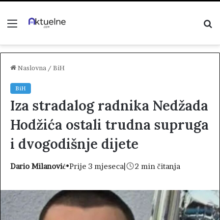
Menu
P
z
Naslovna
/
BiH
BiH
Iza stradalog radnika Nedžada
Hodžića ostali trudna supruga
i dvogodišnje dijete
Dario Milanović
•
Prije 3 mjeseca
|
2 min čitanja