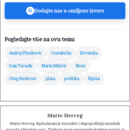
Dodajte nas u omiljene izvore
G
Pogledajte više na ovu temu
Andrej Plenković
Costabella
Hrvatska
Ivan Turudić
Marin Miletić
Most
Oleg Butković
plaža
politika
Rijeka
Mario Herceg
Mario Herceg diplomirani je žurnalist i dugogodišnji suradnik
portala Aktuelne.com. Tijekom svoje novinarske karijere pratio je