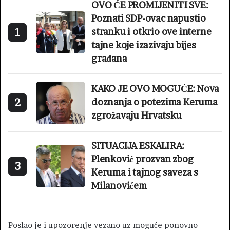
OVO ĆE PROMIJENITI SVE:
Poznati SDP-ovac napustio
1
stranku i otkrio ove interne
tajne koje izazivaju bijes
građana
KAKO JE OVO MOGUĆE: Nova
2
doznanja o potezima Keruma
zgrožavaju Hrvatsku
SITUACIJA ESKALIRA:
Plenković prozvan zbog
3
Keruma i tajnog saveza s
Milanovićem
Poslao je i upozorenje vezano uz moguće ponovno