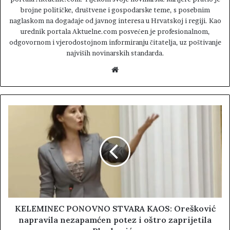
brojne političke, društvene i gospodarske teme, s posebnim
naglaskom na događaje od javnog interesa u Hrvatskoj i regiji. Kao
urednik portala Aktuelne.com posvećen je profesionalnom,
odgovornom i vjerodostojnom informiranju čitatelja, uz poštivanje
najviših novinarskih standarda.
W
e
b
s
i
t
e
KELEMINEC PONOVNO STVARA KAOS: Orešković
napravila nezapamćen potez i oštro zaprijetila