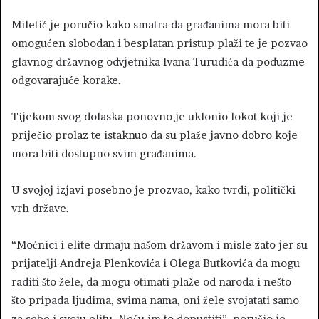
Miletić je poručio kako smatra da građanima mora biti
omogućen slobodan i besplatan pristup plaži te je pozvao
glavnog državnog odvjetnika Ivana Turudića da poduzme
odgovarajuće korake.
Tijekom svog dolaska ponovno je uklonio lokot koji je
priječio prolaz te istaknuo da su plaže javno dobro koje
mora biti dostupno svim građanima.
U svojoj izjavi posebno je prozvao, kako tvrdi, politički
vrh države.
“Moćnici i elite drmaju našom državom i misle zato jer su
prijatelji Andreja Plenkovića i Olega Butkovića da mogu
raditi što žele, da mogu otimati plaže od naroda i nešto
što pripada ljudima, svima nama, oni žele svojatati samo
za sebe i svoju elitu. Neću im to dopustiti”, poručio je.