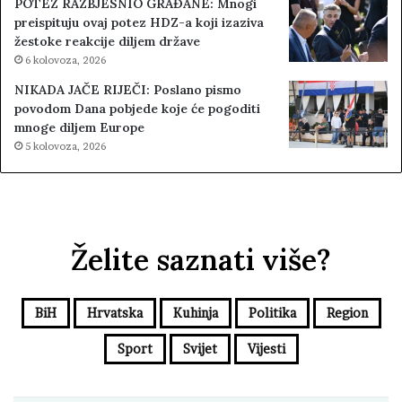
POTEZ RAZBJESNIO GRAĐANE: Mnogi
preispituju ovaj potez HDZ-a koji izaziva
žestoke reakcije diljem države
6 kolovoza, 2026
NIKADA JAČE RIJEČI: Poslano pismo
povodom Dana pobjede koje će pogoditi
mnoge diljem Europe
5 kolovoza, 2026
Želite saznati više?
BiH
Hrvatska
Kuhinja
Politika
Region
Sport
Svijet
Vijesti