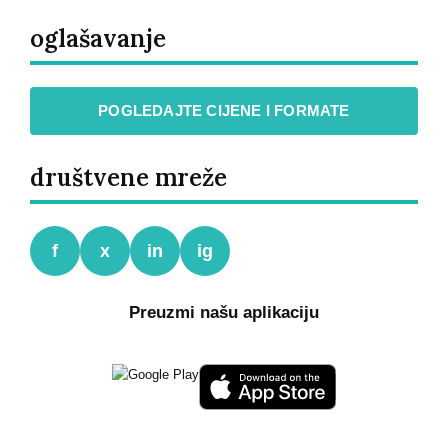
oglašavanje
POGLEDAJTE CIJENE I FORMATE
društvene mreže
f
x
in
ig
Preuzmi našu aplikaciju