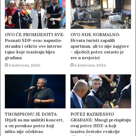
OVO ĆE PROMIJENITI SVE:
OVO NIJE NORMALNO:
Poznati SDP-ovac napustio
Hrvatu turisti zapalili
stranku i otkrio ove interne
apartman, ali to nije najgore
tajne koje izazivaju bijes
– sljedeći potez ostavio je
građana
sve u nevjerici
6 kolovoza, 2026
6 kolovoza, 2026
THOMPSONU JE DOSTA:
POTEZ RAZBJESNIO
Htjeli su mu uništiti koncert,
GRAĐANE: Mnogi preispituju
a on povukao potez koji
ovaj potez HDZ-a koji
nitko nije očekivao
izaziva žestoke reakcije