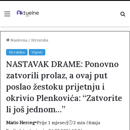
Menu
P
z
Naslovna
/
Hrvatska
Hrvatska
Vijesti
NASTAVAK DRAME: Ponovno
zatvorili prolaz, a ovaj put
poslao žestoku prijetnju i
okrivio Plenkovića: “Zatvorite
li još jednom…”
Mario Herceg
•
Prije 1 mjesec
|
2 min čitanja